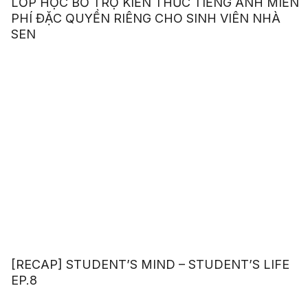
LỚP HỌC BỔ TRỢ KIẾN THỨC TIẾNG ANH MIỄN
PHÍ ĐẶC QUYỀN RIÊNG CHO SINH VIÊN NHÀ
SEN
[RECAP] STUDENT’S MIND – STUDENT’S LIFE
EP.8