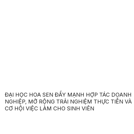
ĐẠI HỌC HOA SEN ĐẨY MẠNH HỢP TÁC DOANH
NGHIỆP, MỞ RỘNG TRẢI NGHIỆM THỰC TIỄN VÀ
CƠ HỘI VIỆC LÀM CHO SINH VIÊN