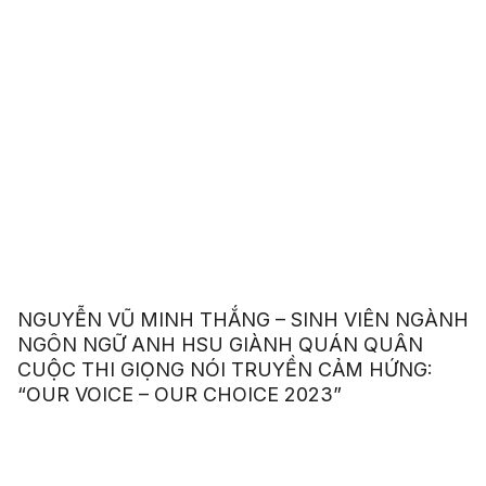
NGUYỄN VŨ MINH THẮNG – SINH VIÊN NGÀNH
NGÔN NGỮ ANH HSU GIÀNH QUÁN QUÂN
CUỘC THI GIỌNG NÓI TRUYỀN CẢM HỨNG:
“OUR VOICE – OUR CHOICE 2023”