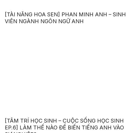
[TÀI NĂNG HOA SEN] PHAN MINH ANH – SINH
VIÊN NGÀNH NGÔN NGỮ ANH
[TÂM TRÍ HỌC SINH – CUỘC SỐNG HỌC SINH
EP.6] LÀM THẾ NÀO ĐỂ BIẾN TIẾNG ANH VÀO