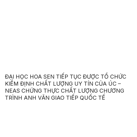
ĐẠI HỌC HOA SEN TIẾP TỤC ĐƯỢC TỔ CHỨC
KIỂM ĐỊNH CHẤT LƯỢNG UY TÍN CỦA ÚC –
NEAS CHỨNG THỰC CHẤT LƯỢNG CHƯƠNG
TRÌNH ANH VĂN GIAO TIẾP QUỐC TẾ