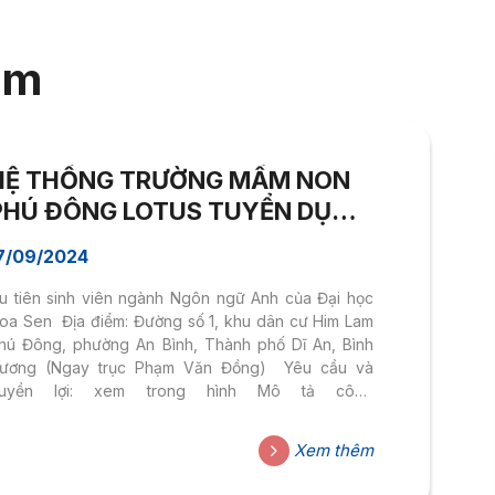
àm
HỆ THỐNG TRƯỜNG MẦM NON
PHÚ ĐÔNG LOTUS TUYỂN DỤNG
THỰC TẬP SINH GIÁO VIÊN
7/09/2024
TIẾNG ANH
u tiên sinh viên ngành Ngôn ngữ Anh của Đại học
oa Sen Địa điểm: Đường số 1, khu dân cư Him Lam
hú Đông, phường An Bình, Thành phố Dĩ An, Bình
ương (Ngay trục Phạm Văn Đồng) Yêu cầu và
uyền lợi: xem trong hình Mô tả công
việc: https://drive.google.com/
/1djWcF4zC99HVuCpSMjs…/view… Thông tin liên
Xem thêm
ệ:– Website: https://phudonglotus.edu.vn/–
acebook: https://www.facebook.com/PhuDongLotusKindergarten–