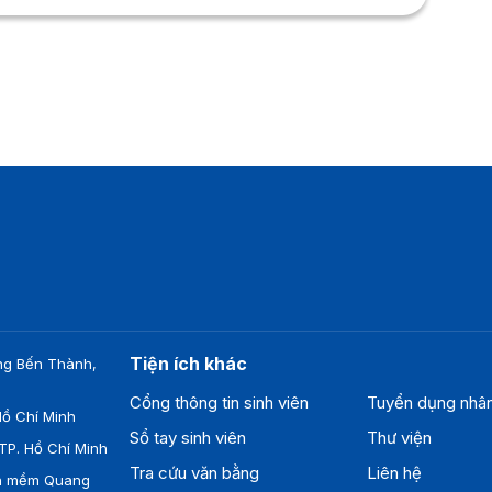
ửi CV đến: Tuyendung@phudonggroup.com–
Hotline: 0971412893 (Ms
hương)____________________________Phu Dong Lotus
indergarten là trường mầm non trực thuộc Hệ thống
iáo dục Quốc tế Phú Đông (Phu Dong Education).
ứ mệnh của Phu Dong Lotus Kindergarten là khơi
ợi, truyền cảm hứng, phát huy...
Tiện ích khác
ng Bến Thành,
Cổng thông tin sinh viên
Tuyển dụng nhâ
ồ Chí Minh
Sổ tay sinh viên
Thư viện
TP. Hồ Chí Minh
Tra cứu văn bằng
Liên hệ
ần mềm Quang