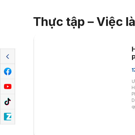
Thực tập – Việc l
1
Ư
H
P
D
q
…
h
F