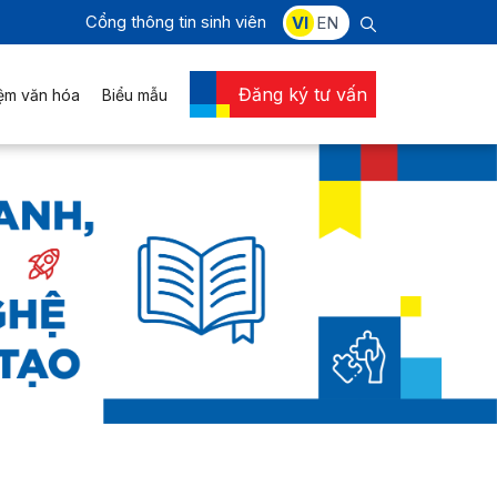
Cổng thông tin sinh viên
VI
EN
Đăng ký tư vấn
iệm văn hóa
Biểu mẫu