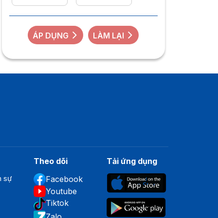
ÁP DỤNG
LÀM LẠI
Theo dõi
Tải ứng dụng
n sự
Facebook
Youtube
Tiktok
Zalo