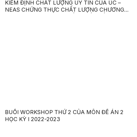
KIỂM ĐỊNH CHẤT LƯỢNG UY TÍN CỦA ÚC –
NEAS CHỨNG THỰC CHẤT LƯỢNG CHƯƠNG
TRÌNH ANH VĂN GIAO TIẾP QUỐC TẾ
BUỔI WORKSHOP THỨ 2 CỦA MÔN ĐỀ ÁN 2
HỌC KỲ I 2022-2023