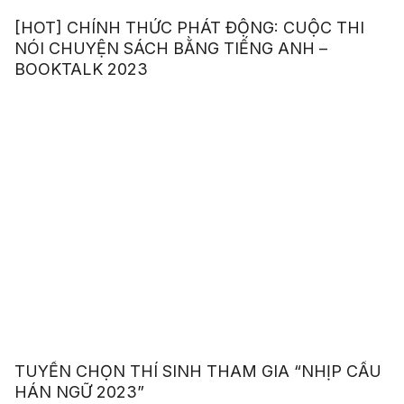
[HOT] CHÍNH THỨC PHÁT ĐỘNG: CUỘC THI
NÓI CHUYỆN SÁCH BẰNG TIẾNG ANH –
BOOKTALK 2023
TUYỂN CHỌN THÍ SINH THAM GIA “NHỊP CẦU
HÁN NGỮ 2023”