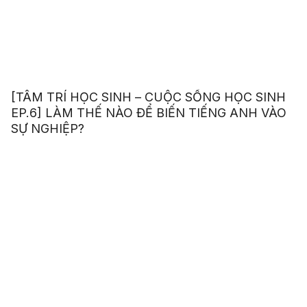
[TÂM TRÍ HỌC SINH – CUỘC SỐNG HỌC SINH
EP.6] LÀM THẾ NÀO ĐỂ BIẾN TIẾNG ANH VÀO
SỰ NGHIỆP?