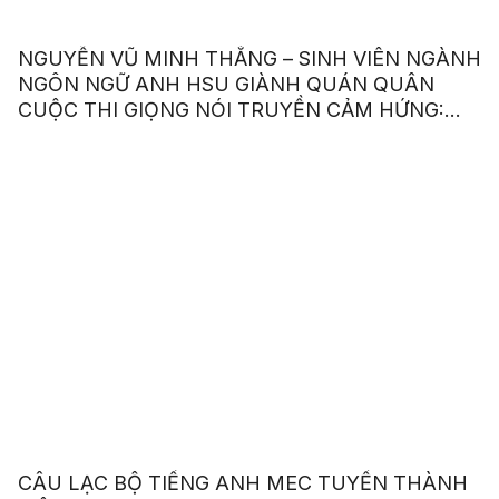
NGUYỄN VŨ MINH THẮNG – SINH VIÊN NGÀNH
NGÔN NGỮ ANH HSU GIÀNH QUÁN QUÂN
CUỘC THI GIỌNG NÓI TRUYỀN CẢM HỨNG:
“OUR VOICE – OUR CHOICE 2023”
CÂU LẠC BỘ TIẾNG ANH MEC TUYỂN THÀNH