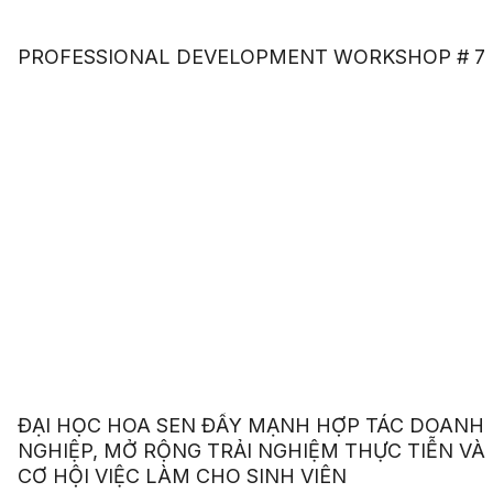
PROFESSIONAL DEVELOPMENT WORKSHOP # 7
ĐẠI HỌC HOA SEN ĐẨY MẠNH HỢP TÁC DOANH
NGHIỆP, MỞ RỘNG TRẢI NGHIỆM THỰC TIỄN VÀ
CƠ HỘI VIỆC LÀM CHO SINH VIÊN