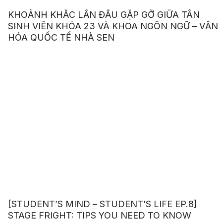
KHOẢNH KHẮC LẦN ĐẦU GẶP GỠ GIỮA TÂN
SINH VIÊN KHÓA 23 VÀ KHOA NGÔN NGỮ – VĂN
HÓA QUỐC TẾ NHÀ SEN
[STUDENT’S MIND – STUDENT’S LIFE EP.8]
STAGE FRIGHT: TIPS YOU NEED TO KNOW