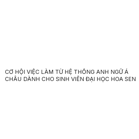
CƠ HỘI VIỆC LÀM TỪ HỆ THỐNG ANH NGỮ Á
CHÂU DÀNH CHO SINH VIÊN ĐẠI HỌC HOA SEN