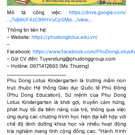
Mô tả công việc:
https://drive.google.com/
…/1djWcF4zC99HVuCpSMjs…/view…
Thông tin liên hệ:
– Website:
https://phudonglotus.edu.vn/
–
Facebook:
https://www.facebook.com/PhuDongLotusKi
– Gửi CV đến: Tuyendung@phudonggroup.com
– Hotline: 0971412893 (Ms Thương)
____________________________
Phu Dong Lotus Kindergarten là trường mầm non
trực thuộc Hệ thống Giáo dục Quốc tế Phú Đông
(Phu Dong Education). Sứ mệnh của Phu Dong
Lotus Kindergarten là khơi gợi, truyền cảm hứng,
phát huy tối đa tiềm năng của trẻ, thông qua việc
ứng dụng các chương trình học hiện đại kết hợp với
chế độ dinh dưỡng khoa học và nhiều hoạt động
trải nghiệm mang tính cộng đồng cao. “Hành trình