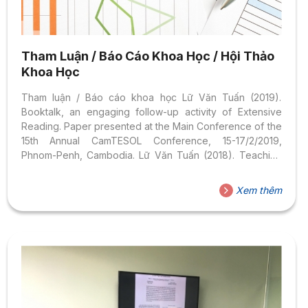
Tham Luận / Báo Cáo Khoa Học / Hội Thảo
Khoa Học
Tham luận / Báo cáo khoa học Lữ Văn Tuấn (2019).
Booktalk, an engaging follow-up activity of Extensive
Reading. Paper presented at the Main Conference of the
15th Annual CamTESOL Conference, 15-17/2/2019,
Phnom-Penh, Cambodia. Lữ Văn Tuấn (2018). Teaching
English pronunciation with an online tool – YouGlish.
Paper presented at the Research Symposium of the 14th
Xem thêm
Annual CamTESOL Conference, 09-11/2/2018, Phnom-
Penh, Cambodia. Denis-Delacour Christopher (2017).
“This is your moment”-The Making of a Generation?
Personal Edge RMIT Workshop, Aug 2, 2017, Ho Chi Minh
City/Vietnam. Denis-Delacour Christopher (2017). Great
Expectations and Higher Education in Vietnam/Cultural
understanding of Vietnamese students’ needs. WACE...