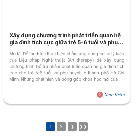
Xây dựng chương trình phát triển quan hệ
gia đình tích cực giữa trẻ 5-6 tuổi và phụ
huynh
Mô tả: Đề tài được thực hiện nhằm ứng dụng cơ sở lý luận
của Liệu pháp Nghệ thuật (Art therapy) để xây dựng
chương trình bổ trợ nhằm phát triển quan hệ gia đình tích
cực cho trẻ 5-6 tuổi và phụ huynh ở thành phố Hồ Chí
Minh. Những phát hiện và đóng góp khoa học mới của đề
tài gồm có cơ sở lý luận về Nghệ thuật trị liệu, về quan hệ
gia đình tích cực, về sự khác biệt giữa chương trình bổ trợ
Xem thêm
và chương trình giáo dục, và về bản thân chương trình...
1
2
❯
❯❯