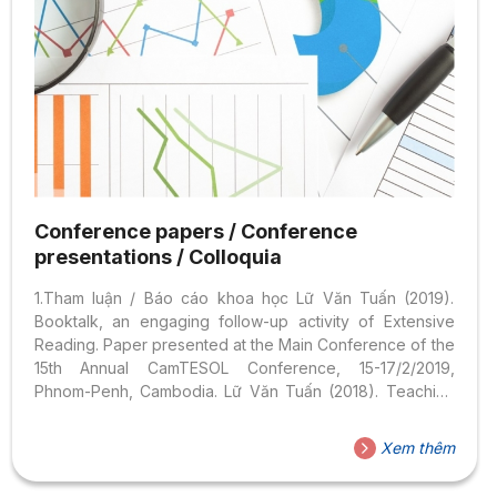
Conference papers / Conference
presentations / Colloquia
1.Tham luận / Báo cáo khoa học Lữ Văn Tuấn (2019).
Booktalk, an engaging follow-up activity of Extensive
Reading. Paper presented at the Main Conference of the
15th Annual CamTESOL Conference, 15-17/2/2019,
Phnom-Penh, Cambodia. Lữ Văn Tuấn (2018). Teaching
English pronunciation with an online tool – YouGlish.
Paper presented at the Research Symposium of the 14th
Xem thêm
Annual CamTESOL Conference, 09-11/2/2018, Phnom-
Penh, Cambodia. Denis-Delacour Christopher (2017).