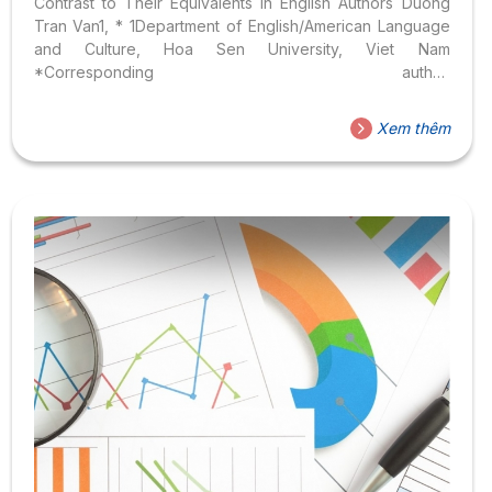
Contrast to Their Equivalents in English Authors Duong
Tran Van1, * 1Department of English/American Language
and Culture, Hoa Sen University, Viet Nam
*Corresponding author.
Email: duong.tranvan@hoasen.edu.vn Corresponding
Author Duong Tran Van Available Online 24 December
Xem thêm
2021. DOI https://doi.org/10.2991/assehr.k.211224.034How
to use a DOI? Keywords ra; vào; conceptualization;
orientational metaphor; container metaphor Abstract This
study investigates the semantic change of the two words
denoting spatial orientations RA and VÀO in Vietnamese,
in contrast to their translation equivalents in English.
Originally expressing spatial meanings, these words have
gradually been used to represent abstract concepts.
This...