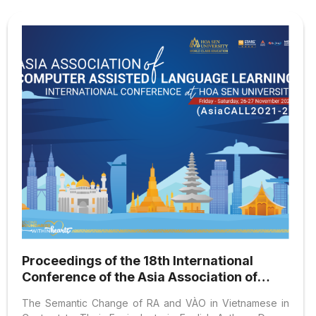
“This is your moment”-The Making of a Generation?
Personal Edge RMIT Workshop, Aug 2, 2017, Ho Chi Minh
City/Vietnam. Denis-Delacour Christopher (2017). Great
Expectations and Higher Education in Vietnam/Cultural
understanding of Vietnamese students’ needs. WACE...
Proceedings of the 18th International
Conference of the Asia Association of
Computer-Assisted Language Learning
The Semantic Change of RA and VÀO in Vietnamese in
(AsiaCALL–2-2021)