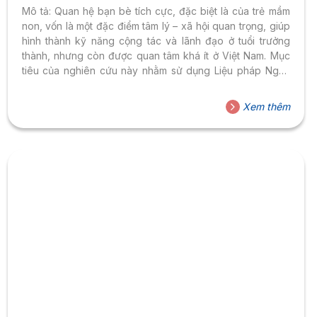
Mô tả: Quan hệ bạn bè tích cực, đặc biệt là của trẻ mầm
non, vốn là một đặc điểm tâm lý – xã hội quan trọng, giúp
hình thành kỹ năng cộng tác và lãnh đạo ở tuổi trưởng
thành, nhưng còn được quan tâm khá ít ở Việt Nam. Mục
tiêu của nghiên cứu này nhằm sử dụng Liệu pháp Nghệ
thuật (Art therapy) như một phương tiện để phát triển sự
hiểu biết và mối quan hệ hỗ trợ của trẻ 5-6 tuổi khi tương
Xem thêm
tác với bạn bè cùng lứa, từ đó phát triển nhận thức...