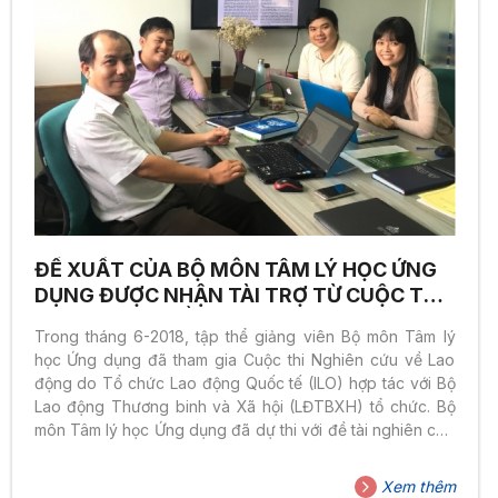
ĐỀ XUẤT CỦA BỘ MÔN TÂM LÝ HỌC ỨNG
DỤNG ĐƯỢC NHẬN TÀI TRỢ TỪ CUỘC THI
NGHIÊN CỨU VỀ LAO ĐỘNG 2018
Trong tháng 6-2018, tập thể giảng viên Bộ môn Tâm lý
học Ứng dụng đã tham gia Cuộc thi Nghiên cứu về Lao
động do Tổ chức Lao động Quốc tế (ILO) hợp tác với Bộ
Lao động Thương binh và Xã hội (LĐTBXH) tổ chức. Bộ
môn Tâm lý học Ứng dụng đã dự thi với đề tài nghiên cứu
“Mối quan hệ giữa phân biệt đối xử theo giới và sự hài
lòng trong công việc và sức khỏe tâm thần của người lao
Xem thêm