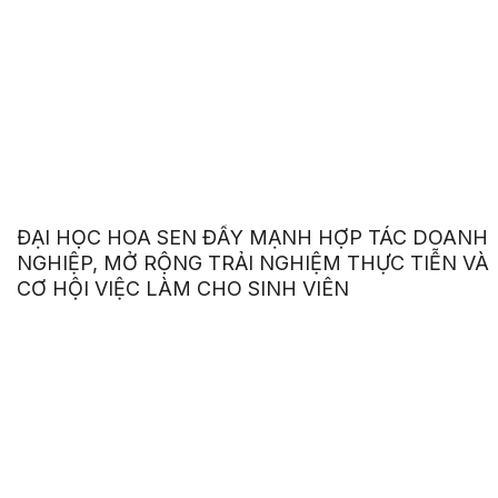
ĐẠI HỌC HOA SEN ĐẨY MẠNH HỢP TÁC DOANH
NGHIỆP, MỞ RỘNG TRẢI NGHIỆM THỰC TIỄN VÀ
CƠ HỘI VIỆC LÀM CHO SINH VIÊN