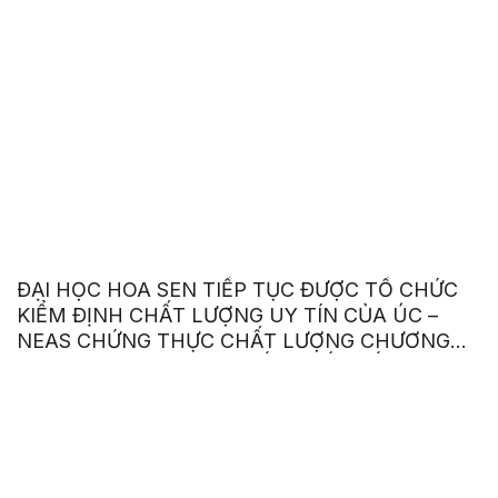
ĐẠI HỌC HOA SEN TIẾP TỤC ĐƯỢC TỔ CHỨC
KIỂM ĐỊNH CHẤT LƯỢNG UY TÍN CỦA ÚC –
NEAS CHỨNG THỰC CHẤT LƯỢNG CHƯƠNG
TRÌNH ANH VĂN GIAO TIẾP QUỐC TẾ