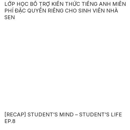
LỚP HỌC BỔ TRỢ KIẾN THỨC TIẾNG ANH MIỄN
PHÍ ĐẶC QUYỀN RIÊNG CHO SINH VIÊN NHÀ
SEN
[RECAP] STUDENT’S MIND – STUDENT’S LIFE
EP.8