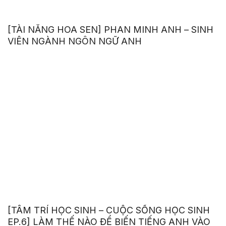
[TÀI NĂNG HOA SEN] PHAN MINH ANH – SINH
VIÊN NGÀNH NGÔN NGỮ ANH
[TÂM TRÍ HỌC SINH – CUỘC SỐNG HỌC SINH
EP.6] LÀM THẾ NÀO ĐỂ BIẾN TIẾNG ANH VÀO