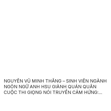
NGUYỄN VŨ MINH THẮNG – SINH VIÊN NGÀNH
NGÔN NGỮ ANH HSU GIÀNH QUÁN QUÂN
CUỘC THI GIỌNG NÓI TRUYỀN CẢM HỨNG:
“OUR VOICE – OUR CHOICE 2023”