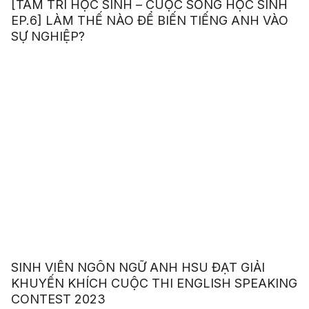
[TÂM TRÍ HỌC SINH – CUỘC SỐNG HỌC SINH
EP.6] LÀM THẾ NÀO ĐỂ BIẾN TIẾNG ANH VÀO
SỰ NGHIỆP?
SINH VIÊN NGÔN NGỮ ANH HSU ĐẠT GIẢI
KHUYẾN KHÍCH CUỘC THI ENGLISH SPEAKING
CONTEST 2023