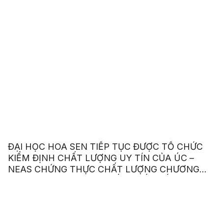
ĐẠI HỌC HOA SEN TIẾP TỤC ĐƯỢC TỔ CHỨC
KIỂM ĐỊNH CHẤT LƯỢNG UY TÍN CỦA ÚC –
NEAS CHỨNG THỰC CHẤT LƯỢNG CHƯƠNG
TRÌNH ANH VĂN GIAO TIẾP QUỐC TẾ