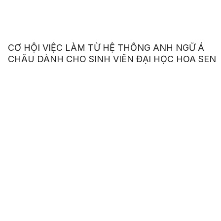
CƠ HỘI VIỆC LÀM TỪ HỆ THỐNG ANH NGỮ Á
CHÂU DÀNH CHO SINH VIÊN ĐẠI HỌC HOA SEN