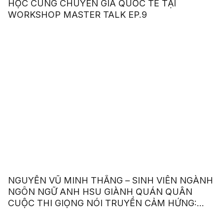
HỌC CÙNG CHUYÊN GIA QUỐC TẾ TẠI
WORKSHOP MASTER TALK EP.9
NGUYỄN VŨ MINH THẮNG – SINH VIÊN NGÀNH
NGÔN NGỮ ANH HSU GIÀNH QUÁN QUÂN
CUỘC THI GIỌNG NÓI TRUYỀN CẢM HỨNG:
“OUR VOICE – OUR CHOICE 2023”