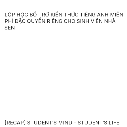
LỚP HỌC BỔ TRỢ KIẾN THỨC TIẾNG ANH MIỄN
PHÍ ĐẶC QUYỀN RIÊNG CHO SINH VIÊN NHÀ
SEN
[RECAP] STUDENT’S MIND – STUDENT’S LIFE