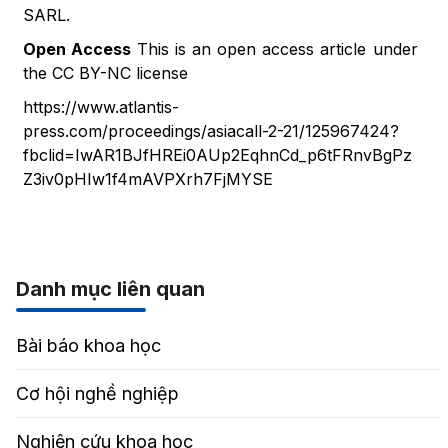
SARL.
Open Access
This is an open access article under
the CC BY-NC license
https://www.atlantis-
press.com/proceedings/asiacall-2-21/125967424?
fbclid=IwAR1BJfHREi0AUp2EqhnCd_p6tFRnvBgPz
Z3iv0pHIw1f4mAVPXrh7FjMYSE
Danh mục liên quan
Bài báo khoa học
Cơ hội nghề nghiệp
Nghiên cứu khoa học