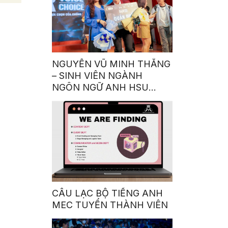
NGUYỄN VŨ MINH THẮNG
– SINH VIÊN NGÀNH
NGÔN NGỮ ANH HSU
GIÀNH QUÁN QUÂN
CUỘC THI GIỌNG NÓI
TRUYỀN CẢM HỨNG:
“OUR VOICE – OUR
CHOICE 2023”
CÂU LẠC BỘ TIẾNG ANH
MEC TUYỂN THÀNH VIÊN