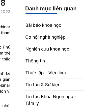
.8
Danh mục liên quan
/2023
Bài báo khoa học
binar
 tham
Cơ hội nghề nghiệp
ao Phú
Nghiên cứu khoa học
àm thế
c thắc
Thông tin
Thực tập - Việc làm
nh Lê
 gian
Tin tức & Sự kiện
binar
đơn vị
Tin tức Khoa Ngôn ngữ -
Tâm lý
 nhé: