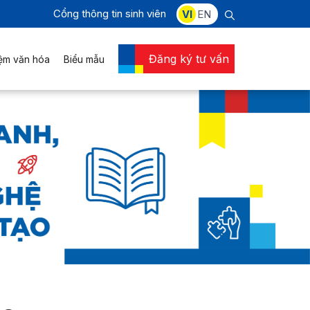
Cổng thông tin sinh viên
VI
EN
Đăng ký tư vấn
iệm văn hóa
Biểu mẫu