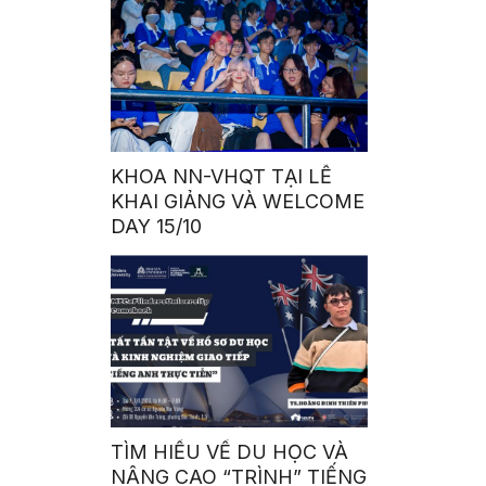
KHOA NN-VHQT TẠI LỄ
KHAI GIẢNG VÀ WELCOME
DAY 15/10
TÌM HIỂU VỀ DU HỌC VÀ
NÂNG CAO “TRÌNH” TIẾNG