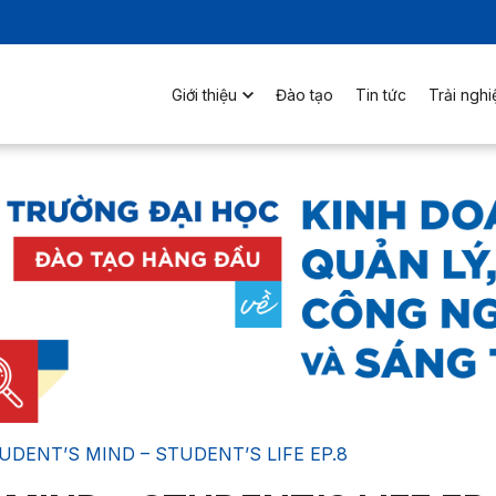
Giới thiệu
Đào tạo
Tin tức
Trải ngh
UDENT’S MIND – STUDENT’S LIFE EP.8