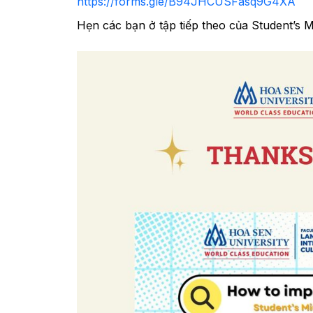
https://forms.gle/B94JHCUSFasq9G4XA
Hẹn các bạn ở tập tiếp theo của Student’s Mi