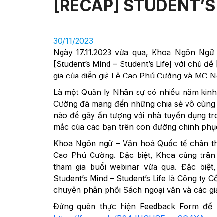
[RECAP] STUDENT’S 
30/11/2023
Ngày 17.11.2023 vừa qua, Khoa Ngôn Ngữ
[Student’s Mind – Student’s Life] với c
gia của diễn giả Lê Cao Phú Cường và MC 
Là một Quản lý Nhân sự có nhiều năm kinh
Cường đã mang đến những chia sẻ vô cùng hữ
nào để gây ấn tượng với nhà tuyển dụng tr
mắc của các bạn trên con đường chinh phụ
Khoa Ngôn ngữ – Văn hoá Quốc tế chân thà
Cao Phú Cường. Đặc biệt, Khoa cũng trân
tham gia buổi webinar vừa qua. Đặc biệt,
Student’s Mind – Student’s Life là Công ty
chuyên phân phối Sách ngoại văn và các giả
Đừng quên thực hiện Feedback Form để Ba