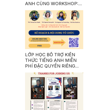
ANH CÙNG WORKSHOP: A
COMPLETE GUIDE TO BE
AN INTERNATIONAL
STUDENT 101
LỚP HỌC BỔ TRỢ KIẾN
THỨC TIẾNG ANH MIỄN
PHÍ ĐẶC QUYỀN RIÊNG
CHO SINH VIÊN NHÀ SEN