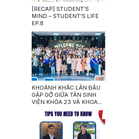
[RECAP] STUDENT’S
MIND – STUDENT’S LIFE
EP.8
KHOẢNH KHẮC LẦN ĐẦU
GẶP GỠ GIỮA TÂN SINH
VIÊN KHÓA 23 VÀ KHOA
NGÔN NGỮ – VĂN HÓA
QUỐC TẾ NHÀ SEN