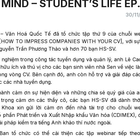
MIND – STUDENT’S LIFE EP
30/11
 – Văn Hoá Quốc Tế đã tổ chức tập thứ 9 của chuỗi we
hủ đề [HOW TO IMPRESS COMPANIES WITH YOUR CV], với sự
Nguyễn Trần Phương Thảo và hơn 70 bạn HS-SV.
 nghiệm trong công tác tuyển dụng và quản lý, anh Lê C
u ích và thú vị cho các bạn sinh viên nhà Sen về việc l
ong vòng CV. Bên cạnh đó, anh còn hỗ trợ và giải đáp cá
c các nhà tuyển dụng.
nh cảm ơn sự hiện diện và những chia sẻ quý giá của a
 trọng cảm ơn các thầy cô, các bạn HS-SV đã dành thời
 Khoa xin gửi lời cảm ơn đến nhà tài trợ cho chuỗi we
 Cổ phần Phát triển và Xuất Nhập khẩu Văn hóa (CDIMEX), 
i pháp kiểm tra tiếng Anh khảo thí nước ngoài.
n tổ chức có thể cải thiện các tập webinar tiếp theo