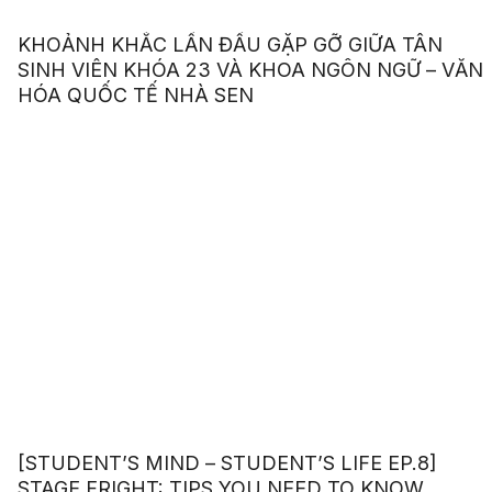
KHOẢNH KHẮC LẦN ĐẦU GẶP GỠ GIỮA TÂN
SINH VIÊN KHÓA 23 VÀ KHOA NGÔN NGỮ – VĂN
HÓA QUỐC TẾ NHÀ SEN
[STUDENT’S MIND – STUDENT’S LIFE EP.8]
STAGE FRIGHT: TIPS YOU NEED TO KNOW