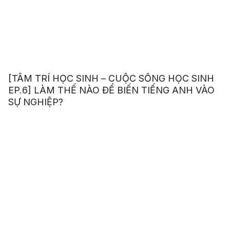
[TÂM TRÍ HỌC SINH – CUỘC SỐNG HỌC SINH
EP.6] LÀM THẾ NÀO ĐỂ BIẾN TIẾNG ANH VÀO
SỰ NGHIỆP?