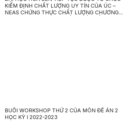
KIỂM ĐỊNH CHẤT LƯỢNG UY TÍN CỦA ÚC –
NEAS CHỨNG THỰC CHẤT LƯỢNG CHƯƠNG
TRÌNH ANH VĂN GIAO TIẾP QUỐC TẾ
BUỔI WORKSHOP THỨ 2 CỦA MÔN ĐỀ ÁN 2
HỌC KỲ I 2022-2023