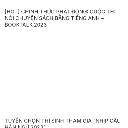
[HOT] CHÍNH THỨC PHÁT ĐỘNG: CUỘC THI
NÓI CHUYỆN SÁCH BẰNG TIẾNG ANH –
BOOKTALK 2023
TUYỂN CHỌN THÍ SINH THAM GIA “NHỊP CẦU
HÁN NGỮ 2023”