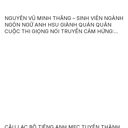
NGUYỄN VŨ MINH THẮNG – SINH VIÊN NGÀNH
NGÔN NGỮ ANH HSU GIÀNH QUÁN QUÂN
CUỘC THI GIỌNG NÓI TRUYỀN CẢM HỨNG:
“OUR VOICE – OUR CHOICE 2023”
CÂU LẠC BỘ TIẾNG ANH MEC TUYỂN THÀNH