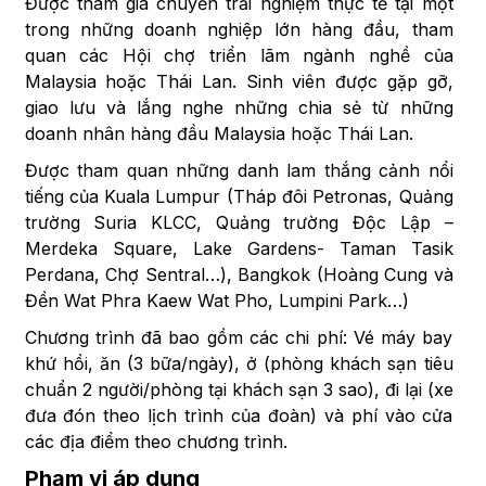
Được tham gia chuyến trải nghiệm thực tế tại một
trong những doanh nghiệp lớn hàng đầu, tham
quan các Hội chợ triển lãm ngành nghề của
Malaysia hoặc Thái Lan. Sinh viên được gặp gỡ,
giao lưu và lắng nghe những chia sẻ từ những
doanh nhân hàng đầu Malaysia hoặc Thái Lan.
Được tham quan những danh lam thắng cảnh nổi
tiếng của Kuala Lumpur (Tháp đôi Petronas, Quảng
trường Suria KLCC, Quảng trường Độc Lập –
Merdeka Square, Lake Gardens- Taman Tasik
Perdana, Chợ Sentral…), Bangkok (Hoàng Cung và
Đền Wat Phra Kaew Wat Pho, Lumpini Park…)
Chương trình đã bao gồm các chi phí: Vé máy bay
khứ hồi, ăn (3 bữa/ngày), ở (phòng khách sạn tiêu
chuẩn 2 người/phòng tại khách sạn 3 sao), đi lại (xe
đưa đón theo lịch trình của đoàn) và phí vào cửa
các địa điểm theo chương trình.
Phạm vi áp dụng