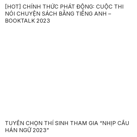
[HOT] CHÍNH THỨC PHÁT ĐỘNG: CUỘC THI
NÓI CHUYỆN SÁCH BẰNG TIẾNG ANH –
BOOKTALK 2023
TUYỂN CHỌN THÍ SINH THAM GIA “NHỊP CẦU
HÁN NGỮ 2023”