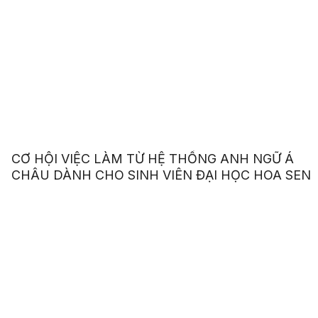
CƠ HỘI VIỆC LÀM TỪ HỆ THỐNG ANH NGỮ Á
CHÂU DÀNH CHO SINH VIÊN ĐẠI HỌC HOA SEN