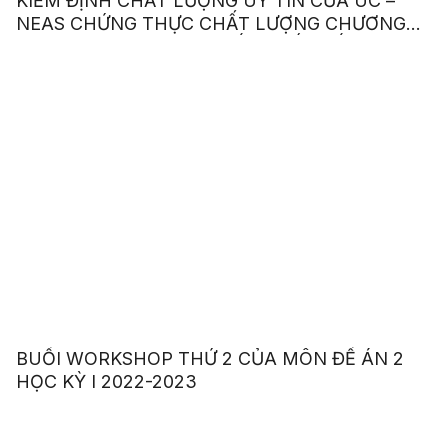
KIỂM ĐỊNH CHẤT LƯỢNG UY TÍN CỦA ÚC –
NEAS CHỨNG THỰC CHẤT LƯỢNG CHƯƠNG
TRÌNH ANH VĂN GIAO TIẾP QUỐC TẾ
BUỔI WORKSHOP THỨ 2 CỦA MÔN ĐỀ ÁN 2
HỌC KỲ I 2022-2023