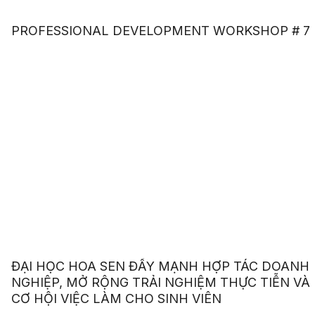
PROFESSIONAL DEVELOPMENT WORKSHOP # 7
ĐẠI HỌC HOA SEN ĐẨY MẠNH HỢP TÁC DOANH
NGHIỆP, MỞ RỘNG TRẢI NGHIỆM THỰC TIỄN VÀ
CƠ HỘI VIỆC LÀM CHO SINH VIÊN