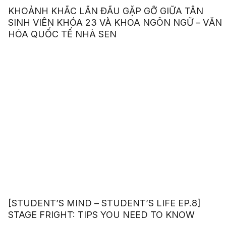
KHOẢNH KHẮC LẦN ĐẦU GẶP GỠ GIỮA TÂN
SINH VIÊN KHÓA 23 VÀ KHOA NGÔN NGỮ – VĂN
HÓA QUỐC TẾ NHÀ SEN
[STUDENT’S MIND – STUDENT’S LIFE EP.8]
STAGE FRIGHT: TIPS YOU NEED TO KNOW