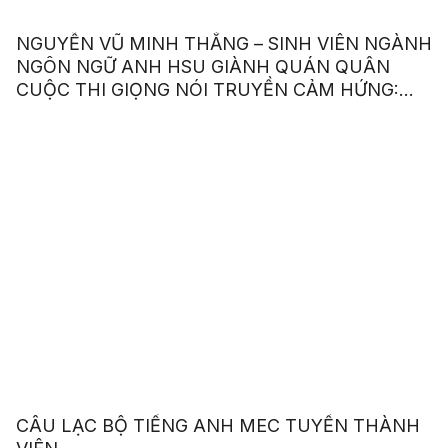
NGUYỄN VŨ MINH THẮNG – SINH VIÊN NGÀNH
NGÔN NGỮ ANH HSU GIÀNH QUÁN QUÂN
CUỘC THI GIỌNG NÓI TRUYỀN CẢM HỨNG:
“OUR VOICE – OUR CHOICE 2023”
CÂU LẠC BỘ TIẾNG ANH MEC TUYỂN THÀNH