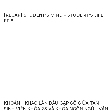
[RECAP] STUDENT’S MIND – STUDENT’S LIFE
EP.8
KHOẢNH KHẮC LẦN ĐẦU GẶP GỠ GIỮA TÂN
SINH VIÊN KHÓA 23 VÀ KHOA NGÔN NGỮ – VĂN