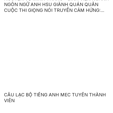
NGÔN NGỮ ANH HSU GIÀNH QUÁN QUÂN
CUỘC THI GIỌNG NÓI TRUYỀN CẢM HỨNG:
“OUR VOICE – OUR CHOICE 2023”
CÂU LẠC BỘ TIẾNG ANH MEC TUYỂN THÀNH
VIÊN