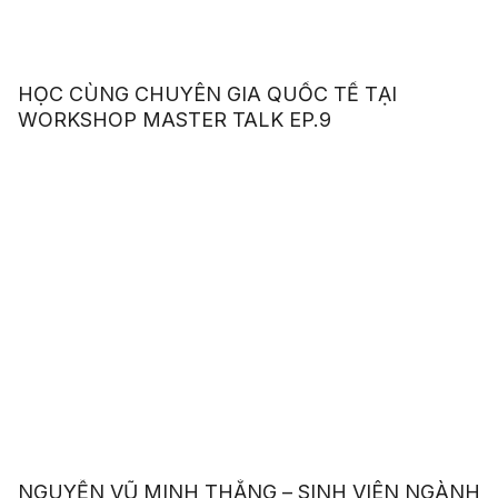
HỌC CÙNG CHUYÊN GIA QUỐC TẾ TẠI
WORKSHOP MASTER TALK EP.9
NGUYỄN VŨ MINH THẮNG – SINH VIÊN NGÀNH