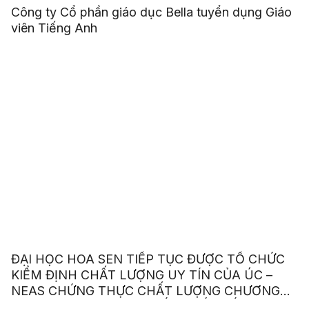
Công ty Cổ phần giáo dục Bella tuyển dụng Giáo
viên Tiếng Anh
ĐẠI HỌC HOA SEN TIẾP TỤC ĐƯỢC TỔ CHỨC
KIỂM ĐỊNH CHẤT LƯỢNG UY TÍN CỦA ÚC –
NEAS CHỨNG THỰC CHẤT LƯỢNG CHƯƠNG
TRÌNH ANH VĂN GIAO TIẾP QUỐC TẾ