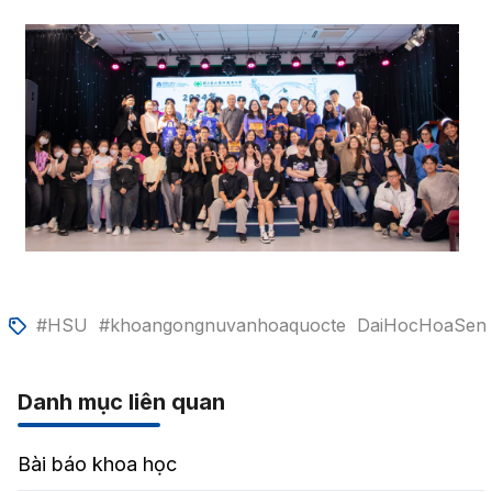
#HSU
#khoangongnuvanhoaquocte
DaiHocHoaSen
Danh mục liên quan
Bài báo khoa học