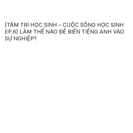
[TÂM TRÍ HỌC SINH – CUỘC SỐNG HỌC SINH
EP.6] LÀM THẾ NÀO ĐỂ BIẾN TIẾNG ANH VÀO
SỰ NGHIỆP?