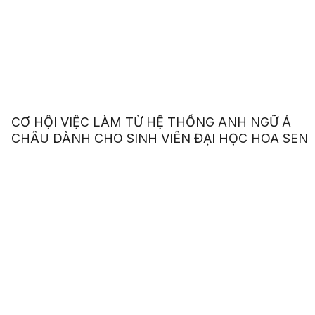
CƠ HỘI VIỆC LÀM TỪ HỆ THỐNG ANH NGỮ Á
CHÂU DÀNH CHO SINH VIÊN ĐẠI HỌC HOA SEN