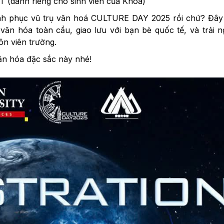
 (dành riêng cho sinh viên của Khoa)
nh phục vũ trụ văn hoá CULTURE DAY 2025 rồi chứ? Đây 
văn hóa toàn cầu, giao lưu với bạn bè quốc tế, và trải 
ôn viên trường.
ăn hóa đặc sắc này nhé!