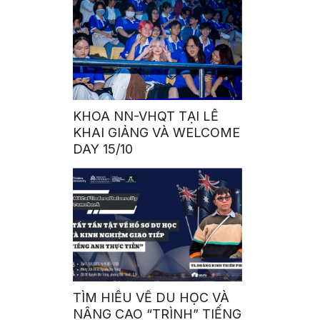
KHOA NN-VHQT TẠI LỄ
KHAI GIẢNG VÀ WELCOME
DAY 15/10
TÌM HIỂU VỀ DU HỌC VÀ
NÂNG CAO “TRÌNH” TIẾNG