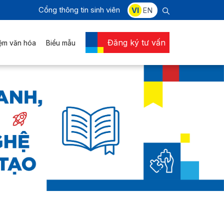
Cổng thông tin sinh viên
VI
EN
Đăng ký tư vấn
iệm văn hóa
Biểu mẫu