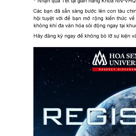
Nhận quà Tết tại gian hàng Khoa NN-VHQT
Các bạn đã sẵn sàng bước lên con tàu chi
hội tuyệt vời để bạn mở rộng kiến thức về 
không khí đa văn hóa sôi động ngay tại khu
Hãy đăng ký ngay để không bỏ lỡ sự kiện v