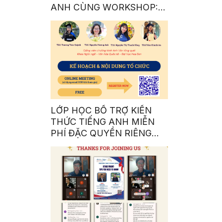
ANH CÙNG WORKSHOP: A
COMPLETE GUIDE TO BE
AN INTERNATIONAL
STUDENT 101
LỚP HỌC BỔ TRỢ KIẾN
THỨC TIẾNG ANH MIỄN
PHÍ ĐẶC QUYỀN RIÊNG
CHO SINH VIÊN NHÀ SEN