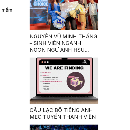
n mềm
NGUYỄN VŨ MINH THẮNG
– SINH VIÊN NGÀNH
NGÔN NGỮ ANH HSU
GIÀNH QUÁN QUÂN
CUỘC THI GIỌNG NÓI
TRUYỀN CẢM HỨNG:
“OUR VOICE – OUR
CHOICE 2023”
CÂU LẠC BỘ TIẾNG ANH
MEC TUYỂN THÀNH VIÊN