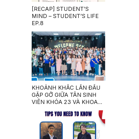
[RECAP] STUDENT’S
MIND – STUDENT’S LIFE
EP.8
KHOẢNH KHẮC LẦN ĐẦU
GẶP GỠ GIỮA TÂN SINH
VIÊN KHÓA 23 VÀ KHOA
NGÔN NGỮ – VĂN HÓA
QUỐC TẾ NHÀ SEN