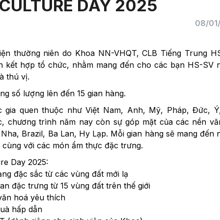
 CULTURE DAY 2025
08/01
 kiện thường niên do Khoa NN-VHQT, CLB Tiếng Trung H
h kết hợp tổ chức, nhằm mang đến cho các bạn HS-SV 
 thú vị.
ng số lượng lên đến 15 gian hàng.
c gia quen thuộc như Việt Nam, Anh, Mỹ, Pháp, Đức, Ý
c, chương trình năm nay còn sự góp mặt của các nền vă
 Nha, Brazil, Ba Lan, Hy Lạp. Mỗi gian hàng sẽ mang đến
 cùng với các món ẩm thực đặc trưng.
ure Day 2025:
ng đặc sắc từ các vùng đất mới lạ
an đặc trưng từ 15 vùng đất trên thế giới
văn hoá yêu thích
quà hấp dẫn