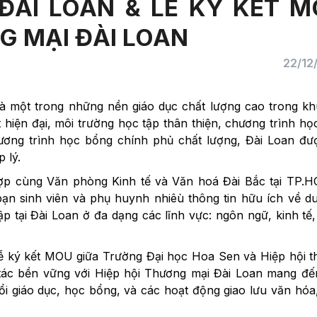
ĐÀI LOAN & LỄ KÝ KẾT 
NG MẠI ĐÀI LOAN
22/12
là một trong những nền giáo dục chất lượng cao trong k
 hiện đại, môi trường học tập thân thiện, chương trình họ
hương trình học bổng chính phủ chất lượng, Đài Loan đư
 lý.
hợp cùng
Văn phòng Kinh tế và Văn hoá Đài Bắc tại TP.H
n sinh viên và phụ huynh nhiêù thông tin hữu ích về d
p tại Đài Loan ở đa dạng các lĩnh vực: ngôn ngữ, kinh tế
 Lễ ký kết MOU giữa Trường Đại học Hoa Sen và Hiệp hội 
tác bền vững với Hiệp hội Thương mại Đài Loan mang đế
đổi giáo dục, học bổng, và các hoạt động giao lưu văn hóa