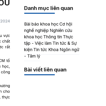
MOU
Danh mục liên quan
/2024
Bài báo khoa học
Cơ hội
nghề nghiệp
Nghiên cứu
hu vực
khoa học
Thông tin
Thực
c chất
tập - Việc làm
Tin tức & Sự
ợc rất
kiện
Tin tức Khoa Ngôn ngữ
- Tâm lý
CM tổ
u học,
Bài viết liên quan
, công
thương
n cho
, thực