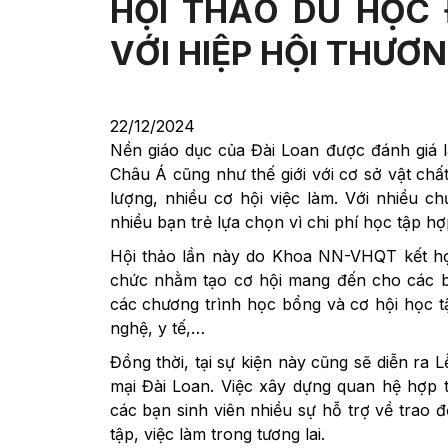
HỘI THẢO DU HỌC 
VỚI HIỆP HỘI THƯƠ
22/12/2024
Nền giáo dục của Đài Loan được đánh giá 
Châu Á cũng như thế giới với cơ sở vật chất
lượng, nhiều cơ hội việc làm. Với nhiều c
nhiều bạn trẻ lựa chọn vì chi phí học tập hợp
Hội thảo lần này do Khoa NN-VHQT kết 
chức nhằm tạo cơ hội mang đến cho các bạ
các chương trình học bổng và cơ hội học tậ
nghệ, y tế,…
Đồng thời, tại sự kiện này cũng sẽ diễn ra
mại Đài Loan. Việc xây dựng quan hệ hợp 
các bạn sinh viên nhiều sự hỗ trợ về trao 
tập, việc làm trong tương lai.