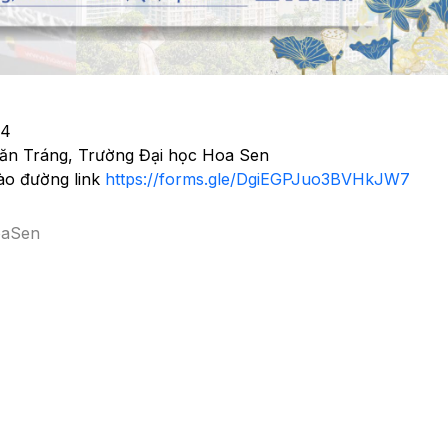
24
Văn Tráng, Trường Đại học Hoa Sen
ào đường link
https://forms.gle/DgiEGPJuo3BVHkJW7
oaSen