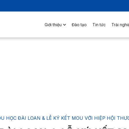
Giới thiệu
Đào tạo
Tin tức
Trải ngh
U HỌC ĐÀI LOAN & LỄ KÝ KẾT MOU VỚI HIỆP HỘI THƯ