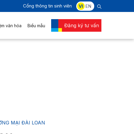
Cổng thông tin sinh viên
VI
EN
Đăng ký tư vấn
iệm văn hóa
Biểu mẫu
ƠNG MẠI ĐÀI LOAN