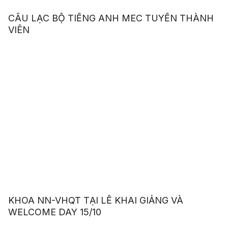
CÂU LẠC BỘ TIẾNG ANH MEC TUYỂN THÀNH
VIÊN
KHOA NN-VHQT TẠI LỄ KHAI GIẢNG VÀ
WELCOME DAY 15/10