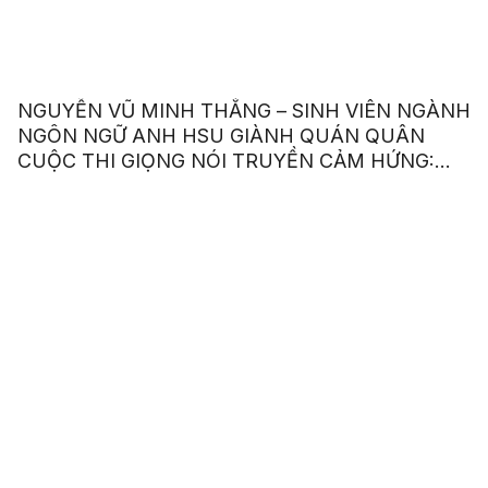
NGUYỄN VŨ MINH THẮNG – SINH VIÊN NGÀNH
NGÔN NGỮ ANH HSU GIÀNH QUÁN QUÂN
CUỘC THI GIỌNG NÓI TRUYỀN CẢM HỨNG:
“OUR VOICE – OUR CHOICE 2023”