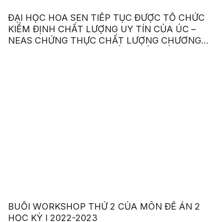
ĐẠI HỌC HOA SEN TIẾP TỤC ĐƯỢC TỔ CHỨC
KIỂM ĐỊNH CHẤT LƯỢNG UY TÍN CỦA ÚC –
NEAS CHỨNG THỰC CHẤT LƯỢNG CHƯƠNG
TRÌNH ANH VĂN GIAO TIẾP QUỐC TẾ
BUỔI WORKSHOP THỨ 2 CỦA MÔN ĐỀ ÁN 2
HỌC KỲ I 2022-2023