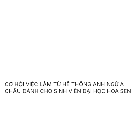
CƠ HỘI VIỆC LÀM TỪ HỆ THỐNG ANH NGỮ Á
CHÂU DÀNH CHO SINH VIÊN ĐẠI HỌC HOA SEN