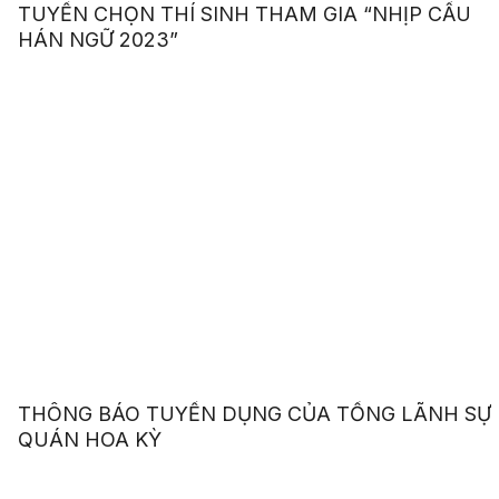
TUYỂN CHỌN THÍ SINH THAM GIA “NHỊP CẦU
HÁN NGỮ 2023”
THÔNG BÁO TUYỂN DỤNG CỦA TỔNG LÃNH SỰ
QUÁN HOA KỲ