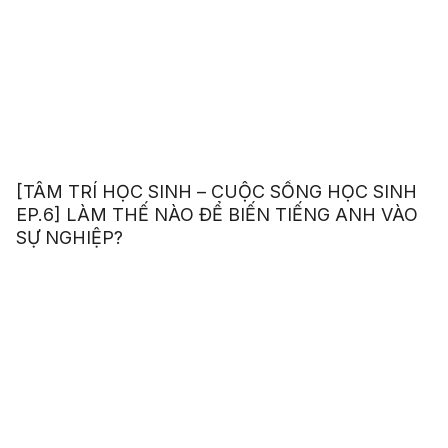
[TÂM TRÍ HỌC SINH – CUỘC SỐNG HỌC SINH
EP.6] LÀM THẾ NÀO ĐỂ BIẾN TIẾNG ANH VÀO
SỰ NGHIỆP?