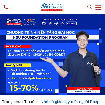
Trang chủ
-
Tin tức
-
Nhớ cô giáo dạy triết người Pháp