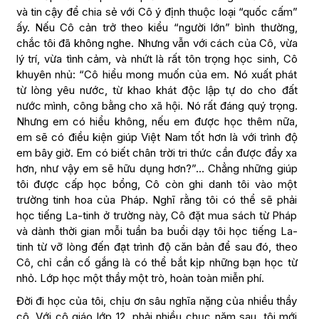
và tin cậy để chia sẻ với Cô ý định thuộc loại “quốc cấm”
ấy. Nếu Cô cản trở theo kiểu “người lớn” bình thường,
chắc tôi đã không nghe. Nhưng vẫn với cách của Cô, vừa
lý trí, vừa tình cảm, và nhứt là rất tôn trọng học sinh, Cô
khuyên nhủ: “Cô hiểu mong muốn của em. Nó xuất phát
từ lòng yêu nước, từ khao khát độc lập tự do cho đất
nước mình, công bằng cho xã hội. Nó rất đáng quý trọng.
Nhưng em có hiểu không, nếu em được học thêm nữa,
em sẽ có điều kiện giúp Việt Nam tốt hơn là với trình độ
em bây giờ. Em có biết chân trời tri thức cần được đẩy xa
hơn, như vậy em sẽ hữu dụng hơn?”… Chẳng những giúp
tôi được cấp học bổng, Cô còn ghi danh tôi vào một
trường tinh hoa của Pháp. Nghĩ rằng tôi có thể sẽ phải
học tiếng La-tinh ở trường này, Cô đặt mua sách từ Pháp
và dành thời gian mỗi tuần ba buổi dạy tôi học tiếng La-
tinh từ vỡ lòng đến đạt trình độ căn bản để sau đó, theo
Cô, chỉ cần cố gắng là có thể bắt kịp những bạn học từ
nhỏ. Lớp học một thầy một trò, hoàn toàn miễn phí.
Đời đi học của tôi, chịu ơn sâu nghĩa nặng của nhiều thầy
cô. Với cô giáo lớp 12, phải nhiều chục năm sau, tôi mới