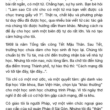
bài rất ngắn, có một từ. Chẳng hạn, sự hy sinh. Bạn bè hỏi
: “Làm sao Cô chỉ cho có một từ mà bạn viết được cả
chục trang giấy vở ?”. Thật ra, chất liệu và phương pháp
tư duy đều đã được học, qua nhiều bài viết từ các tác giả
mà chúng tôi được hướng dẫn tham khảo. Nhưng cách ra
đề ấy cho học sinh một biên độ tự do rất lớn. Và nó tạo
cảm hứng cho tôi.
1968 là năm Tổng tấn công Tết Mậu Thân. Sau Tết,
trường học chưa dám cho học sinh đi học lại. Chúng tôi
chuẩn bị thi Tú tài, mà chỉ đến trường nhận bài về nhà tự
học. Nhưng tôi nôn nao, nức lòng lắm. Ba chở tôi đến từng
địa điểm trong Thành phố, tự hào thủ thỉ: “Cách mạng đã
vô tới tận đây, tận đây…”.
Tôi chỉ có một mơ ước, và một quyết tâm: ghi danh vào
Đại học Văn khoa, Ban Việt-Hán, chọn lựa “khác thường”
cho một học sinh học chương trình Pháp. Vì tôi ngây thơ
nghĩ ở đó dễ có cơ hội tìm gặp cách mạng, để ra khu.
Cô giáo tôi là người Pháp, vợ một viên chức ngoại giao
cao cấp của sứ quán Pháp ở Sài Gòn. Nhưng tôi đủ “thân”