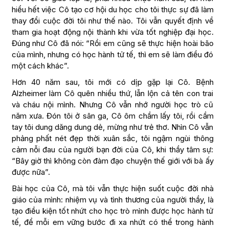
hiểu hết việc Cô tạo cơ hội du học cho tôi thực sự đã làm
thay đổi cuộc đời tôi như thế nào. Tôi vẫn quyết định về
tham gia hoạt động nội thành khi vừa tốt nghiệp đại học.
Đúng như Cô đã nói: “Rồi em cũng sẽ thực hiện hoài bão
của mình, nhưng có học hành tử tế, thì em sẽ làm điều đó
một cách khác”.
Hơn 40 năm sau, tôi mới có dịp gặp lại Cô. Bệnh
Alzheimer làm Cô quên nhiều thứ, lẫn lộn cả tên con trai
và cháu nội mình. Nhưng Cô vẫn nhớ người học trò cũ
năm xưa. Đón tôi ở sân ga, Cô ôm chầm lấy tôi, rồi cầm
tay tôi dung dăng dung dẻ, mừng như trẻ thơ. Nhìn Cô vẫn
phảng phất nét đẹp thời xuân sắc, tôi ngậm ngùi thông
cảm nỗi đau của người bạn đời của Cô, khi thầy tâm sự:
“Bây giờ thì không còn đàm đạo chuyện thế giới với bà ấy
được nữa”.
Bài học của Cô, mà tôi vẫn thực hiện suốt cuộc đời nhà
giáo của mình: nhiệm vụ và tình thương của người thầy, là
tạo điều kiện tốt nhứt cho học trò mình được học hành tử
tế, để mỗi em vững bước đi xa nhứt có thể trong hành