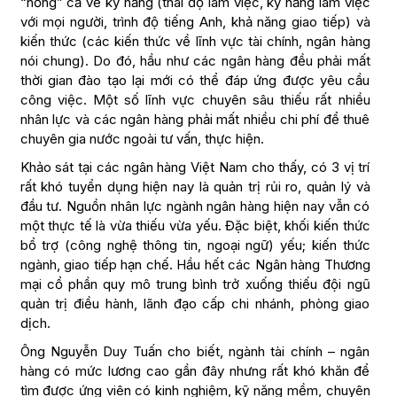
“hổng” cả về kỹ năng (thái độ làm việc, kỹ năng làm việc
với mọi người, trình độ tiếng Anh, khả năng giao tiếp) và
kiến thức (các kiến thức về lĩnh vực tài chính, ngân hàng
nói chung). Do đó, hầu như các ngân hàng đều phải mất
thời gian đào tạo lại mới có thể đáp ứng được yêu cầu
công việc. Một số lĩnh vực chuyên sâu thiếu rất nhiều
nhân lực và các ngân hàng phải mất nhiều chi phí để thuê
chuyên gia nước ngoài tư vấn, thực hiện.
Khảo sát tại các ngân hàng Việt Nam cho thấy, có 3 vị trí
rất khó tuyển dụng hiện nay là quản trị rủi ro, quản lý và
đầu tư. Nguồn nhân lực ngành ngân hàng hiện nay vẫn có
một thực tế là vừa thiếu vừa yếu. Đặc biệt, khối kiến thức
bổ trợ (công nghệ thông tin, ngoại ngữ) yếu; kiến thức
ngành, giao tiếp hạn chế. Hầu hết các Ngân hàng Thương
mại cổ phần quy mô trung bình trở xuống thiếu đội ngũ
quản trị điều hành, lãnh đạo cấp chi nhánh, phòng giao
dịch.
Ông Nguyễn Duy Tuấn cho biết, ngành tài chính – ngân
hàng có mức lương cao gần đây nhưng rất khó khăn để
tìm được ứng viên có kinh nghiệm, kỹ năng mềm, chuyên