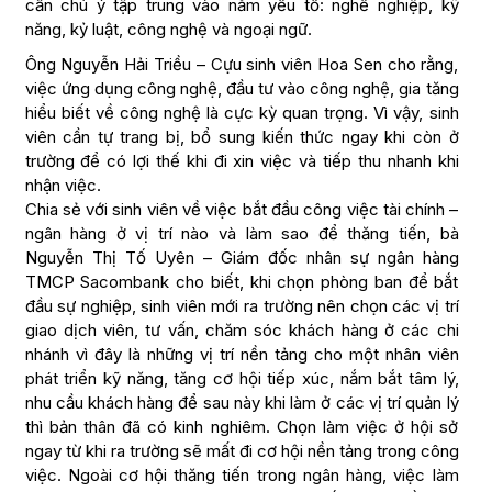
cần chú ý tập trung vào năm yếu tố: nghề nghiệp, kỹ
năng, kỷ luật, công nghệ và ngoại ngữ.
Ông Nguyễn Hải Triều – Cựu sinh viên Hoa Sen cho rằng,
việc ứng dụng công nghệ, đầu tư vào công nghệ, gia tăng
hiểu biết về công nghệ là cực kỳ quan trọng. Vì vậy, sinh
viên cần tự trang bị, bổ sung kiến thức ngay khi còn ở
trường để có lợi thế khi đi xin việc và tiếp thu nhanh khi
nhận việc.
Chia sẻ với sinh viên về việc bắt đầu công việc tài chính –
ngân hàng ở vị trí nào và làm sao để thăng tiến, bà
Nguyễn Thị Tố Uyên – Giám đốc nhân sự ngân hàng
TMCP Sacombank cho biết, khi chọn phòng ban để bắt
đầu sự nghiệp, sinh viên mới ra trường nên chọn các vị trí
giao dịch viên, tư vấn, chăm sóc khách hàng ở các chi
nhánh vì đây là những vị trí nền tảng cho một nhân viên
phát triển kỹ năng, tăng cơ hội tiếp xúc, nắm bắt tâm lý,
nhu cầu khách hàng để sau này khi làm ở các vị trí quản lý
thì bản thân đã có kinh nghiêm. Chọn làm việc ở hội sở
ngay từ khi ra trường sẽ mất đi cơ hội nền tảng trong công
việc. Ngoài cơ hội thăng tiến trong ngân hàng, việc làm