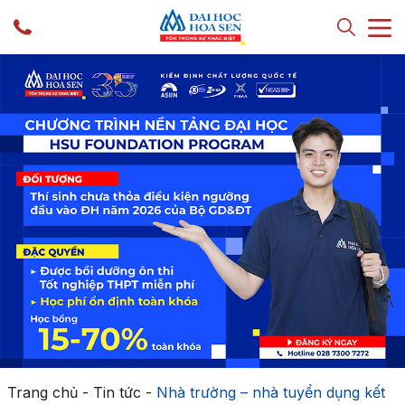
Trang chủ
-
Tin tức
-
Nhà trường – nhà tuyển dụng kết