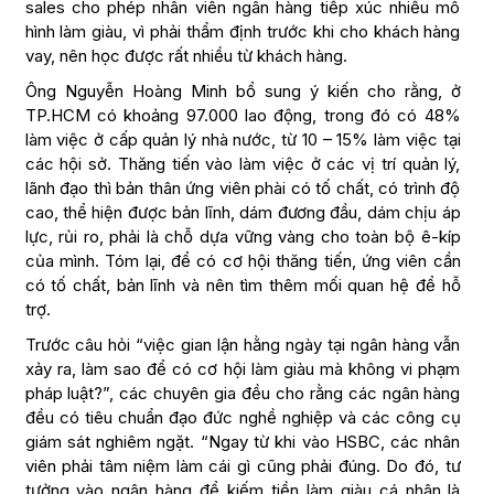
sales cho phép nhân viên ngân hàng tiếp xúc nhiều mô
hình làm giàu, vì phải thẩm định trước khi cho khách hàng
vay, nên học được rất nhiều từ khách hàng.
Ông Nguyễn Hoàng Minh bổ sung ý kiến cho rằng, ở
TP.HCM có khoảng 97.000 lao động, trong đó có 48%
làm việc ở cấp quản lý nhà nước, từ 10 – 15% làm việc tại
các hội sở. Thăng tiến vào làm việc ở các vị trí quản lý,
lãnh đạo thì bản thân ứng viên phài có tố chất, có trình độ
cao, thể hiện được bản lĩnh, dám đương đầu, dám chịu áp
lực, rủi ro, phải là chỗ dựa vững vàng cho toàn bộ ê-kíp
của mình. Tóm lại, để có cơ hội thăng tiến, ứng viên cần
có tố chất, bản lĩnh và nên tìm thêm mối quan hệ để hỗ
trợ.
Trước câu hỏi “việc gian lận hằng ngày tại ngân hàng vẫn
xảy ra, làm sao để có cơ hội làm giàu mà không vi phạm
pháp luật?”, các chuyên gia đều cho rằng các ngân hàng
đều có tiêu chuẩn đạo đức nghề nghiệp và các công cụ
giám sát nghiêm ngặt. “Ngay từ khi vào HSBC, các nhân
viên phải tâm niệm làm cái gì cũng phải đúng. Do đó, tư
tưởng vào ngân hàng để kiếm tiền làm giàu cá nhân là