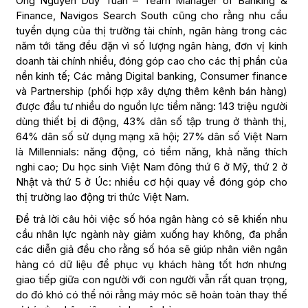
Ông Nguyễn Duy Tuấn – Team Manager of Banking &
Finance, Navigos Search South cũng cho rằng nhu cầu
tuyển dụng của thị trường tài chính, ngân hàng trong các
năm tới tăng đều đặn vì số lượng ngân hàng, đơn vị kinh
doanh tài chính nhiều, đóng góp cao cho các thị phần của
nền kinh tế; Các mảng Digital banking, Consumer finance
và Partnership (phối hợp xây dựng thêm kênh bán hàng)
được đầu tư nhiều do nguồn lực tiềm năng: 143 triệu người
dùng thiết bị di động, 43% dân số tập trung ở thành thị,
64% dân số sử dụng mạng xã hội; 27% dân số Việt Nam
là Millennials: năng động, có tiềm năng, khả năng thích
nghi cao; Du học sinh Việt Nam đông thứ 6 ở Mỹ, thứ 2 ở
Nhật và thứ 5 ở Úc: nhiều cơ hội quay về đóng góp cho
thị trường lao động tri thức Việt Nam.
Để trả lời câu hỏi việc số hóa ngân hàng có sẽ khiến nhu
cầu nhân lực ngành này giảm xuống hay không, đa phần
các diễn giả đều cho rằng số hóa sẽ giúp nhân viên ngân
hàng có dữ liệu để phục vụ khách hàng tốt hơn nhưng
giao tiếp giữa con người với con người vẫn rất quan trọng,
do đó khó có thể nói rằng máy móc sẽ hoàn toàn thay thế