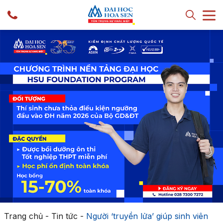
Trang chủ
-
Tin tức
-
Người ‘truyền lửa’ giúp sinh viên