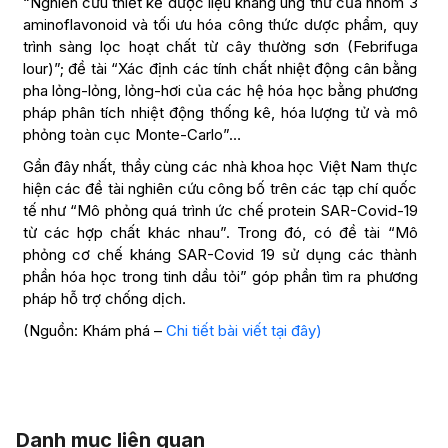
“Nghiên cứu thiết kế dược liệu kháng ung thư của nhóm 3
aminoflavonoid và tối ưu hóa công thức dược phẩm, quy
trình sàng lọc hoạt chất từ cây thường sơn (Febrifuga
lour)”; đề tài “Xác định các tính chất nhiệt động cân bằng
pha lỏng-lỏng, lỏng-hơi của các hệ hóa học bằng phương
pháp phân tích nhiệt động thống kê, hóa lượng tử và mô
phỏng toàn cục Monte-Carlo”…
Gần đây nhất, thầy cùng các nhà khoa học Việt Nam thực
hiện các đề tài nghiên cứu công bố trên các tạp chí quốc
tế như “Mô phỏng quá trình ức chế protein SAR-Covid-19
từ các hợp chất khác nhau”. Trong đó, có đề tài “Mô
phỏng cơ chế kháng SAR-Covid 19 sử dụng các thành
phần hóa học trong tinh dầu tỏi” góp phần tìm ra phương
pháp hỗ trợ chống dịch.
(Nguồn: Khám phá –
Chi tiết bài viết tại đây)
Danh mục liên quan