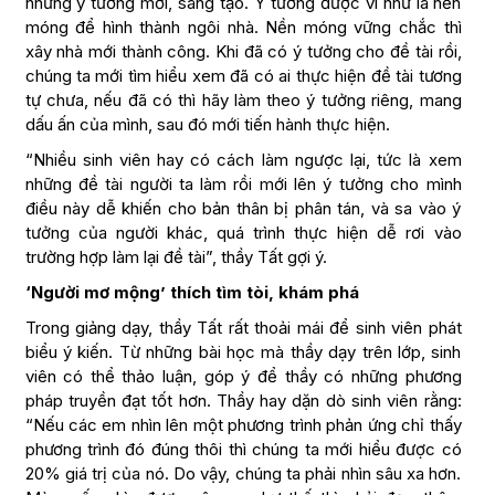
những ý tưởng mới, sáng tạo. Ý tưởng được ví như là nền
móng để hình thành ngôi nhà. Nền móng vững chắc thì
xây nhà mới thành công. Khi đã có ý tưởng cho đề tài rồi,
chúng ta mới tìm hiểu xem đã có ai thực hiện đề tài tương
tự chưa, nếu đã có thì hãy làm theo ý tưởng riêng, mang
dấu ấn của mình, sau đó mới tiến hành thực hiện.
“Nhiều sinh viên hay có cách làm ngược lại, tức là xem
những đề tài người ta làm rồi mới lên ý tưởng cho mình
điều này dễ khiến cho bản thân bị phân tán, và sa vào ý
tưởng của người khác, quá trình thực hiện dễ rơi vào
trường hợp làm lại đề tài”, thầy Tất gợi ý.
‘Người mơ mộng’ thích tìm tòi, khám phá
Trong giảng dạy, thầy Tất rất thoải mái để sinh viên phát
biểu ý kiến. Từ những bài học mà thầy dạy trên lớp, sinh
viên có thể thảo luận, góp ý để thầy có những phương
pháp truyền đạt tốt hơn. Thầy hay dặn dò sinh viên rằng:
“Nếu các em nhìn lên một phương trình phản ứng chỉ thấy
phương trình đó đúng thôi thì chúng ta mới hiểu được có
20% giá trị của nó. Do vậy, chúng ta phải nhìn sâu xa hơn.