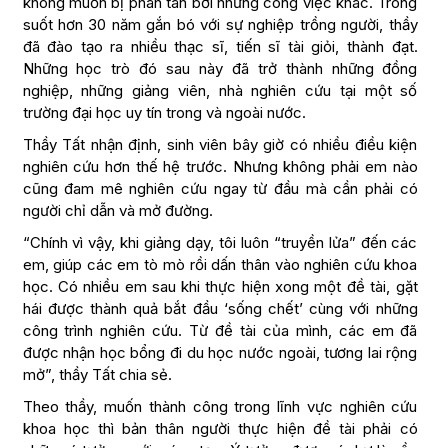
không muốn bị phân tán bởi những công việc khác. Trong
suốt hơn 30 năm gắn bó với sự nghiệp trồng người, thầy
đã đào tạo ra nhiều thạc sĩ, tiến sĩ tài giỏi, thành đạt.
Những học trò đó sau này đã trở thành những đồng
nghiệp, những giảng viên, nhà nghiên cứu tại một số
trường đại học uy tín trong và ngoài nước.
Thầy Tất nhận định, sinh viên bây giờ có nhiều điều kiện
nghiên cứu hơn thế hệ trước. Nhưng không phải em nào
cũng đam mê nghiên cứu ngay từ đầu mà cần phải có
người chỉ dẫn và mở đường.
“Chính vì vậy, khi giảng dạy, tôi luôn “truyền lửa” đến các
em, giúp các em tò mò rồi dấn thân vào nghiên cứu khoa
học. Có nhiều em sau khi thực hiện xong một đề tài, gặt
hái được thành quả bắt đầu ‘sống chết’ cùng với những
công trình nghiên cứu. Từ đề tài của mình, các em đã
được nhận học bổng đi du học nước ngoài, tương lai rộng
mở”, thầy Tất chia sẻ.
Theo thầy, muốn thành công trong lĩnh vực nghiên cứu
khoa học thì bản thân người thực hiện đề tài phải có