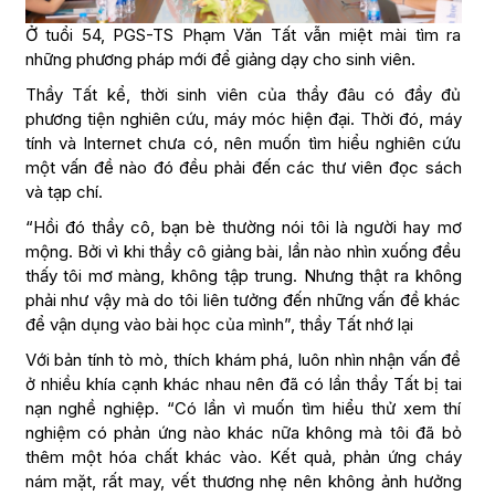
Ở tuổi 54, PGS-TS Phạm Văn Tất vẫn miệt mài tìm ra
những phương pháp mới để giảng dạy cho sinh viên.
Thầy Tất kể, thời sinh viên của thầy đâu có đầy đủ
phương tiện nghiên cứu, máy móc hiện đại. Thời đó, máy
tính và Internet chưa có, nên muốn tìm hiểu nghiên cứu
một vấn đề nào đó đều phải đến các thư viên đọc sách
và tạp chí.
“Hồi đó thầy cô, bạn bè thường nói tôi là người hay mơ
mộng. Bởi vì khi thầy cô giảng bài, lần nào nhìn xuống đều
thấy tôi mơ màng, không tập trung. Nhưng thật ra không
phải như vậy mà do tôi liên tưởng đến những vấn đề khác
để vận dụng vào bài học của mình”, thầy Tất nhớ lại
Với bản tính tò mò, thích khám phá, luôn nhìn nhận vấn đề
ở nhiều khía cạnh khác nhau nên đã có lần thầy Tất bị tai
nạn nghề nghiệp. “Có lần vì muốn tìm hiểu thử xem thí
nghiệm có phản ứng nào khác nữa không mà tôi đã bỏ
thêm một hóa chất khác vào. Kết quả, phản ứng cháy
nám mặt, rất may, vết thương nhẹ nên không ảnh hưởng