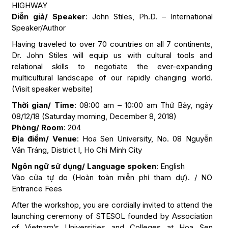
HIGHWAY
Diễn giả/ Speaker
: John Stiles, Ph.D. – International
Speaker/Author
Having traveled to over 70 countries on all 7 continents,
Dr. John Stiles will equip us with cultural tools and
relational skills to negotiate the ever-expanding
multicultural landscape of our rapidly changing world.
(Visit speaker website)
Thời gian/ Time
: 08:00 am – 10:00 am Thứ Bảy, ngày
08/12/18 (Saturday morning, December 8, 2018)
Phòng/ Room
: 204
Địa điểm/ Venue
: Hoa Sen University, No. 08 Nguyễn
Văn Tráng, District I, Ho Chi Minh City
Ngôn ngữ sử dụng/ Language spoken
: English
Vào cửa tự do (Hoàn toàn miễn phí tham dự). / NO
Entrance Fees
After the workshop, you are cordially invited to attend the
launching ceremony of STESOL founded by Association
of Vietnam’s Universities and Colleges at Hoa Sen