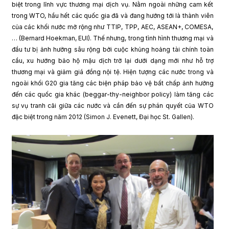
biệt trong lĩnh vực thương mại dịch vụ. Nằm ngoài những cam kết
trong WTO, hầu hết các quốc gia đã và đang hướng tới là thành viên
của các khối nước mở rộng như TTIP, TPP, AEC, ASEAN+, COMESA,
… (Bernard Hoekman, EUI). Thế nhưng, trong tình hình thương mại và
đầu tư bị ảnh hưởng sâu rộng bởi cuộc khủng hoảng tài chính toàn
cầu, xu hướng bảo hộ mậu dịch trở lại dưới dạng mới như hỗ trợ
thương mại và giảm giá đồng nội tệ. Hiện tượng các nước trong và
ngoài khối G20 gia tăng các biện pháp bảo vệ bất chấp ảnh hưởng
đến các quốc gia khác (beggar-thy-neighbor policy) làm tăng các
sự vụ tranh cãi giữa các nước và cần đến sự phán quyết của WTO
đặc biệt trong năm 2012 (Simon J. Evenett, Đại học St. Gallen).