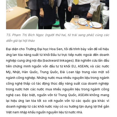
TS. Phạm Thị Bích Ngọc (người thứ hai, từ trái sang phải) cùng các
diễn giả tại hội thảo
Đại diện cho Trường Đại học Hoa Sen, tôi đã trình bày vấn đề về hiệu
ứng lan tỏa năng suất từ khối Đầu tư trực tiếp nước ngoài đến doanh
nghiệp cung ứng nội địa (backward linkages). Bài nghiên cứu lần đầu
tiên chứng minh nguồn vốn đầu tư từ khối EU, ASEAN, và các nước
Mỹ, Nhật, Hàn Quốc, Trung Quốc, Đài Loan tập trung vào một số
ngành công nghiệp. Những nước mua nhiều nguyên liệu trong ngành
công nghệ thấp có tác động thúc đẩy năng suất của doanh nghiệp
trong nước hơn các nước mua nhiều nguyên liệu trong ngành công
nghệ cao. Đặc biệt, nguồn vốn từ Trung Quốc, ASEAN không mang
lại hiệu ứng lan tỏa tốt so với nguồn vốn từ các quốc gia khác vì
doanh nghiệp từ các khối nước này có xu hướng tận dụng lợi thế gần
Việt nam nhập khẩu nguồn nguyên liệu từ nước nhà.