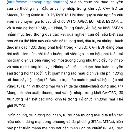
(
http://www.unescap.org/tid/artnet/
) vừa tổ chức hội thảo chuyên
sâu về thương mại, đầu tư và hội nhập trong khu vực CA-TBD tại
Macau, Trung Quốc từ 10-12/12/2013. Hội thảo quy tụ các nghiên cứu
viên và chuyên gia từ các tổ chức WTO, APEC, EUI, ADB, ESCAP, …
và từ các đại học từ Mỹ, Úc, Nhật, Trung Quốc, Ấn Độ, và khối ASEAN
nhằm mục tiêu thông qua các kết quả nghiên cứu để hiểu biết sâu
hơn về xu thế hiện nay của vấn đề thương mại, đầu tư, và những thách
thức mà các nước đang phát triển trong khu vực CA-TBDF đang phải
đối mặt. Hơn nữa, hội thảo hướng tới việc tạo ra cơ hội phát triển xã
hội toàn diện và bền vững với môi trường cũng như thúc đẩy hội nhập
và mậu dịch trong khu vực. Những vấn đề sau được thảo luận chuyên
sâu trong hội thảo: (1) Cắt giảm hàng rào mậu dịch và chi phí hướng
tới thúc đẩy hội nhập; (2) Đầu tư trực tiếp nước ngoài và hội nhập nội
vùng; (3) Định vị thương mại và vấn đề tài chính-chuỗi cung ứng; (4)
Mạng lưới sản xuất, thương mại và hội nhập trong khối CA-TBD; (5)
Xu hướng liên kết các khối kinh tế trong Tổ chức Thương mại Thế
giới (WTO).
Nhìn chung, xu hướng hội nhập, tự do hóa thương mại dựa trên các
hiệp ước thương mại song phương và đa phương (BTAs, MTAs), hiện
nay phát triển mạnh mẽ hơn với các ‘hiệp ước đa chiều’ (PTAs), đặc