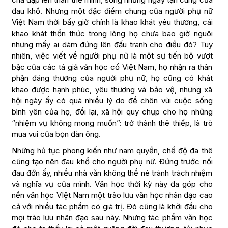
đau khổ. Nhưng một đặc điểm chung của người phụ nữ
Việt Nam thời bấy giờ chính là khao khát yêu thương, cái
khao khát thổn thức trong lòng họ chưa bao giờ nguôi
nhưng mấy ai dám đứng lên đấu tranh cho điều đó? Tuy
nhiên, việc viết về người phụ nữ là một sự tiến bộ vượt
bậc của các tá giả văn học cổ Việt Nam, họ nhận ra thân
phận đáng thương của người phụ nữ, họ cũng có khát
khao được hạnh phúc, yêu thương và bảo vệ, nhưng xã
hội ngày ấy có quá nhiều lý do để chôn vùi cuộc sống
bình yên của họ, đổi lại, xã hội quy chụp cho họ những
“nhiệm vụ không mong muốn”: trở thành thê thiếp, là trò
mua vui của bọn đàn ông.
Những hủ tục phong kiến như nam quyền, chế độ đa thê
cũng tạo nên đau khổ cho người phụ nữ. Đứng trước nối
đau đớn ấy, nhiều nhà văn không thể né tránh trách nhiệm
và nghĩa vụ của mình. Văn học thời kỳ này đa góp cho
nền văn học VIệt Nam một trào lưu văn học nhân đạo cao
cả với nhiều tác phẩm có giá trị. Đó cũng là khởi đầu cho
mọi trào lưu nhân đạo sau này. Nhưng tác phẩm văn học