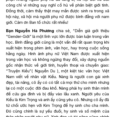
công chỉ vì những suy nghĩ cổ hủ về phân biệt giới tính.
Đồng thời, cảm thấy thật may mắn được sinh ra trong xã
hội này, xã hội mà người phụ nữ được bình đẳng với nam
giới. Cảm ơn Ban tổ chức rất nhiều!
Bạn Nguyễn Hà Phương
chia sẻ, “Diễn giả giới thiệu
“Gender-Giới” là một lĩnh vực lớn được bàn luận trong văn
học. Bình đẳng giới cũng là một vấn đề rất quan trọng khi
xuất hiện trong phim ảnh, văn học, hay trong cuộc sống
hằng ngày. Hình ảnh phụ nữ Việt Nam được xuất hiện
trong văn học và không ngừng thay đổi, xây dựng nguồn
gốc nhận thức về giới tính, huyền thoại và chuyển giao:
“Truyện Kiều”( Nguyễn Du ), một kiệt tác văn học Việt
Nam viết về nhân vật Kiều. Nàng là người con gái xinh
đẹp, tài năng, cô ấy có có tất cả mọi thứ cho mình nhưng
lại có một cuộc đời đau khổ. Nàng phải hy sinh thân mình
để cứu gia đình và bị đẩy vào lầu xanh. Người yêu của
Kiều là Kim Trọng và anh ấy cũng yêu cô. Nhưng cô ấy đã
từ chối ước hẹn với Kim Trọng để hy sinh cho cha mình.
Đó cũng chính là sự yếu đuối, hy sinh và số mệnh của
thân phận người phụ nữ. Xinh đẹp và tài năng cũng chính