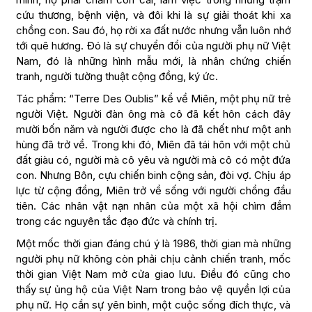
cứu thương, bệnh viện, và đôi khi là sự giải thoát khi xa
chồng con. Sau đó, họ rời xa đất nước nhưng vẫn luôn nhớ
tới quê hương. Đó là sự chuyển đổi của người phụ nữ Việt
Nam, đó là những hình mẫu mới, là nhân chứng chiến
tranh, người tường thuật cộng đồng, ký ức.
Tác phẩm: “Terre Des Oublis” kể về Miên, một phụ nữ trẻ
người Việt. Người đàn ông mà cô đã kết hôn cách đây
mười bốn năm và người được cho là đã chết như một anh
hùng đã trở về. Trong khi đó, Miên đã tái hôn với một chủ
đất giàu có, người mà cô yêu và người mà cô có một đứa
con. Nhưng Bôn, cựu chiến binh cộng sản, đòi vợ. Chịu áp
lực từ cộng đồng, Miên trở về sống với người chồng đầu
tiên. Các nhân vật nạn nhân của một xã hội chìm đắm
trong các nguyên tắc đạo đức và chính trị.
Một mốc thời gian đáng chú ý là 1986, thời gian mà những
người phụ nữ không còn phải chịu cảnh chiến tranh, mốc
thời gian Việt Nam mở cửa giao lưu. Điều đó cũng cho
thấy sự ủng hộ của Việt Nam trong bảo vệ quyền lợi của
phụ nữ. Họ cần sự yên bình, một cuộc sống đích thực, và