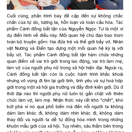
Cuối cùng, phần trình bày đề cập đến sự không chắc
chắn của tự do, tương lai, hỗn loạn và toàn cầu hóa. Tác
phẩm Cánh đồng bất tận của Nguyễn Ngọc Tư là một ví
dụ điển hình về điều này. Mối quan hệ chủ đạo bao trùm
toàn bộ truyện gồm: Hai đứa trẻ và thế giới bầy vịt. Nhân
vật Nương và Điền tạo dựng một mối quan hệ kỳ lạ với
bầy vịt. Tác phẩm Cánh đồng bất tận hàm chứa những
quan điểm về vai trò giới trong lao động, vai trò làm mẹ,
làm vợ của người phụ nữ trong xã hội hiện đại. Ngoài ra,
Cánh đồng bất tận còn là cuộc hành trình khắc khoải
nhưng vô vọng đi tìm lại giới tính, tình yêu và sự hoà hợp
giới trong một xã hội gia trưởng và đầy định kiến giới. Dù ở
thời đại nào thì người phụ nữ luôn bị gắn chặt với thiên
chức làm vợ, làm mẹ. Nhận thức này rất khó “chết”, khó
bứt phá vì nó quá phổ biến mà đến nỗi người ta không
dám làm khác đi, không dám nhìn khác đi, không dám
thay đổi và người ta dễ tự đồng hóa mình trong những
khuôn mẫu giới của xã hội. Tuy nhiên, sâu thẳm bên trong