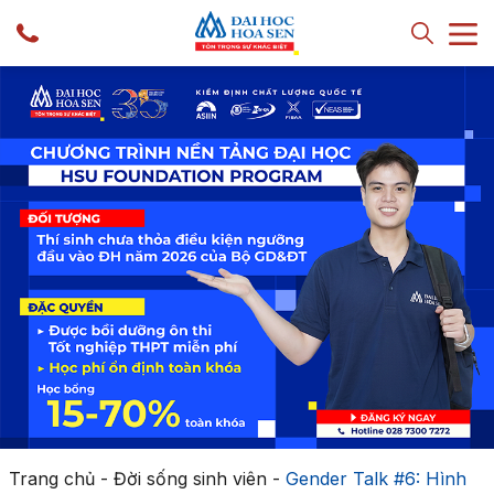
Trang chủ
-
Đời sống sinh viên
-
Gender Talk #6: Hình