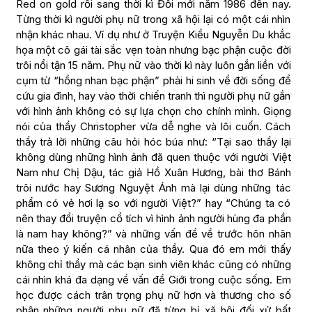
Red on gold rồi sang thời kì Đổi mới năm 1986 đến nay.
Từng thời kì người phụ nữ trong xã hội lại có một cái nhìn
nhận khác nhau. Ví dụ như ở Truyện Kiều Nguyễn Du khắc
họa một cô gái tài sắc vẹn toàn nhưng bạc phận cuộc đời
trôi nổi tận 15 năm. Phụ nữ vào thời kì này luôn gắn liền với
cụm từ “hồng nhan bạc phận” phải hi sinh về đời sống để
cứu gia đình, hay vào thời chiến tranh thì người phụ nữ gắn
với hình ảnh không có sự lựa chọn cho chính mình. Giọng
nói của thầy Christopher vừa dễ nghe và lôi cuốn. Cách
thầy trả lời những câu hỏi hóc búa như: “Tại sao thầy lại
không dùng những hình ảnh đã quen thuộc với người Việt
Nam như Chị Dậu, tác giả Hồ Xuân Hương, bài thơ Bánh
trôi nước hay Sương Nguyệt Ánh mà lại dùng những tác
phẩm có vẻ hơi lạ so với người Việt?” hay “Chúng ta có
nên thay đổi truyện cổ tích vì hình ảnh người hùng đa phần
là nam hay không?” và những vấn đề về trước hôn nhân
nữa theo ý kiến cá nhân của thầy. Qua đó em mới thấy
không chỉ thầy mà các bạn sinh viên khác cũng có những
cái nhìn khá đa dạng về vấn đề Giới trong cuộc sống. Em
học được cách trân trọng phụ nữ hơn và thương cho số
phận những người phụ nữ đã từng bị xã hội đối xử bất