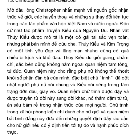
TS. Christopher Dennis-Delacour
Mở đầu, ông Christopher nhấn mạnh về nguồn gốc nhận
thức về giới, các huyền thoại và những sự thay đổi liên tục
trong các tác phẩm văn học Việt Nam và nước ngoài. Đơn
cử như tác phẩm Truyện Kiều của Nguyễn Du. Nhân vật
Thúy Kiều được mô tả là một cô gái tài sắc vẹn toàn,
nhưng phải bán mình để cứu cha. Thúy Kiều và Kim Trọng
có một tình yêu đẹp và lãng mạn nhưng cũng có quá
nhiều bi kịch và khổ đau. Thúy Kiều dù giỏi giang, chăm
chỉ, sắc bén cũng không nằm ngoài quan niệm tam tòng,
tứ đức. Quan niệm này cho rằng phụ nữ không thể thoát
khỏi số phận đàn bà của mình, đặc biệt chữ “trinh” đã cột
chặt người phụ nữ nói chung và Kiều nói riêng trong tâm
trạng đớn đau, giày vò. Quan niệm chữ trinh được dạy và
được truyền từ đời này sang đời khác, nó thấm đậm từ từ,
ăn sâu bám rễ trong nhận thức của mọi người. Chữ trinh
trong xã hội phong kiến chỉ dành cho nữ giới và quan niệm
bất bình đẳng này đưa đến những quyết định đầy rào cản
cho nữ giới nếu có ý định tiến tới tự do và hạnh phúc đích
thực.