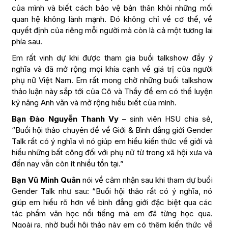
của mình và biết cách bảo vệ bản thân khỏi những mối
quan hệ không lành mạnh. Đó không chỉ về cơ thể, về
quyết định của riêng mỗi người mà còn là cả một tương lai
phía sau.
Em rất vinh dự khi được tham gia buổi talkshow đầy ý
nghĩa và đã mở rộng mọi khía cạnh về giá trị của người
phụ nữ Việt Nam. Em rất mong chờ những buổi talkshow
thảo luận này sắp tới của Cô và Thầy để em có thể luyện
kỹ năng Anh văn và mở rộng hiểu biết của mình.
Bạn Đào Nguyễn Thanh Vy
– sinh viên HSU chia sẻ,
“Buổi hội thảo chuyên đề về Giới & Bình đẳng giới Gender
Talk rất có ý nghĩa vì nó giúp em hiểu kiến thức về giới và
hiểu những bất công đối với phụ nữ từ trong xã hội xưa và
đến nay vẫn còn ít nhiều tồn tại.”
Bạn Vũ Minh Quân
nói về cảm nhận sau khi tham dự buổi
Gender Talk như sau: “Buổi hội thảo rất có ý nghĩa, nó
giúp em hiểu rõ hơn về bình đẳng giới đặc biệt qua các
tác phẩm văn học nổi tiếng mà em đã từng học qua.
Ngoài ra, nhờ buổi hội thảo này em có thêm kiến thức về