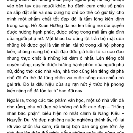
vào bàn tay của người khác, họ đành cam chịu số phận
đã sắp đặt sẵn và sau cùng họ chỉ có thể cố giữ lấy cho
mình một phẩm chất tốt đẹp đó là tấm lòng kiên định
trong sáng. Hồ Xuân Hương đã nói lên tiếng nói đòi quyền
được hưởng hạnh phúc, được sống trong mái ấm gia đình
của người phụ nữ. Mặt khác bà cũng lột trần bộ mặt của
những kẻ được gọi là văn nhân, tài tử trong xã hội phong
kiến, chúng mang bộ mặt đạo đức giả luôn tỏ ra cao đạo
nhưng thực chất là những kẻ dâm ô nhất. Lên tiếng đòi
quyền sống, quyền được hưởng hạnh phúc của người phụ
nữ, đồng thời các nhà văn, nhà thơ cũng lên tiếng đả phá
chế độ đa thê đã từng chộn vùi cuộc sống của nhiều cô
gái trẻ. Đó là dấu hiệu của sự rạn nứt ý thức hệ phong
kiến nặng nề đã tồn tại từ bao đời nay.
Ngoài ra, trong các tác phẩm văn học, một số nhà văn đã
cho rằng, phụ nữ đẹp sẽ không có kết cục đẹp – “Hồng
nhan bạc phận”, biểu hiện rõ nhất chính là Nàng Kiều –
Nguyễn Du. Vẻ đẹp nghiêng nước nghiêng thành ấy, rồi lại
rơi vào chốn lầu xanh, rồi lại bị bọn đàn ông ghê tởm ấy
chà đạp lên thân thể mình, sống những ngày tận cùng của