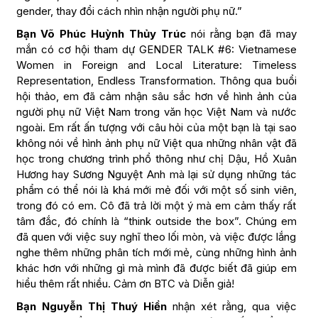
gender, thay đổi cách nhìn nhận người phụ nữ.”
Bạn Võ Phúc Huỳnh Thủy Trúc
nói rằng bạn đã may
mắn có cơ hội tham dự GENDER TALK #6: Vietnamese
Women in Foreign and Local Literature: Timeless
Representation, Endless Transformation. Thông qua buổi
hội thảo, em đã cảm nhận sâu sắc hơn về hình ảnh của
người phụ nữ Việt Nam trong văn học Việt Nam và nước
ngoài. Em rất ấn tượng với câu hỏi của một bạn là tại sao
không nói về hình ảnh phụ nữ Việt qua những nhân vật đã
học trong chương trình phổ thông như chị Dậu, Hồ Xuân
Hương hay Sương Nguyệt Anh mà lại sử dụng những tác
phẩm có thể nói là khá mới mẻ đối với một số sinh viên,
trong đó có em. Cô đã trả lời một ý mà em cảm thấy rất
tâm đắc, đó chính là “think outside the box”. Chúng em
đã quen với việc suy nghĩ theo lối mòn, và việc được lắng
nghe thêm những phân tích mới mẻ, cùng những hình ảnh
khác hơn với những gì mà mình đã được biết đã giúp em
hiểu thêm rất nhiều. Cảm ơn BTC và Diễn giả!
Bạn Nguyễn Thị Thuý Hiền
nhận xét rằng, qua việc