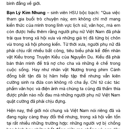
bình đẳng về giới.
Bạn Lý Kim Nhung
– sinh viên HSU bộc bạch: “Qua việc
tham gia buổi trò chuyện này, em không chỉ mở mang
kiến thức của mình trong lĩnh vực lịch sử, văn học, mà em
còn được hiểu thêm rằng người phụ nữ Việt Nam đã phải
trải qua trong xã hội xưa và những giá trị đã từng bị chôn
vùi trong xã hội phong kiến. Từ thời xưa, người phụ nữ đã
phải chịu rất nhiều bất công, tiêu biểu phải kể đến nhân
vật Kiều trong Truyện Kiều của Nguyễn Du. Kiều đã phải
bán thân mình để trả nợ cho cha và những ê chề trong
cuộc sống. Hay như nhân vật Nương trong phim Cánh
đồng bất tận đã bị hãm hiếp tập thể nhưng vẫn kiên
cường sinh ra đứa con không rõ cha ấy. Chỉ từ các tác
phẩm văn học và điện ảnh mà chúng ta cũng đã thấm thía
được phần nào nỗi đau mà những người phụ nữ Việt Nam
quật cường đã phải chịu đựng.
Hiện nay, thế giới nói chung và Việt Nam nói riêng đã và
đang ngày càng thay đổi thế nhưng, trong xã hội vẫn tồn
tại rất nhiều những trường hợp: những người vợ bị chồng