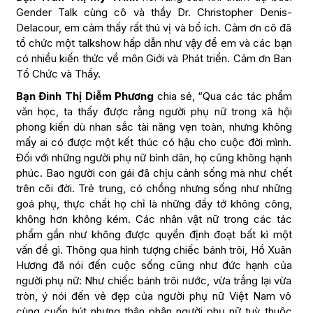
Gender Talk cùng cô và thầy Dr. Christopher Denis-
Delacour, em cảm thấy rất thú vị và bổ ích. Cảm ơn cô đã
tổ chức một talkshow hấp dẫn như vậy để em và các bạn
có nhiều kiến thức về môn Giới và Phát triển. Cảm ơn Ban
Tổ Chức và Thầy.
Bạn Đinh Thị Diễm Phương
chia sẻ, “Qua các tác phẩm
văn học, ta thấy được rằng người phụ nữ trong xã hội
phong kiến dù nhan sắc tài năng vẹn toàn, nhưng không
mấy ai có được một kết thúc có hậu cho cuộc đời mình.
Đối với những người phụ nữ bình dân, họ cũng không hạnh
phúc. Bao người con gái đã chịu cảnh sống mà như chết
trên cõi đời. Trẻ trung, có chồng nhưng sống như những
goá phụ, thực chất họ chỉ là những đầy tớ không công,
không hơn không kém. Các nhân vật nữ trong các tác
phẩm gần như không được quyền định đoạt bất kì một
vấn đề gì. ​Thông qua hình tượng chiếc bánh trôi, Hồ Xuân
Hương đã nói đến cuộc sống cũng như đức hạnh của
người phụ nữ: Như chiếc bánh trôi nước, vừa trắng lại vừa
tròn, ý nói đến vẻ đẹp của người phụ nữ Việt Nam vô
cùng cuốn hút nhưng thân phận người phụ nữ tuỳ thuộc