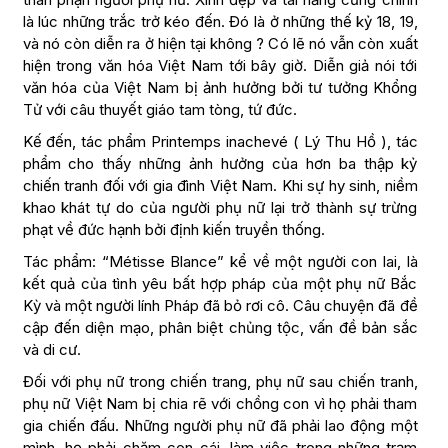
là lúc những trắc trở kéo đến. Đó là ở những thế kỷ 18, 19,
và nó còn diễn ra ở hiện tại không ? Có lẽ nó vẫn còn xuất
hiện trong văn hóa Việt Nam tới bây giờ. Diễn giả nói tới
văn hóa của Việt Nam bị ảnh hưởng bởi tư tưởng Khổng
Tử với câu thuyết giáo tam tòng, tứ đức.
Kế đến, tác phẩm Printemps inachevé ( Lý Thu Hồ ), tác
phẩm cho thấy những ảnh hưởng của hơn ba thập kỷ
chiến tranh đối với gia đình Việt Nam. Khi sự hy sinh, niềm
khao khát tự do của người phụ nữ lại trở thành sự trừng
phạt về đức hạnh bởi định kiến truyền thống.
Tác phẩm: “Métisse Blance” kể về một người con lai, là
kết quả của tình yêu bất hợp pháp của một phụ nữ Bắc
Kỳ và một người lính Pháp đã bỏ rơi cô. Câu chuyện đã đề
cập đến diện mạo, phân biệt chủng tộc, vấn đề bản sắc
và di cư.
Đối với phụ nữ trong chiến trang, phụ nữ sau chiến tranh,
phụ nữ Việt Nam bị chia rẽ với chồng con vì họ phải tham
gia chiến đấu. Những người phụ nữ đã phải lao động một
mình, họ phải chăm con cái, làm việc trong những trạm