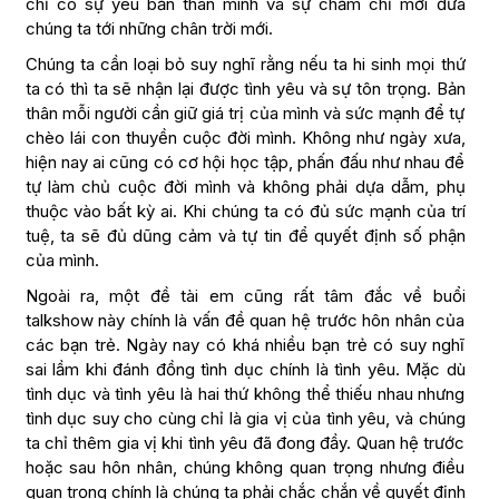
chỉ có sự yêu bản thân mình và sự chăm chỉ mới đưa
chúng ta tới những chân trời mới.
Chúng ta cần loại bỏ suy nghĩ rằng nếu ta hi sinh mọi thứ
ta có thì ta sẽ nhận lại được tình yêu và sự tôn trọng. Bản
thân mỗi người cần giữ giá trị của mình và sức mạnh để tự
chèo lái con thuyền cuộc đời mình. Không như ngày xưa,
hiện nay ai cũng có cơ hội học tập, phấn đấu như nhau để
tự làm chủ cuộc đời mình và không phải dựa dẫm, phụ
thuộc vào bất kỳ ai. Khi chúng ta có đủ sức mạnh của trí
tuệ, ta sẽ đủ dũng cảm và tự tin để quyết định số phận
của mình.
Ngoài ra, một đề tài em cũng rất tâm đắc về buổi
talkshow này chính là vấn đề quan hệ trước hôn nhân của
các bạn trẻ. Ngày nay có khá nhiều bạn trẻ có suy nghĩ
sai lầm khi đánh đồng tình dục chính là tình yêu. Mặc dù
tình dục và tình yêu là hai thứ không thể thiếu nhau nhưng
tình dục suy cho cùng chỉ là gia vị của tình yêu, và chúng
ta chỉ thêm gia vị khi tình yêu đã đong đầy. Quan hệ trước
hoặc sau hôn nhân, chúng không quan trọng nhưng điều
quan trọng chính là chúng ta phải chắc chắn về quyết định