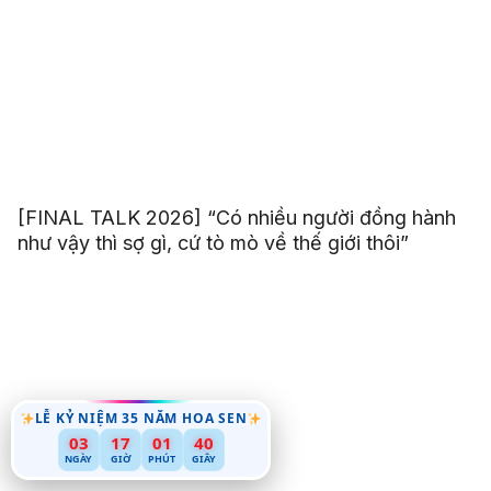
[FINAL TALK 2026] “Có nhiều người đồng hành
như vậy thì sợ gì, cứ tò mò về thế giới thôi”
LỄ KỶ NIỆM 35 NĂM HOA SEN
03
17
01
39
NGÀY
GIỜ
PHÚT
GIÂY