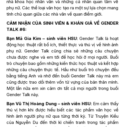
nhà khoa học nhân văn và những cá nhân quan tâm về
phụ nữ. Các thể loại văn học tạo ra một sự lựa chọn mang
tính chủ quan giữa các nhà văn về quan điểm giới.
CẢM NHẬN CỦA SINH VIÊN & KHÁN GIẢ VỀ GENDER
TALK #6:
Bạn Mã Gia Kim – sinh viên HSU
: Gender Talk là hoạt
động học thuật rất bổ ích, thiết thực và thú vị về hình ảnh
phụ nữ. Gender Talk cũng chia sẻ những câu chuyện
chưa được nghe và em tới để học hỏi ở mọi người. Buổi
trò chuyện bao gồm những kiến thức học thuật và kết hợp
những câu chuyện thực tế. Hầu như buổi trò chuyện đều
bằng tiếng Anh và nhờ đến buổi Gender Talk này mà em
cũng được trao dồi thêm vốn từ vựng của bản thân mình.
Một lần nữa em xin cảm ơn tất cả mọi người trong buổi
Gender Talk này.
Bạn Vũ Thị Hoàng Dung – sinh viên HSU
: Em cảm thấy
thú vị hơn khi được hiểu biết các tác phẩm văn học về
hình ảnh người phụ nữ qua từng thời kỳ. Từ Truyện Kiều
của Nguyễn Du đến thời kì chiến tranh trong tác phẩm