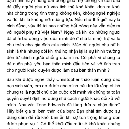
bạo hành hay những bất đồng giữa mẹ chồng và con dâu
đã đẩy người phụ nữ vào tình thế khó khăn: dọn ra khỏi
nhà chồng trong tình trạng không tiền, không nghề nghiệp
và đôi khi là không nơi nương tựa. Nếu như thế giới này là
bình đẳng, vậy thì tại sao những bất công này vẫn diễn ra
với người phụ nữ Việt Nam? Ngay cả khi có những người
đã phải bỏ công việc của mình để ở nhà làm nội trợ và lo
chu toàn cho gia đình của mình. Mặc dù người phụ nữ hi
sinh là thế nhưng đôi khi thứ họ nhận lại là sự khinh thường
đến từ chính người chồng của mình. Có phải vì chúng ta
đã quên phải yêu bản thân mình đầu tiên và vô tình trao
cho người khác quyền được làm đau bản thân mình ?
Sau khi được nghe thầy Christopher thảo luận cùng các
bạn sinh viên, em có được cho mình câu trả lời rằng chính
chúng ta là người chủ của cuộc đời mình và chúng ta toàn
quyền quyết định nó cũng như cách người khác đối xử với
mình. Nhà văn Tene Edwards đã từng đưa ra nhận định:”
Hãy biết giá trị bản thân của bạn: Bạn phải tìm được sự
dũng cảm để rời khỏi bàn ăn khi sự tôn trọng không còn
được phục vụ “. Có thể khởi đầu mới sẽ khó khăn nhưng