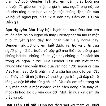
tham dự buổi Gender Talk #6, em cảm thấy buổi nói
chuyện đã giúp em nhận ra giá trị của người phụ nữ, có
cái nhìn tổng quan hơn và nhận diện những định kiến của
xã hội về người phụ nữ từ xưa đến nay. Cảm ơn BTC và
Diễn giả!
Bạn Nguyễn Bảo Huy
bộc bạch như sau: Đầu tiên em
muốn cảm ơn cô Ngọc và thầy Christopher đã tạo ra một
buổi thuyết giảng đầy tính nhân văn và ý nghĩa này.
Gender Talk #6 cho em biết được vai trò và vị trí của
người phụ nữ lúc trước và bây giờ như thế nào thông qua
những bài thơ, những câu truyện hay những cuốn sách lẫn
trong và ngoài nước. Qua Gender Talk em biết thêm
những kho tàng kiến thức của văn học nước ngoài và của
Việt Nam. Sau đó là phần những câu hỏi của các bạn đặt
ra. Thầy cô rất nhiệt tình và thương học trò, giải đáp rất rõ
ràng và cặn kẽ cho từng câu hỏi. Và điều em trân trọng và
quý mến nhất là một khoảnh khắc cảm động của thầy về
một chị học trò cũ vừa qua đời. Một lần nữa xin cảm ơn
thầy và cô.
Bạn Trần Thị Mỹ Trinh
nói rằng sau khi tham dự buổi