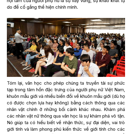
nội tâm của người phụ nữ là sự vẫy vùng, sự khao khát tự
do để cố gắng thể hiện chính mình.
Tóm lại, văn học cho phép chúng ta truyền tải sự phức
tạp trong tâm hồn đặc trưng của người phụ nữ Việt Nam,
khuôn mẫu giới và nhiều biến đổi về khuôn mẫu giới (dù họ
có được chọn lựa hay không) bằng cách thông qua các
nhân vật chính ở những bối cảnh khác nhau. Khám phá
các nhân vật nữ thông qua văn học là sự khám phá vô tận.
Nó giúp ta có hiểu biết về nhận thức, sự đại diện, vai trò
giới tính và làm phong phú kiến thức về giới tính cho các