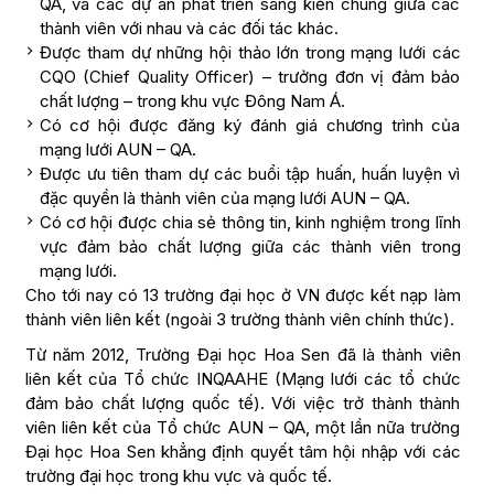
QA, và các dự án phát triển sáng kiến chung giữa các
thành viên với nhau và các đối tác khác.
Được tham dự những hội thảo lớn trong mạng lưới các
CQO (Chief Quality Officer) – trưởng đơn vị đảm bảo
chất lượng – trong khu vực Đông Nam Á.
Có cơ hội được đăng ký đánh giá chương trình của
mạng lưới AUN – QA.
Được ưu tiên tham dự các buổi tập huấn, huấn luyện vì
đặc quyền là thành viên của mạng lưới AUN – QA.
Có cơ hội được chia sẻ thông tin, kinh nghiệm trong lĩnh
vực đảm bảo chất lượng giữa các thành viên trong
mạng lưới.
Cho tới nay có 13 trường đại học ở VN được kết nạp làm
thành viên liên kết (ngoài 3 trường thành viên chính thức).
Từ năm 2012, Trường Đại học Hoa Sen đã là thành viên
liên kết của Tổ chức INQAAHE (Mạng lưới các tổ chức
đảm bảo chất lượng quốc tế). Với việc trở thành thành
viên liên kết của Tổ chức AUN – QA, một lần nữa trường
Đại học Hoa Sen khẳng định quyết tâm hội nhập với các
trường đại học trong khu vực và quốc tế.