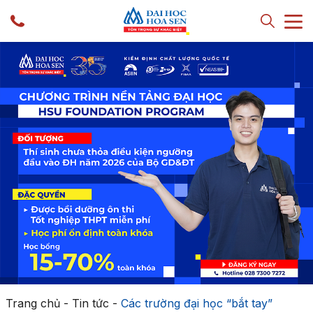
Trang chủ
-
Tin tức
-
Các trường đại học “bắt tay”