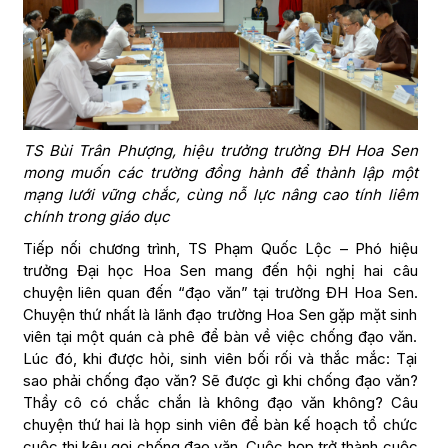
TS Bùi Trân Phượng, hiệu trưởng trường ĐH Hoa Sen
mong muốn các trường đồng hành để thành lập một
mạng lưới vững chắc, cùng nỗ lực nâng cao tính liêm
chính trong giáo dục
Tiếp nối chương trình, TS Phạm Quốc Lộc – Phó hiệu
trưởng Đại học Hoa Sen mang đến hội nghị hai câu
chuyện liên quan đến “đạo văn” tại trường ĐH Hoa Sen.
Chuyện thứ nhất là lãnh đạo trường Hoa Sen gặp mặt sinh
viên tại một quán cà phê để bàn về việc chống đạo văn.
Lúc đó, khi được hỏi, sinh viên bối rối và thắc mắc: Tại
sao phải chống đạo văn? Sẽ được gì khi chống đạo văn?
Thầy cô có chắc chắn là không đạo văn không? Câu
chuyện thứ hai là họp sinh viên để bàn kế hoạch tổ chức
cuộc thi kêu gọi chống đạo văn. Cuộc họp trở thành cuộc