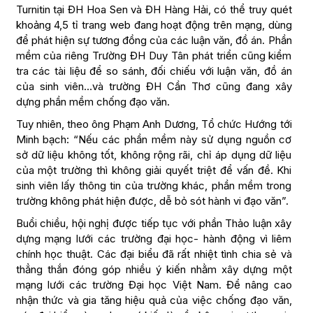
Turnitin tại ĐH Hoa Sen và ĐH Hàng Hải, có thể truy quét
khoảng 4,5 tỉ trang web đang hoạt động trên mạng, dùng
để phát hiện sự tương đồng của các luận văn, đồ án. Phần
mềm của riêng Trường ĐH Duy Tân phát triển cũng kiểm
tra các tài liệu để so sánh, đối chiếu với luận văn, đồ án
của sinh viên…và trường ĐH Cần Thơ cũng đang xây
dựng phần mềm chống đạo văn.
Tuy nhiên, theo ông Phạm Anh Dương, Tổ chức Hướng tới
Minh bạch: “Nếu các phần mềm này sử dụng nguồn cơ
sở dữ liệu không tốt, không rộng rãi, chỉ áp dụng dữ liệu
của một trường thì không giải quyết triệt để vấn đề. Khi
sinh viên lấy thông tin của trường khác, phần mềm trong
trường không phát hiện được, dễ bỏ sót hành vi đạo văn”.
Buổi chiều, hội nghị được tiếp tục với phần Thảo luận xây
dựng mạng lưới các trường đại học- hành động vì liêm
chính học thuật. Các đại biểu đã rất nhiệt tình chia sẻ và
thẳng thắn đóng góp nhiều ý kiến nhằm xây dựng một
mạng lưới các trường Đại học Việt Nam. Để nâng cao
nhận thức và gia tăng hiệu quả của việc chống đạo văn,