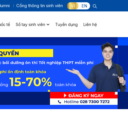
lumni
Cổng thông tin sinh viên
VI
EN
uốc tế
Sổ tay sinh viên
Tuyển dụng
Liên hệ