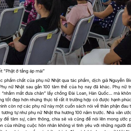
ết “Phật ở tầng áp mái”
các phẩm chất của phụ nữ Nhật qua tác phẩm, dịch giả Nguyễn Bí
Phụ nữ Nhật sau gần 100 tâm thế của họ nay đã khác. Phụ nữ tr
ời “nhắm mắt đưa chân” lấy chồng Đài Loan, Hàn Quốc… mà khôn
ống tốt đẹp hơn nhưng thực tế rất ít trường hợp có được hạnh phú
 mình còn nợ các phụ nữ này một cuốn sách nói về thân phận đau 
tương tự như phụ nữ Nhật tha hương 100 năm trước. Nhà văn ước
y để tâm sự, cảm thông, chia sẻ và cũng để nói lên mong ước 
n của những cuộc hôn nhân không vì tình yêu với những người đ