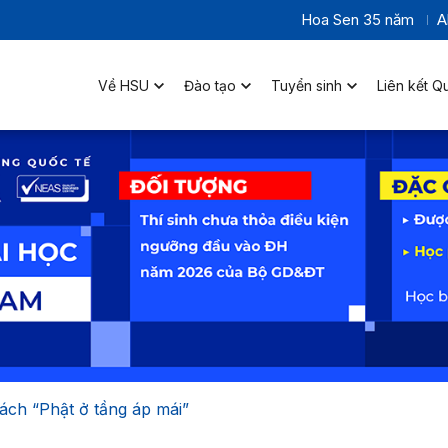
Hoa Sen 35 năm
A
Về HSU
Đào tạo
Tuyển sinh
Liên kết Q
ách “Phật ở tầng áp mái”