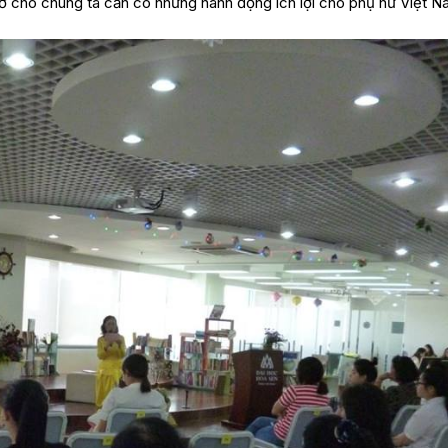
nhở cho chúng ta cần có những hành động ích lợi cho phụ nữ Việt N