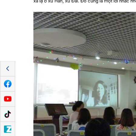
xa lạ ở xứ Hàn, xứ Đài. Đó cũng là một lời nhắc 