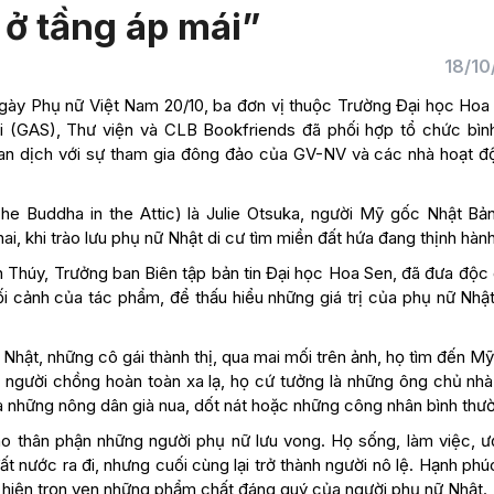
 ở tầng áp mái”
18/10
Ngày Phụ nữ Việt Nam 20/10, ba đơn vị thuộc Trường Đại học Hoa 
i (GAS), Thư viện và CLB Bookfriends đã phối hợp tổ chức bìn
n dịch với sự tham gia đông đảo của GV-NV và các nhà hoạt đ
The Buddha in the Attic) là Julie Otsuka, người Mỹ gốc Nhật Bản
hai, khi trào lưu phụ nữ Nhật di cư tìm miền đất hứa đang thịnh hành
ân Thúy, Trưởng ban Biên tập bản tin Đại học Hoa Sen, đã đưa độc 
ối cảnh của tác phẩm, để thấu hiểu những giá trị của phụ nữ Nhậ
hật, những cô gái thành thị, qua mai mối trên ảnh, họ tìm đến Mỹ
 người chồng hoàn toàn xa lạ, họ cứ tưởng là những ông chủ nhà
à những nông dân già nua, dốt nát hoặc những công nhân bình thư
o thân phận những người phụ nữ lưu vong. Họ sống, làm việc, 
ất nước ra đi, nhưng cuối cùng lại trở thành người nô lệ. Hạnh ph
ể hiện trọn vẹn những phẩm chất đáng quý của người phụ nữ Nhật.