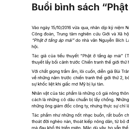
Buổi bình sách “Phật
Vào ngày 15/10/2016 vừa qua, nhân dịp kỷ niệm 
Công đoàn, Trung tâm nghiên cứu Giới và Xã hộ
“Phật ở tầng áp mái”
do nhà văn Nguyễn Bích La
hội.
Tác giả của tiểu thuyết “Phật ở tầng áp mái” (
thuyết lấy bối cảnh trước Chiến tranh thế giới thứ 
Với chất giọng trầm ấm, lôi cuốn, diễn giả Bùi Tr
về những năm trước chiến tranh thế giới thứ 2, b
sự khốc liệt khi giấc mơ Mỹ bị lụi tàn.
Nhân vật của tác phẩm là những cô gái nông thôn N
cách là những cô dâu chuẩn bị lấy chồng. Những
những ông giám đốc công ty, nhưng thực sự chỉ l
Tác phẩm như những nốt nhạc buồn, rất buồn ch
thoát đời nghèo nàn, thoát kiếp nông dân, từ bỏ đ
mà đau khổ thì triền miên. Mặc dù vậy, họ vẫn th