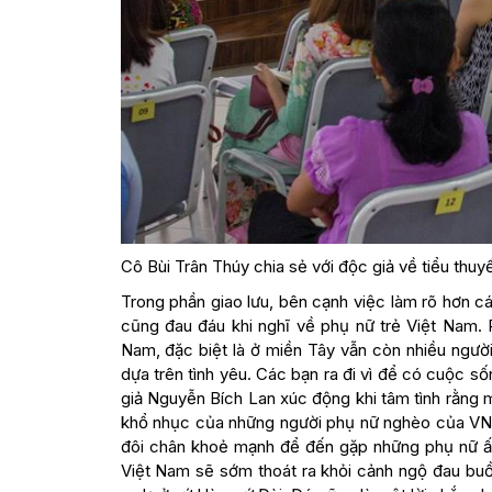
Cô Bùi Trân Thúy chia sẻ với độc giả về tiểu thuy
Trong phần giao lưu, bên cạnh việc làm rõ hơn 
cũng đau đáu khi nghĩ về phụ nữ trẻ Việt Nam. 
Nam, đặc biệt là ở miền Tây vẫn còn nhiều ngư
dựa trên tình yêu. Các bạn ra đi vì để có cuộc s
giả Nguyễn Bích Lan xúc động khi tâm tình rằng
khổ nhục của những người phụ nữ nghèo của VN 
đôi chân khoẻ mạnh để đến gặp những phụ nữ ấ
Việt Nam sẽ sớm thoát ra khỏi cảnh ngộ đau buồ