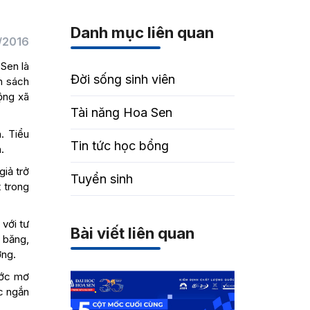
Danh mục liên quan
/2016
Sen là
Đời sống sinh viên
h sách
ộng xã
Tài năng Hoa Sen
. Tiểu
Tin tức học bổng
.
giả trở
Tuyển sinh
t trong
 với tư
Bài viết liên quan
 băng,
ờng.
ước mơ
úc ngắn