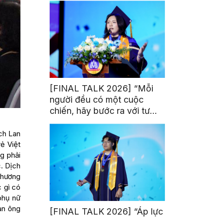
[FINAL TALK 2026] “Mỗi
người đều có một cuộc
chiến, hãy bước ra với tư
thế của người chiến thắng”
ch Lan
ẻ Việt
g phải
c. Dịch
thương
 gì có
phụ nữ
àn ông
[FINAL TALK 2026] “Áp lực