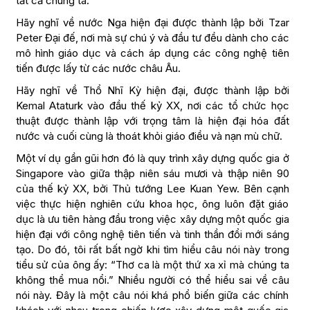
tất cả chúng ta.
Hãy nghĩ về nước Nga hiện đại được thành lập bởi Tzar
Peter Đại đế, nơi mà sự chú ý và đầu tư đều dành cho các
mô hình giáo dục và cách áp dụng các công nghệ tiên
tiến được lấy từ các nước châu Âu.
Hãy nghĩ về Thổ Nhĩ Kỳ hiện đại, được thành lập bởi
Kemal Ataturk vào đầu thế kỷ XX, nơi các tổ chức học
thuật được thành lập với trọng tâm là hiện đại hóa đất
nước và cuối cùng là thoát khỏi giáo điều và nạn mù chữ.
Một ví dụ gần gũi hơn đó là quy trình xây dựng quốc gia ở
Singapore vào giữa thập niên sáu mươi và thập niên 90
của thế kỷ XX, bởi Thủ tướng Lee Kuan Yew. Bên cạnh
việc thực hiện nghiên cứu khoa học, ông luôn đặt giáo
dục là ưu tiên hàng đầu trong việc xây dựng một quốc gia
hiện đại với công nghệ tiên tiến và tinh thần đổi mới sáng
tạo. Do đó, tôi rất bất ngờ khi tìm hiểu câu nói này trong
tiểu sử của ông ấy: “Thơ ca là một thứ xa xỉ mà chúng ta
không thể mua nổi.” Nhiều người có thể hiểu sai về câu
nói này. Đây là một câu nói khá phổ biến giữa các chính