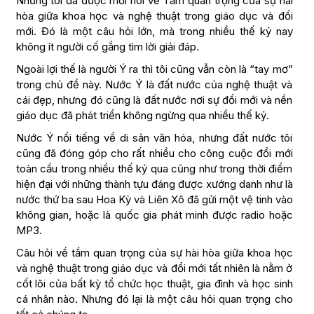
Nhưng tôi đã được mời nói về Tầm quan trọng của sự hài
hòa giữa khoa học và nghệ thuật trong giáo dục và đổi
mới. Đó là một câu hỏi lớn, mà trong nhiều thế kỷ nay
không ít người cố gắng tìm lời giải đáp.
Ngoài lợi thế là người Ý ra thì tôi cũng vẫn còn là “tay mơ”
trong chủ đề này. Nước Ý là đất nước của nghệ thuật và
cái đẹp, nhưng đó cũng là đất nước nơi sự đổi mới và nền
giáo dục đã phát triển không ngừng qua nhiều thế kỷ.
Nước Ý nổi tiếng về di sản văn hóa, nhưng đất nước tôi
cũng đã đóng góp cho rất nhiều cho công cuộc đổi mới
toàn cầu trong nhiều thế kỷ qua cũng như trong thời điểm
hiện đại với những thành tựu đáng được xướng danh như là
nước thứ ba sau Hoa Kỳ và Liên Xô đã gửi một vệ tinh vào
không gian, hoặc là quốc gia phát minh được radio hoặc
MP3.
Câu hỏi về tầm quan trọng của sự hài hòa giữa khoa học
và nghệ thuật trong giáo dục và đổi mới tất nhiên là nằm ở
cốt lõi của bất kỳ tổ chức học thuật, gia đình và học sinh
cá nhân nào. Nhưng đó lại là một câu hỏi quan trọng cho