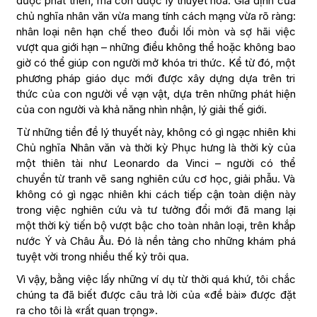
được phát triển, mà còn được lý thuyết hóa. Giả định của
chủ nghĩa nhân văn vừa mang tính cách mạng vừa rõ ràng:
nhân loại nên hạn chế theo đuổi lối mòn và sợ hãi việc
vượt qua giới hạn – những điều không thể hoặc không bao
giờ có thể giúp con người mở khóa tri thức. Kể từ đó, một
phương pháp giáo dục mới được xây dựng dựa trên tri
thức của con người về vạn vật, dựa trên những phát hiện
của con người và khả năng nhìn nhận, lý giải thế giới.
Từ những tiền đề lý thuyết này, không có gì ngạc nhiên khi
Chủ nghĩa Nhân văn và thời kỳ Phục hưng là thời kỳ của
một thiên tài như Leonardo da Vinci – người có thể
chuyển từ tranh vẽ sang nghiên cứu cơ học, giải phẫu. Và
không có gì ngạc nhiên khi cách tiếp cận toàn diện này
trong việc nghiên cứu và tư tưởng đổi mới đã mang lại
một thời kỳ tiến bộ vượt bậc cho toàn nhân loại, trên khắp
nước Ý và Châu Âu. Đó là nền tảng cho những khám phá
tuyệt vời trong nhiều thế kỷ trôi qua.
Vì vậy, bằng việc lấy những ví dụ từ thời quá khứ, tôi chắc
chúng ta đã biết được câu trả lời của «đề bài» được đặt
ra cho tôi là «rất quan trọng».