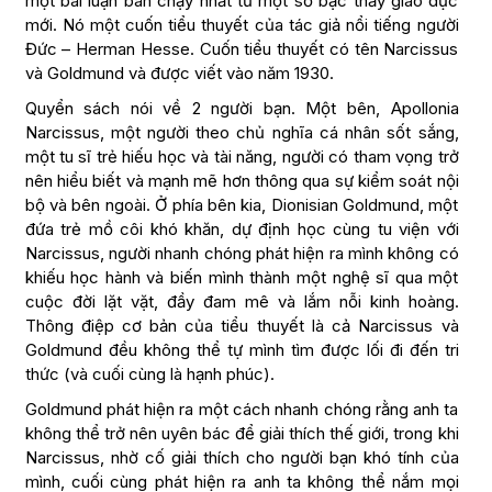
một bài luận bán chạy nhất từ ​​một số bậc thầy giáo dục
mới. Nó một cuốn tiểu thuyết của tác giả nổi tiếng người
Đức – Herman Hesse. Cuốn tiểu thuyết có tên Narcissus
và Goldmund và được viết vào năm 1930.
Quyển sách nói về 2 người bạn. Một bên, Apollonia
Narcissus, một người theo chủ nghĩa cá nhân sốt sắng,
một tu sĩ trẻ hiếu học và tài năng, người có tham vọng trở
nên hiểu biết và mạnh mẽ hơn thông qua sự kiểm soát nội
bộ và bên ngoài. Ở phía bên kia, Dionisian Goldmund, một
đứa trẻ mồ côi khó khăn, dự định học cùng tu viện với
Narcissus, người nhanh chóng phát hiện ra mình không có
khiếu học hành và biến mình thành một nghệ sĩ qua một
cuộc đời lặt vặt, đầy đam mê và lắm nỗi kinh hoàng.
Thông điệp cơ bản của tiểu thuyết là cả Narcissus và
Goldmund đều không thể tự mình tìm được lối đi đến tri
thức (và cuối cùng là hạnh phúc).
Goldmund phát hiện ra một cách nhanh chóng rằng anh ta
không thể trở nên uyên bác để giải thích thế giới, trong khi
Narcissus, nhờ cố giải thích cho người bạn khó tính của
mình, cuối cùng phát hiện ra anh ta không thể nắm mọi