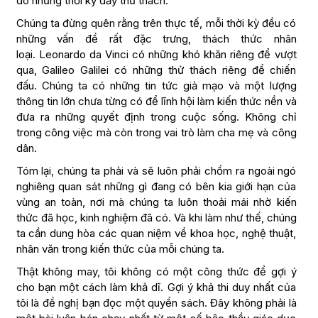
đó những thời kỳ đầy thử thách.
Chúng ta đừng quên rằng trên thực tế, mỗi thời kỳ đều có
những vấn đề rất đặc trưng, thách thức nhân
loại. Leonardo da Vinci có những khó khăn riêng để vượt
qua, Galileo Galilei có những thử thách riêng để chiến
đấu. Chúng ta có những tin tức giả mạo và một lượng
thông tin lớn chưa từng có để lĩnh hội làm kiến thức nền và
đưa ra những quyết định trong cuộc sống. Không chỉ
trong công việc mà còn trong vai trò làm cha mẹ và công
dân.
Tóm lại, chúng ta phải và sẽ luôn phải chồm ra ngoài ngó
nghiêng quan sát những gì đang có bên kia giới hạn của
vùng an toàn, nơi mà chúng ta luôn thoải mái nhờ kiến
thức đã học, kinh nghiệm đã có. Và khi làm như thế, chúng
ta cần dung hòa các quan niệm về khoa học, nghệ thuật,
nhân văn trong kiến thức của mỗi chúng ta.
Thật không may, tôi không có một công thức để gợi ý
cho bạn một cách làm khả dĩ. Gợi ý khả thi duy nhất của
tôi là đề nghị bạn đọc một quyển sách. Đây không phải là