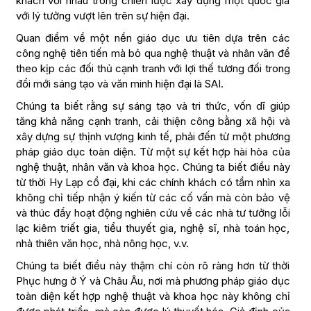
khách với nhau trong chiến lược xây dựng một quốc gia
với lý tưởng vượt lên trên sự hiện đại.
Quan điểm về một nền giáo dục ưu tiên dựa trên các
công nghệ tiên tiến mà bỏ qua nghệ thuật và nhân văn để
theo kịp các đối thủ cạnh tranh với lợi thế tương đối trong
đổi mới sáng tạo và văn minh hiện đại là SAI.
Chúng ta biết rằng sự sáng tạo và tri thức, vốn dĩ giúp
tăng khả năng cạnh tranh, cải thiện công bằng xã hội và
xây dựng sự thịnh vượng kinh tế, phải đến từ một phương
pháp giáo dục toàn diện. Từ một sự kết hợp hài hòa của
nghệ thuật, nhân văn và khoa học. Chúng ta biết điều này
từ thời Hy Lạp cổ đại, khi các chính khách có tầm nhìn xa
không chỉ tiếp nhận ý kiến từ các cố vấn mà còn bảo vệ
và thúc đẩy hoạt động nghiên cứu về các nhà tư tưởng lỗi
lạc kiêm triết gia, tiểu thuyết gia, nghệ sĩ, nhà toán học,
nhà thiên văn học, nhà nông học, v.v.
Chúng ta biết điều này thậm chí còn rõ ràng hơn từ thời
Phục hưng ở Ý và Châu Âu, nơi mà phương pháp giáo dục
toàn diện kết hợp nghệ thuật và khoa học này không chỉ