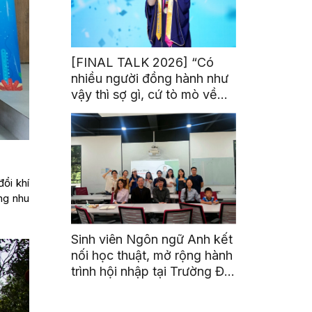
[FINAL TALK 2026] “Có
nhiều người đồng hành như
vậy thì sợ gì, cứ tò mò về
thế giới thôi”
ổi khí
ứng nhu
Sinh viên Ngôn ngữ Anh kết
nối học thuật, mở rộng hành
trình hội nhập tại Trường Đại
học Quốc gia Malaysia