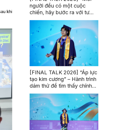
người đều có một cuộc
sau khi
chiến, hãy bước ra với tư
thế của người chiến thắng”
[FINAL TALK 2026] “Áp lực
tạo kim cương” – Hành trình
dám thử để tìm thấy chính
mình