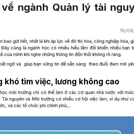
 về ngành Quản lý tài ngu
18/08
n bao giờ hết, nhất là khi áp lực về đô thị hóa, công nghiệp hóa, g
 Đây cũng là ngành học có nhiều hiểu lầm đối khiến nhiều bạn t
 của mình khi nghe những thông tin đồn thổi không rõ ràng.
n bất ngờ và giúp bạn vững tin để sẵn sàng theo đuổi đam mê yêu
g khó tìm việc, lương không cao
 học môi trường chỉ có thể làm ở các cơ quan nhà nước với mức
ý Tài nguyên và Môi trường có nhiều cơ hội việc làm, ví dụ như 
ớc, và các tổ chức phi chính phủ,..