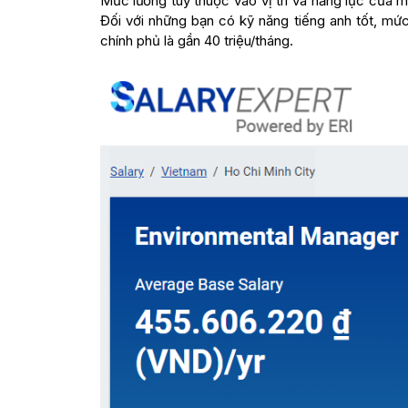
Mức lương tùy thuộc vào vị trí và năng lực của m
Đối với những bạn có kỹ năng tiếng anh tốt, mứ
chính phủ là gần 40 triệu/tháng.