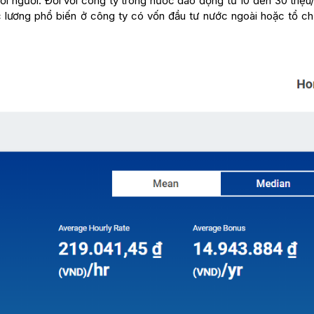
ỗi người. Đối với công ty trong nước dao động từ 10 đến 30 triệu
c lương phổ biến ở công ty có vốn đầu tư nước ngoài hoặc tổ ch