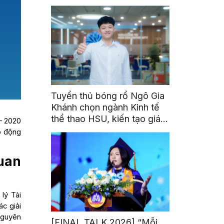
triển toàn cầu cho sinh viên
Tuyển thủ bóng rổ Ngô Gia
Khánh chọn ngành Kinh tế
thể thao HSU, kiến tạo giá
– 2020
trị từ đam mê thể thao
o động
quan
lý Tài
c giải
 nguyên
[FINAL TALK 2026] “Mỗi