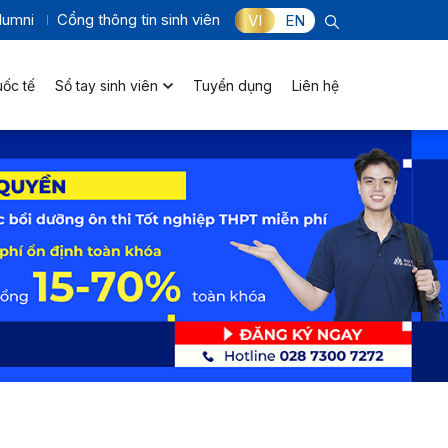
lumni
Cổng thông tin sinh viên
VI
EN
uốc tế
Sổ tay sinh viên
Tuyển dụng
Liên hệ