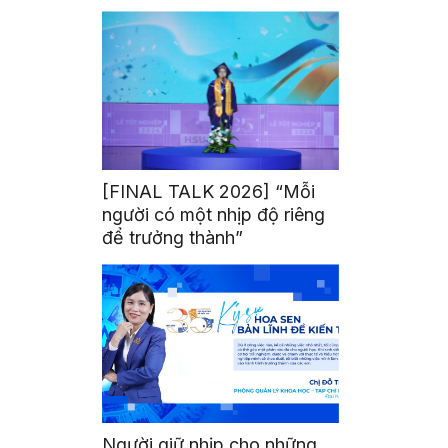
mình
[FINAL TALK 2026] “Mỗi
người có một nhịp độ riêng
để trưởng thành”
Người giữ nhịp cho những