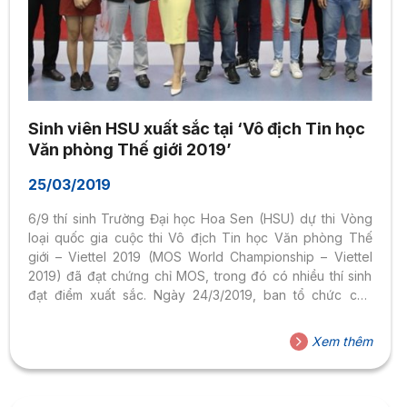
Sinh viên HSU xuất sắc tại ‘Vô địch Tin học
Văn phòng Thế giới 2019’
25/03/2019
6/9 thí sinh Trường Đại học Hoa Sen (HSU) dự thi Vòng
loại quốc gia cuộc thi Vô địch Tin học Văn phòng Thế
giới – Viettel 2019 (MOS World Championship – Viettel
2019) đã đạt chứng chỉ MOS, trong đó có nhiều thí sinh
đạt điểm xuất sắc. Ngày 24/3/2019, ban tổ chức cấp
Quốc gia (gồm TW Đoàn TNCS Hồ Chí Minh và Tổ chức
Giáo dục IIG Việt Nam – Đại diện Quốc gia của Tập đoàn
Xem thêm
Khảo thí tin học hàng đầu thế giới Certiport, Hoa Kỳ) đã tổ
chức Lễ Khai mạc và Vòng loại...