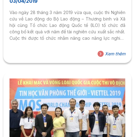
03/04/2019
Vào ngày 28 tháng 3 năm 2019 vừa qua, cuộc thi Nghiên
cứu về Lao động do Bộ Lao động – Thương binh và Xã
hội cùng Tổ chức Lao động Quốc tế (ILO) tổ chức đã
công bố kết quả với năm đề tài nghiên cứu xuất sắc nhất.
Cuộc thi được tổ chức nhằm nâng cao năng lực nghiên
cứu khoa học về lao động, đặc biệt là trong lĩnh vực quan
hệ lao động ở Việt Nam. Cuộc thi Nghiên cứu về Lao động
Xem thêm
là một hoạt động thuộc dự án Khung khổ Quan hệ Lao
động mới...