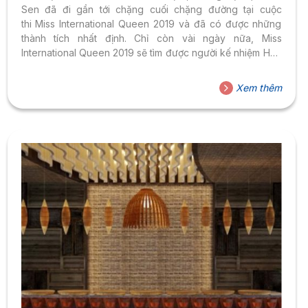
Sen đã đi gần tới chặng cuối chặng đường tại cuộc
thi Miss International Queen 2019 và đã có được những
thành tích nhất định. Chỉ còn vài ngày nữa, Miss
International Queen 2019 sẽ tìm được người kế nhiệm Hoa
hậu chuyển giới Hương Giang trở thành nữ thần của cộng
đồng LGBT. Đỗ Nhật Hà – sinh viên trường Đại học Hoa
Xem thêm
Sen, đại diện cho nhan sắc Việt Nam mang lại nhiều kỳ
vọng cho khán giả và có thể, một chiến thắng
“Back2Back” sẽ...