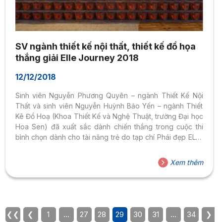
SV ngành thiết kế nội thất, thiết kế đồ họa
thắng giải Elle Journey 2018
12/12/2018
Sinh viên Nguyễn Phương Quyên – ngành Thiết Kế Nội
Thất và sinh viên Nguyễn Huỳnh Bảo Yến – ngành Thiết
Kê Đồ Hoạ (Khoa Thiết Kế và Nghệ Thuật, trường Đại học
Hoa Sen) đã xuất sắc dành chiến thắng trong cuộc thi
bình chọn dành cho tài năng trẻ do tạp chí Phái đẹp ELLE
tổ chức. Trong khuôn khổ ELLE Fashion Journey 2018,
tạp chí Phái đẹp ELLE đã phối hợp cùng trường đại học
Xem thêm
Đại Học Hoa Sen, Đại Học Kiến Trúc TPHCM, Đại Học
Tôn Đức Thắng, Đại Học Quốc tế Hồng Bàng, Đại Học
Kiến...
❮❮
❮
1
…
27
28
29
30
31
…
34
❯