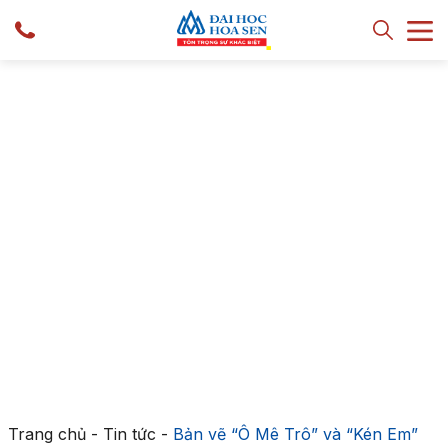
Trang chủ
-
Tin tức
-
Bản vẽ “Ô Mê Trô” và “Kén Em”