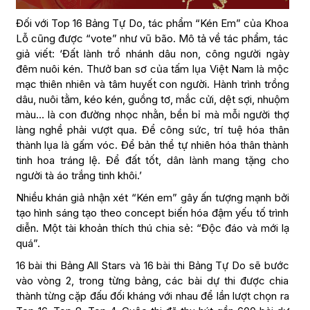
Đối với Top 16 Bảng Tự Do, tác phẩm “Kén Em” của Khoa
Lỗ cũng được “vote” như vũ bão. Mô tả về tác phẩm, tác
giả viết: ‘Đất lành trổ nhánh dâu non, công người ngày
đêm nuôi kén. Thưở ban sơ của tấm lụa Việt Nam là mộc
mạc thiên nhiên và tâm huyết con người. Hành trình trồng
dâu, nuôi tằm, kéo kén, guồng tơ, mắc cửi, dệt sợi, nhuộm
màu… là con đường nhọc nhằn, bền bỉ mà mỗi người thợ
làng nghề phải vượt qua. Để công sức, trí tuệ hóa thân
thành lụa là gấm vóc. Để bản thể tự nhiên hóa thân thành
tinh hoa tráng lệ. Để đất tốt, dân lành mang tặng cho
người tà áo trắng tinh khôi.’
Nhiều khán giả nhận xét “Kén em” gây ấn tượng mạnh bởi
tạo hình sáng tạo theo concept biến hóa đậm yếu tố trình
diễn. Một tài khoản thích thú chia sẻ: “Độc đáo và mới lạ
quá”.
16 bài thi Bảng All Stars và 16 bài thi Bảng Tự Do sẽ bước
vào vòng 2, trong từng bảng, các bài dự thi được chia
thành từng cặp đấu đối kháng với nhau để lần lượt chọn ra