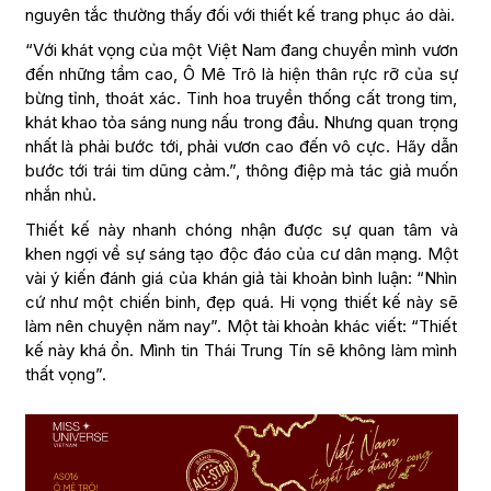
nguyên tắc thường thấy đối với thiết kế trang phục áo dài.
“Với khát vọng của một Việt Nam đang chuyển mình vươn
đến những tầm cao, Ô Mê Trô là hiện thân rực rỡ của sự
bừng tỉnh, thoát xác. Tinh hoa truyền thống cất trong tim,
khát khao tỏa sáng nung nấu trong đầu. Nhưng quan trọng
nhất là phải bước tới, phải vươn cao đến vô cực. Hãy dẫn
bước tới trái tim dũng cảm.”, thông điệp mà tác giả muốn
nhắn nhủ.
Thiết kế này nhanh chóng nhận được sự quan tâm và
khen ngợi về sự sáng tạo độc đáo của cư dân mạng. Một
vài ý kiến đánh giá của khán giả tài khoản bình luận: “Nhìn
cứ như một chiến binh, đẹp quá. Hi vọng thiết kế này sẽ
làm nên chuyện năm nay”. Một tài khoản khác viết: “Thiết
kế này khá ổn. Mình tin Thái Trung Tín sẽ không làm mình
thất vọng”.