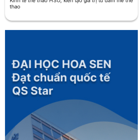
Kinh tế thể thao HSU, kiến tạo giá trị từ đam mê thể
thao