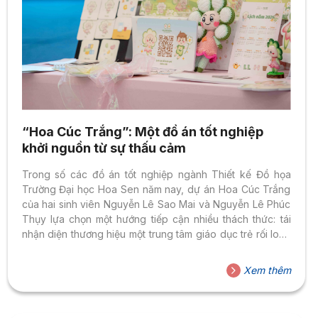
“Hoa Cúc Trắng”: Một đồ án tốt nghiệp
khởi nguồn từ sự thấu cảm
Trong số các đồ án tốt nghiệp ngành Thiết kế Đồ họa
Trường Đại học Hoa Sen năm nay, dự án Hoa Cúc Trắng
của hai sinh viên Nguyễn Lê Sao Mai và Nguyễn Lê Phúc
Thụy lựa chọn một hướng tiếp cận nhiều thách thức: tái
nhận diện thương hiệu một trung tâm giáo dục trẻ rối loạn
phổ tự kỷ. Không dừng lại ở bài toán thẩm mỹ, đồ án đặt
người làm thiết kế vào vai trò của người quan sát, lắng
Xem thêm
nghe và đồng hành. Với nhóm đối tượng đặc biệt, đòi hỏi
người thiết kế...