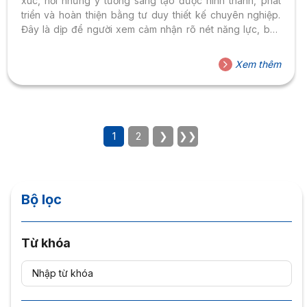
xúc, nơi những ý tưởng sáng tạo được hình thành, phát
triển và hoàn thiện bằng tư duy thiết kế chuyên nghiệp.
Đây là dịp để người xem cảm nhận rõ nét năng lực, bản
lĩnh nghề nghiệp và dấu ấn cá nhân của sinh viên ngành
Thiết kế Đồ họa và Nghệ thuật số. Vừa qua, Khoa Thiết kế
Xem thêm
– Nghệ thuật HSU đã tổ chức Bảo vệ Đồ án Tốt nghiệp và
Triển lãm...
1
2
❯
❯❯
Bộ lọc
Từ khóa