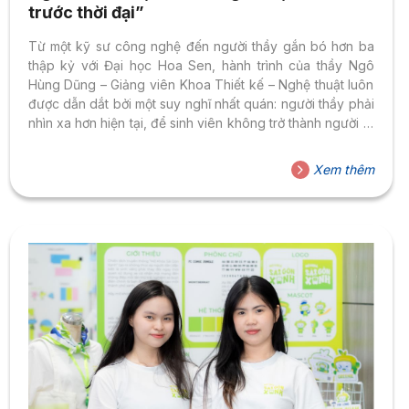
trước thời đại”
Từ một kỹ sư công nghệ đến người thầy gắn bó hơn ba
thập kỷ với Đại học Hoa Sen, hành trình của thầy Ngô
Hùng Dũng – Giảng viên Khoa Thiết kế – Nghệ thuật luôn
được dẫn dắt bởi một suy nghĩ nhất quán: người thầy phải
nhìn xa hơn hiện tại, để sinh viên không trở thành người đi
sau khi bước vào nghề. Năm 2026, Đại học Hoa Sen kỷ
niệm cột mốc 35 năm, cũng là tròn 35 năm thầy Ngô Hùng
Xem thêm
Dũng đồng hành cùng Nhà trường. Một hành trình đủ dài
để chứng...