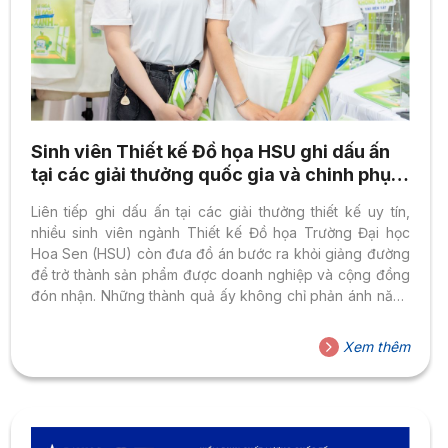
Sinh viên Thiết kế Đồ họa HSU ghi dấu ấn
tại các giải thưởng quốc gia và chinh phục
doanh nghiệp bằng năng lực sáng tạo
Liên tiếp ghi dấu ấn tại các giải thưởng thiết kế uy tín,
nhiều sinh viên ngành Thiết kế Đồ họa Trường Đại học
Hoa Sen (HSU) còn đưa đồ án bước ra khỏi giảng đường
để trở thành sản phẩm được doanh nghiệp và cộng đồng
đón nhận. Những thành quả ấy không chỉ phản ánh năng
lực của người học mà còn khẳng định hiệu quả của mô
hình đào tạo gắn với thực tiễn, nơi sinh viên được học
Xem thêm
bằng dự án, sáng tạo cùng doanh nghiệp và từng bước
xây dựng năng lực nghề nghiệp ngay...