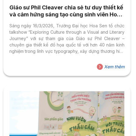
Giáo sư Phil Cleaver chia sẻ tư duy thiết kế
và cảm hứng sáng tạo cùng sinh viên Hoa
Sen
Sáng ngày 16/3/2026, Trường Đại học Hoa Sen tổ chức
talkshow “Exploring Culture through a Visual and Literary
Journey” với sự tham gia của Giáo sư Phil Cleaver –
chuyên gia thiết kế đồ họa quốc tế với hơn 40 năm kinh
nghiệm trong lĩnh vực typography, xây dựng thương hiệu
và thiết kế xuất bản. Sự kiện thu hút đông đảo sinh viên
và giảng viên quan tâm đến thiết kế, sáng tạo và truyền
Xem thêm
thông thị giác. Với sự dẫn dắt của ThS Ngô Anh Chi –
giảng viên Viện Anh ngữ và Hội nhập quốc tế, toàn...