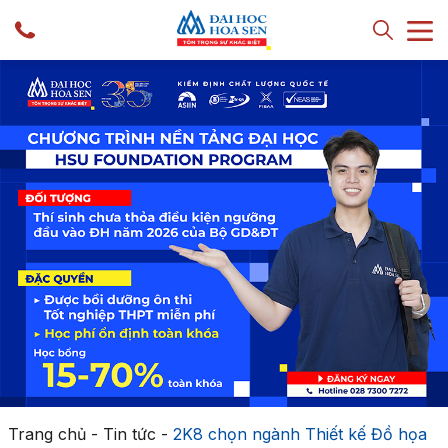
Trang chủ
-
Tin tức
-
2K8 chọn ngành Thiết kế Đồ họa