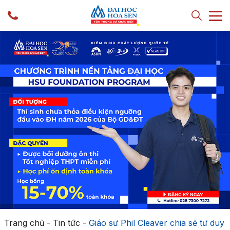
Trang chủ
-
Tin tức
-
Giáo sư Phil Cleaver chia sẻ tư duy