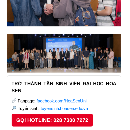
TRỞ THÀNH TÂN SINH VIÊN ĐẠI HỌC HOA
SEN
Fanpage:
facebook.com/HoaSenUni
Tuyển sinh:
tuyensinh.hoasen.edu.vn
GỌI HOTLINE: 028 7300 7272