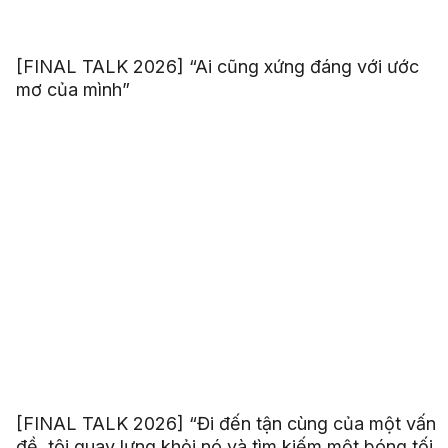
[FINAL TALK 2026] “Ai cũng xứng đáng với ước
mơ của mình”
[FINAL TALK 2026] “Đi đến tận cùng của một vấn
đề, tôi quay lưng khỏi nó và tìm kiếm một bóng tối