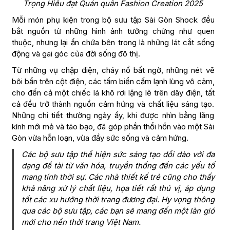
Trọng Hiếu đạt Quán quân Fashion Creation 2025
Mỗi món phụ kiện trong bộ sưu tập Sài Gòn Shock đều
bắt nguồn từ những hình ảnh tưởng chừng như quen
thuộc, nhưng lại ẩn chứa bên trong là những lát cắt sống
động và gai góc của đời sống đô thị.
Từ những vụ chập điện, cháy nổ bất ngờ, những nét vẽ
bôi bẩn trên cột điện, các tấm biển cấm lạnh lùng vô cảm,
cho đến cả một chiếc lá khô rơi lặng lẽ trên dây điện, tất
cả đều trở thành nguồn cảm hứng và chất liệu sáng tạo.
Những chi tiết thường ngày ấy, khi được nhìn bằng lăng
kính mới mẻ và táo bạo, đã góp phần thổi hồn vào một Sài
Gòn vừa hỗn loạn, vừa đầy sức sống và cảm hứng.
Các bộ sưu tập thể hiện sức sáng tạo dồi dào với đa
dạng đề tài từ văn hóa, truyền thống đến các yếu tố
mang tính thời sự. Các nhà thiết kế trẻ cũng cho thấy
khả năng xử lý chất liệu, họa tiết rất thú vị, áp dụng
tốt các xu hướng thời trang đương đại. Hy vọng thông
qua các bộ sưu tập, các bạn sẽ mang đến một làn gió
mới cho nền thời trang Việt Nam.