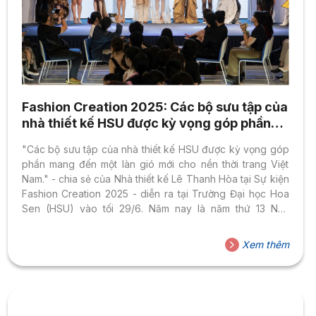
Fashion Creation 2025: Các bộ sưu tập của
nhà thiết kế HSU được kỳ vọng góp phần
mang đến một làn gió mới cho nền thời
"Các bộ sưu tập của nhà thiết kế HSU được kỳ vọng góp
trang Việt Nam
phần mang đến một làn gió mới cho nền thời trang Việt
Nam." - chia sẻ của Nhà thiết kế Lê Thanh Hòa tại Sự kiện
Fashion Creation 2025 - diễn ra tại Trường Đại học Hoa
Sen (HSU) vào tối 29/6. Năm nay là năm thứ 13 Nhà
trường tổ chức show diễn thời trang cho 17 sinh viên hoàn
thành đồ án tốt nghiệp ngành Thiết kế thời trang.
Xem thêm