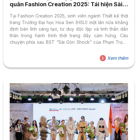
quân Fashion Creation 2025: Tái hiện Sài
Gòn qua BST thời trang mới mẻ và táo bạo
Tại Fashion Creation 2025, sinh viên ngành Thiết kế thời
trang Trường Đại học Hoa Sen (HSU) một lần nữa khẳng
định bản lĩnh sáng tạo, tư duy độc lập và tinh thần dấn
thân trong hành trình thời trang đầy cảm hứng. Câu
chuyện phía sau BST “Sài Gòn Shock” của Phạm Trọng
Hiếu (Jennifer Phạm) là một minh chứng tiêu biểu cho sự
kết hợp giữa giáo dục khai phóng, thực học – thực làm và
Xem thêm
tinh thần đổi mới sáng tạo mà HSU luôn theo đuổi trong
đào tạo ngành Thiết kế thời trang.