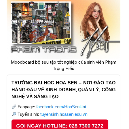
Moodboard bộ sưu tập tốt nghiệp của sinh viên Phạm
Trọng Hiếu
TRƯỜNG ĐẠI HỌC HOA SEN – NƠI ĐÀO TẠO
HÀNG ĐẦU VỀ KINH DOANH, QUẢN LÝ, CÔNG
NGHỆ VÀ SÁNG TẠO
Fanpage:
facebook.com/HoaSenUni
Tuyển sinh:
tuyensinh.hoasen.edu.vn
GỌI NGAY HOTLINE: 028 7300 7272