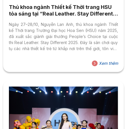
Thủ khoa ngành Thiết kế Thời trang HSU
tỏa sáng tại “Real Leather. Stay Different
2025”
Ngày 27–28/10, Nguyễn Lan Anh, thủ khoa ngành Thiết
kế Thời trang Trường Đại học Hoa Sen (HSU) năm 2025,
đã xuất sắc giành giải thưởng People’s Choice tại cuộc
thi Real Leather. Stay Different 2025. Đây là sân chơi quy
tụ các nhà thiết kế trẻ từ khắp nơi trên thế giới, tôn vinh
tính bền vững, sáng tạo và vẻ đẹp tự nhiên của chất liệu
da thật trong thời trang hiện đại. Chinh phục khán giả
Xem thêm
quốc tế với dự án “HORN-TO-HOPE” Real Leather. Stay
Different 2025 là cuộc thi uy tín do Leather & Hide
Council...