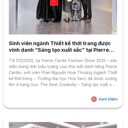
Sinh viên ngành Thiết kế thời trang được
vinh danh “Sáng tạo xuất sắc” tại Pierre
Cardin Fashion Show 2025
Tối 1/12/2025, tại Pierre Cardin Fashion Show 2025 – sàn
diễn mang tính biểu tượng của nhà mốt danh tiếng Pierre
Cardin, sinh viên Phan Nguyễn Hoài Thương (ngành Thiết
kế thời trang – Trường Đại học Hoa Sen) đã được xướng
tên ở hạng mục The Best Creativity – Sáng tạo xuất sắc.
Thành tích này đánh dấu bước tiến quan trọng của sinh
viên HSU trên bản đồ thời trang quốc tế, đồng thời khẳng
Xem thêm
định chất lượng đào tạo thực tiễn – sáng tạo của ngành
Thiết kế thời trang HSU. Giải thưởng được công nhận bởi...