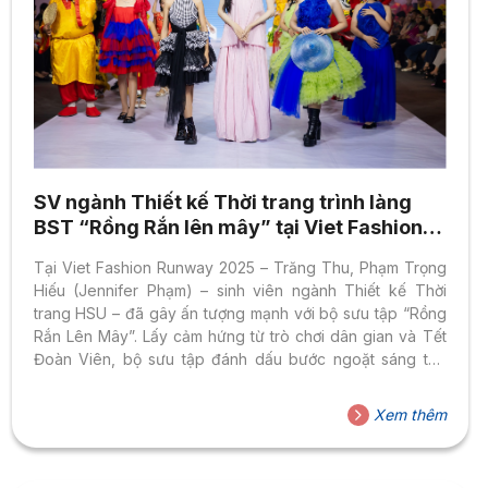
SV ngành Thiết kế Thời trang trình làng
BST “Rồng Rắn lên mây” tại Viet Fashion
Runway 2025
Tại Viet Fashion Runway 2025 – Trăng Thu, Phạm Trọng
Hiếu (Jennifer Phạm) – sinh viên ngành Thiết kế Thời
trang HSU – đã gây ấn tượng mạnh với bộ sưu tập “Rồng
Rắn Lên Mây”. Lấy cảm hứng từ trò chơi dân gian và Tết
Đoàn Viên, bộ sưu tập đánh dấu bước ngoặt sáng tạo
của Quán quân Fashion Creation 2025, khẳng định tài
năng trẻ của HSU trong làng thời trang Việt. Hành trình
Xem thêm
sáng tạo từ cảm xúc và chất liệu văn hóa Đây cũng là lần
đầu tiên Trọng Hiếu thử sức với thời trang...