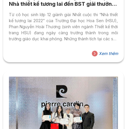
Nhà thiết kế tương lai đến BST giải thưởng
tại các sân chơi quốc tế
Từ cô học sinh lớp 12 giành giải Nhất cuộc thi “Nhà thiết
kế tương lai 2022” của Trường Đại học Hoa Sen (HSU),
Phan Nguyễn Hoài Thương (sinh viên ngành Thiết kế thời
trang HSU) đang ngày càng trưởng thành trong môi
trường giáo dục khai phóng. Những thành tích tại các sân
chơi quốc tế là minh chứng rõ nét cho bản lĩnh của một
nhà thiết kế trẻ bền bỉ, giàu nội lực và đầy khát vọng.
Xem thêm
Cuộc thi “Nhà thiết kế tương lai 2022” là bước chạy đà
quan trọng Từ năm 14 tuổi, những video...