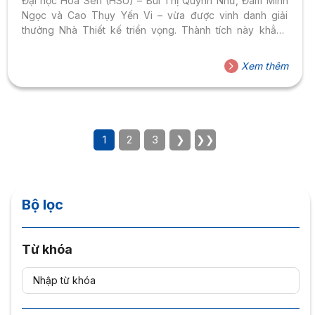
Đại học Hoa Sen (HSU) – Bùi Thị Quỳnh Như, Đàm Minh
Ngọc và Cao Thụy Yến Vi – vừa được vinh danh giải
thưởng Nhà Thiết kế triển vọng. Thành tích này khẳng
định sức sáng tạo, bản lĩnh và tâm huyết của thế hệ nhà
thiết kế trẻ HSU trên một sân chơi thời trang uy tín, gắn liền
Xem thêm
thông điệp xanh và tình yêu biển cả. Sinh viên HSU tỏa
sáng trên sàn diễn “Thanh...
1
2
3
❯
❯❯
Bộ lọc
Từ khóa