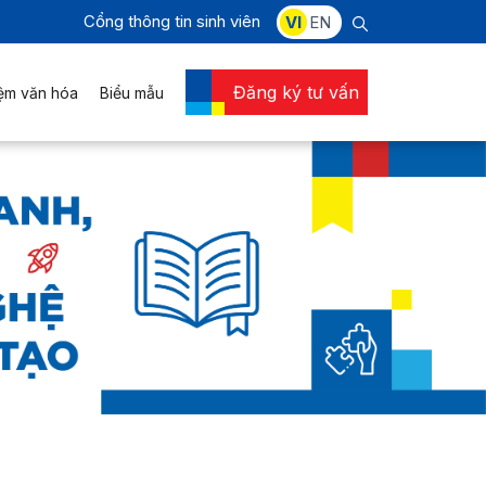
Cổng thông tin sinh viên
VI
EN
Đăng ký tư vấn
iệm văn hóa
Biểu mẫu