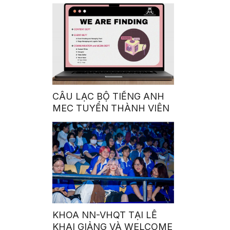
GIÀNH QUÁN QUÂN
CUỘC THI GIỌNG NÓI
TRUYỀN CẢM HỨNG:
“OUR VOICE – OUR
CHOICE 2023”
CÂU LẠC BỘ TIẾNG ANH
MEC TUYỂN THÀNH VIÊN
KHOA NN-VHQT TẠI LỄ
KHAI GIẢNG VÀ WELCOME