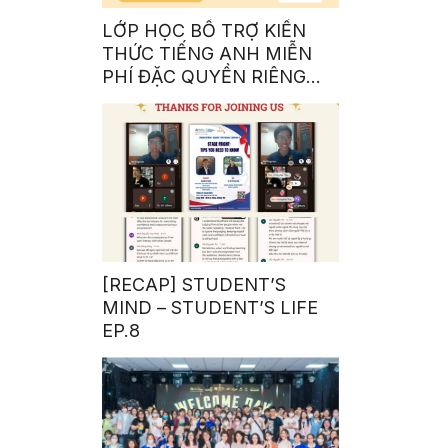
LỚP HỌC BỔ TRỢ KIẾN
THỨC TIẾNG ANH MIỄN
PHÍ ĐẶC QUYỀN RIÊNG
CHO SINH VIÊN NHÀ SEN
[RECAP] STUDENT’S
MIND – STUDENT’S LIFE
EP.8