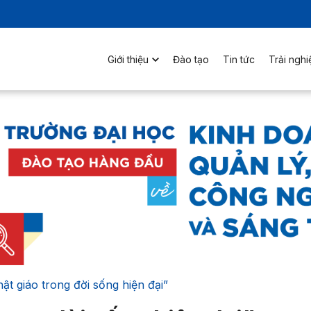
Giới thiệu
Đào tạo
Tin tức
Trải ngh
ật giáo trong đời sống hiện đại”