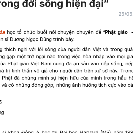
rong đời sống hiện đại”
25/05
óa
học tổ chức buổi nói chuyện chuyên đề “
Phật giáo ​
iến sĩ Dương Ngọc Dũng trình bày.
thích nghi với lối sông của người dân Việt và trong quá
ng gặp một trở ngại nào trong việc hòa nhập vào mọi gia
của Phật giáo Việt Nam cũng đã ăn sâu vào nếp sống, nế
á trị tinh thần vô giá cho người dân trên xứ sở này. Tron
ạo Phật đã chứng minh sự hiện hữu của mình trong hầu h
ội… và có những đóng góp, những ảnh hưởng tích cực vào c
5
ng
 sĩ khoa Đông Á học tại Đại học Harvard (Mỹ) năm 1995