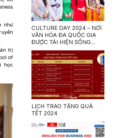
siness
n như
CULTURE DAY 2024 – NƠI
ruyền
VĂN HÓA ĐA QUỐC GIA
ĐƯỢC TÁI HIỆN SỐNG
ĐỘNG BỞI SINH VIÊN HSU
n trị
ool of
i học
LỊCH TRAO TẶNG QUÀ
TẾT 2024