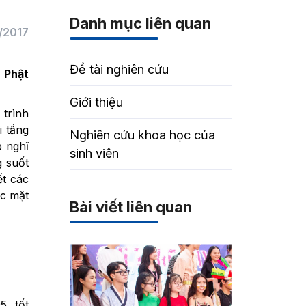
Danh mục liên quan
/2017
Đề tài nghiên cứu
- Phật
Giới thiệu
 trình
i tầng
Nghiên cứu khoa học của
p nghĩ
sinh viên
g suốt
ết các
ác mặt
Bài viết liên quan
, tốt