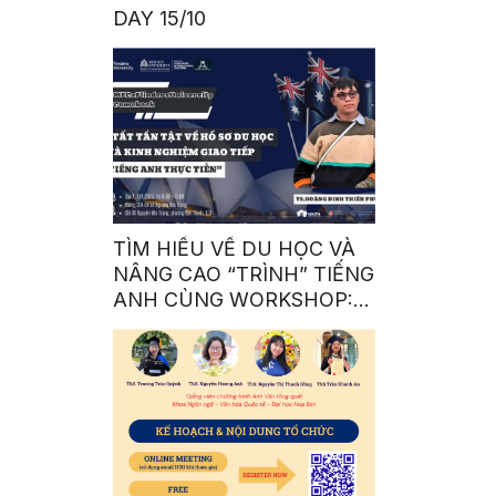
DAY 15/10
TÌM HIỂU VỀ DU HỌC VÀ
NÂNG CAO “TRÌNH” TIẾNG
ANH CÙNG WORKSHOP: A
COMPLETE GUIDE TO BE
AN INTERNATIONAL
STUDENT 101