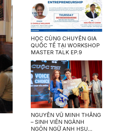
HỌC CÙNG CHUYÊN GIA
QUỐC TẾ TẠI WORKSHOP
MASTER TALK EP.9
NGUYỄN VŨ MINH THẮNG
– SINH VIÊN NGÀNH
NGÔN NGỮ ANH HSU