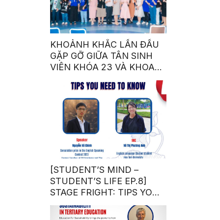
KHOẢNH KHẮC LẦN ĐẦU
GẶP GỠ GIỮA TÂN SINH
VIÊN KHÓA 23 VÀ KHOA
NGÔN NGỮ – VĂN HÓA
QUỐC TẾ NHÀ SEN
[STUDENT’S MIND –
STUDENT’S LIFE EP.8]
STAGE FRIGHT: TIPS YOU
NEED TO KNOW