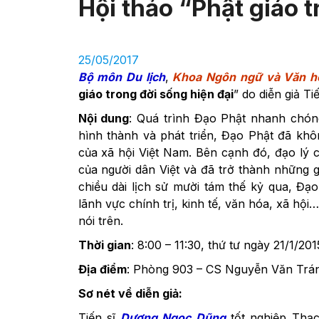
Hội thảo “Phật giáo t
25/05/2017
Bộ môn Du lịch
,
Khoa Ngôn ngữ và Văn h
giáo trong đời sống hiện đại
” do diễn giả T
Nội dung
: Quá trình Đạo Phật nhanh chóng 
hình thành và phát triển, Đạo Phật đã khô
của xã hội Việt Nam. Bên cạnh đó, đạo lý 
của người dân Việt và đã trở thành những gi
chiều dài lịch sử mười tám thế kỷ qua, Đ
lãnh vực chính trị, kinh tế, văn hóa, xã h
nói trên.
Thời gian
: 8:00 – 11:30, thứ tư ngày 21/1/201
Địa điểm
: Phòng 903 – CS Nguyễn Văn Trá
Sơ nét về diễn giả:
Tiến sĩ
Dương Ngọc Dũng
tốt nghiệp Thạc