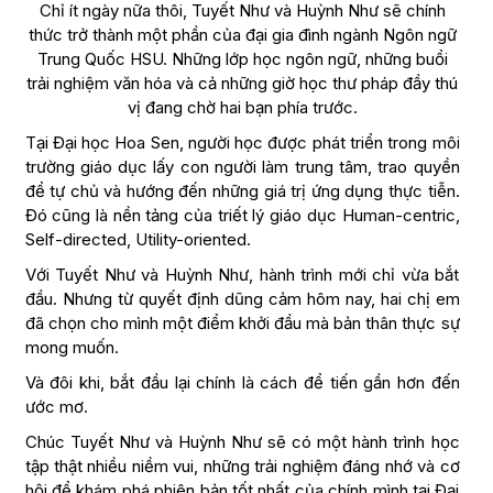
Chỉ ít ngày nữa thôi, Tuyết Như và Huỳnh Như sẽ chính
thức trở thành một phần của đại gia đình ngành Ngôn ngữ
Trung Quốc HSU. Những lớp học ngôn ngữ, những buổi
trải nghiệm văn hóa và cả những giờ học thư pháp đầy thú
vị đang chờ hai bạn phía trước.
Tại Đại học Hoa Sen, người học được phát triển trong môi
trường giáo dục lấy con người làm trung tâm, trao quyền
để tự chủ và hướng đến những giá trị ứng dụng thực tiễn.
Đó cũng là nền tảng của triết lý giáo dục Human-centric,
Self-directed, Utility-oriented.
Với Tuyết Như và Huỳnh Như, hành trình mới chỉ vừa bắt
đầu. Nhưng từ quyết định dũng cảm hôm nay, hai chị em
đã chọn cho mình một điểm khởi đầu mà bản thân thực sự
mong muốn.
Và đôi khi, bắt đầu lại chính là cách để tiến gần hơn đến
ước mơ.
Chúc Tuyết Như và Huỳnh Như sẽ có một hành trình học
tập thật nhiều niềm vui, những trải nghiệm đáng nhớ và cơ
hội để khám phá phiên bản tốt nhất của chính mình tại Đại