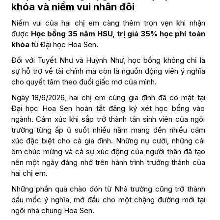
khóa và niềm vui nhân đôi
Niềm vui của hai chị em càng thêm trọn vẹn khi nhận
được
Học bổng 35 năm HSU, trị giá 35% học phí toàn
khóa
từ Đại học Hoa Sen.
Đối với Tuyết Như và Huỳnh Như, học bổng không chỉ là
sự hỗ trợ về tài chính mà còn là nguồn động viên ý nghĩa
cho quyết tâm theo đuổi giấc mơ của mình.
Ngày 18/6/2026, hai chị em cùng gia đình đã có mặt tại
Đại học Hoa Sen hoàn tất đăng ký xét học bổng vào
ngành. Cảm xúc khi sắp trở thành tân sinh viên của ngôi
trường từng ấp ủ suốt nhiều năm mang đến nhiều cảm
xúc đặc biệt cho cả gia đình. Những nụ cười, những cái
ôm chúc mừng và cả sự xúc động của người thân đã tạo
nên một ngày đáng nhớ trên hành trình trưởng thành của
hai chị em.
Những phần quà chào đón từ Nhà trường cũng trở thành
dấu mốc ý nghĩa, mở đầu cho một chặng đường mới tại
ngôi nhà chung Hoa Sen.