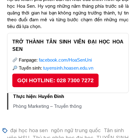
học Hoa Sen. Hy vọng những năm tháng phía trước sẽ là
quãng thời gian hai bạn không ngừng trưởng thành, tự tin
theo đuổi đam mê và từng bước chạm đến những mục
tiêu đã lựa chọn.
TRỞ THÀNH TÂN SINH VIÊN ĐẠI HỌC HOA
SEN
Fanpage:
facebook.com/HoaSenUni
Tuyển sinh:
tuyensinh.hoasen.edu.vn
GỌI HOTLINE: 028 7300 7272
Thực hiện:
Huyền Đinh
Phòng Marketing – Truyền thông
đại học hoa sen
ngôn ngữ trung quốc
Tân sinh
viên HSU
Thủ tục nhập học đại học
TUYỂN SINH