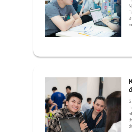
N
T
đ
c
n
v
c
T
d
đ
S
T
n
t
t