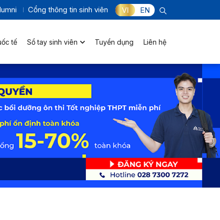
lumni
Cổng thông tin sinh viên
VI
EN
uốc tế
Sổ tay sinh viên
Tuyển dụng
Liên hệ