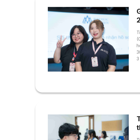
G
2
T
(
h
3
3
0
h
n
t
T
t
T