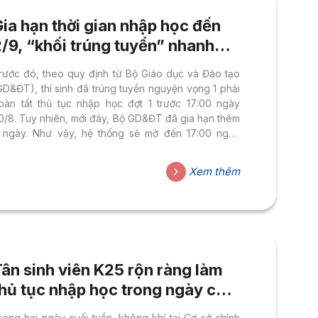
ia hạn thời gian nhập học đến
/9, “khối trúng tuyển” nhanh
chân đến HSU hoàn tất nhập học
rước đó, theo quy định từ Bộ Giáo dục và Đào tạo
GD&ĐT), thí sinh đã trúng tuyển nguyện vọng 1 phải
oàn tất thủ tục nhập học đợt 1 trước 17:00 ngày
0/8. Tuy nhiên, mới đây, Bộ GD&ĐT đã gia hạn thêm
 ngày. Như vậy, hệ thống sẽ mở đến 17:00 ngày
2/09/2025 để các bạn thí sinh có thêm thời gian
oàn tất thủ tục nhập học. HSU hỗ trợ làm thủ tục
Xem thêm
hập học xuyên lễ Từ ngày 30/8 đến 02/9, Trung
âm tuyển sinh HSU bố trí đội ngũ tư vấn và hỗ trợ...
ân sinh viên K25 rộn ràng làm
hủ tục nhập học trong ngày cuối
tuần
rong hai ngày cuối tuần, không khí tại Cơ sở chính