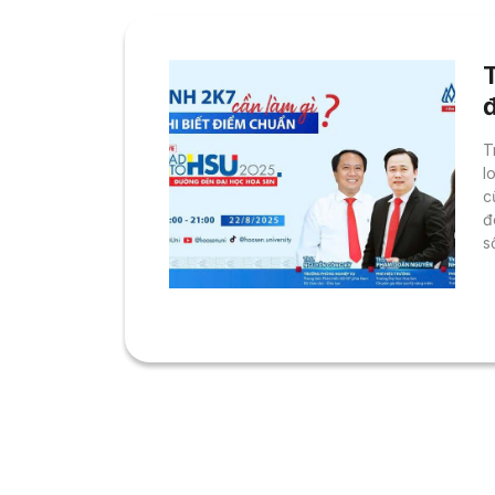
T
T
l
c
đ
s
t
g
t
(