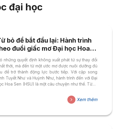
c đại học
ừ bỏ để bắt đầu lại: Hành trình
theo đuổi giấc mơ Đại học Hoa
Sen của cặp song sinh đến từ
ó những quyết định không xuất phát từ sự thay đổi
Cần Thơ
hất thời, mà đến từ một ước mơ được nuôi dưỡng đủ
âu để trở thành động lực bước tiếp. Với cặp song
inh Tuyết Như và Huỳnh Như, hành trình đến với Đại
ọc Hoa Sen (HSU) là một câu chuyện như thế. Từng
ốt nghiệp THPT Mỹ Xuyên, TP Cần thơ (Sóc Trăng
ũ) vào năm 2025, hai chị em đã mong muốn trở
Xem thêm
hành sinh viên Đại học Hoa Sen. Tuy nhiên, sau khi
oàn thành chương trình THPT, cả hai lại lựa chọn
heo học...