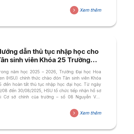
ới các bạn tân sinh viên. Từ khắp các tỉnh thành,
ác tân sinh viên HSU cùng gia đình đã có mặt từ
Xem thêm
ớm để hoàn thiện hồ sơ, xác nhận trở thành thành
iên chính thức của mái nhà HSU. Bạn Nguyễn Minh
uân, tân...
ướng dẫn thủ tục nhập học cho
ân sinh viên Khóa 25 Trường
ại học Hoa Sen
rong năm học 2025 – 2026, Trường Đại học Hoa
en (HSU) chính thức chào đón Tân sinh viên Khóa
5 đến hoàn tất thủ tục nhập học đại học. Từ ngày
1/08 đến 30/08/2025, HSU tổ chức tiếp nhận hồ sơ
ại Cơ sở chính của trường – số 08 Nguyễn Văn
ráng. Dưới đây là hướng dẫn nhập học cụ thể nhằm
iúp tân sinh viên chuẩn bị đầy đủ giấy tờ, thực hiện
Xem thêm
úng quy trình, để quá trình nhập học diễn ra nhanh
hóng, chính xác, thuận lợi. 1. Chuẩn bị hồ sơ nhập
ọc Tân...