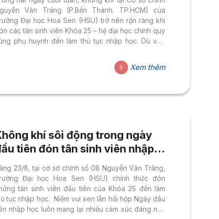
guyễn Văn Tráng (P.Bến Thành. TP.HCM) của
rường Đại học Hoa Sen (HSU) trở nên rộn ràng khi
ón các tân sinh viên Khóa 25 – hệ đại học chính quy
ùng phụ huynh đến làm thủ tục nhập học. Dù vào
gày nghỉ cuối tuần, nhưng các bạn vẫn đến trường
ẫn rất đông, cho thấy tinh thần háo hức và sự
Xem thêm
huẩn bị chu đáo cho chặng đường đại học sắp tới.
hời gian nhập học của Tân sinh viên Khóa 25 sẽ
iễn ra từ ngày...
Không khí sôi động trong ngày
ầu tiên đón tân sinh viên nhập
học
áng 23/8, tại cơ sở chính số 08 Nguyễn Văn Tráng,
rường Đại học Hoa Sen (HSU) chính thức đón
hững tân sinh viên đầu tiên của Khóa 25 đến làm
hủ tục nhập học. Niềm vui xen lẫn hồi hộp Ngày đầu
iên nhập học luôn mang lại nhiều cảm xúc đáng nhớ