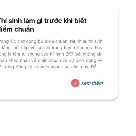
hí sinh làm gì trước khi biết
điểm chuẩn
rong lúc chờ công bố điểm chuẩn, rất nhiều thí sinh
o lắng, hồi hộp về cơ hội trúng tuyển đại học. Đây
ũng là tâm tư chung của thí sinh 2K7 bởi những dự
oán khác nhau về điểm chuẩn và sự biến động về
ố lượng đăng ký nguyện vọng của năm nay. Để an
âm và nắm chắc cơ hội vào ngành học yêu thích ở
iảng đường đại học, nhiều thí sinh đã tìm hiểu về xét
Xem thêm
uyển bổ sung bằng học bạ tại Đại học Hoa Sen
HSU) như một phương án dự phòng an...