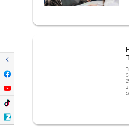
v
c
s
v
Q
H
T
Đ
T
S
2
2
t
T
g
đ
c
h