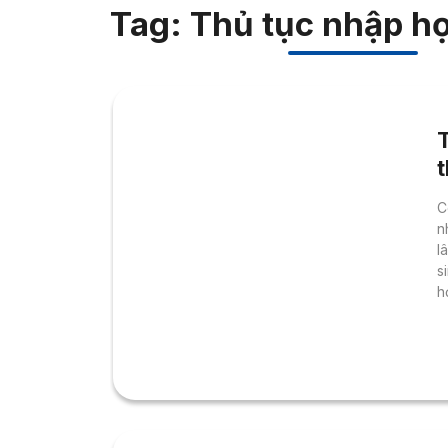
Tag: Thủ tục nhập họ
T
C
n
l
s
h
t
c
t
h
t