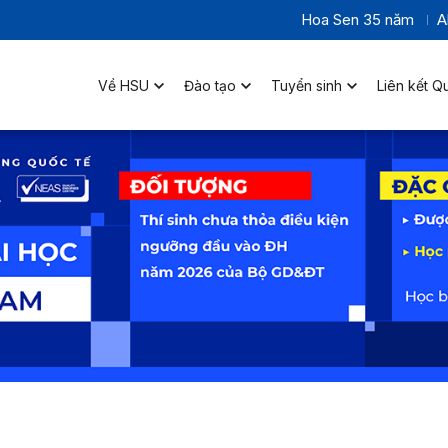
Hoa Sen 35 năm
A
Về HSU
Đào tạo
Tuyển sinh
Liên kết Q