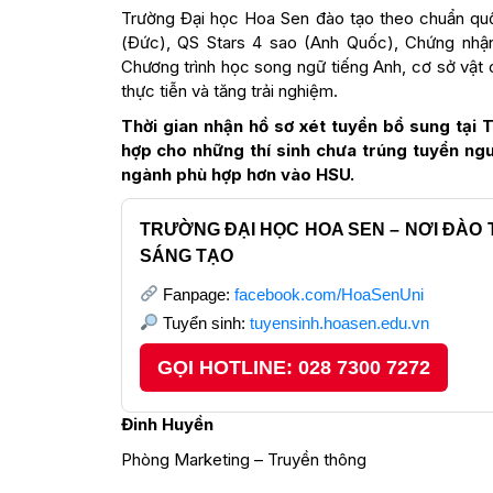
Trường Đại học Hoa Sen đào tạo theo chuẩn quố
(Đức), QS Stars 4 sao (Anh Quốc), Chứng nh
Chương trình học song ngữ tiếng Anh, cơ sở vật
thực tiễn và tăng trải nghiệm.
Thời gian nhận hồ sơ xét tuyển bổ sung tại
hợp cho những thí sinh chưa trúng tuyển ng
ngành phù hợp hơn vào HSU.
TRƯỜNG ĐẠI HỌC HOA SEN – NƠI ĐÀO 
SÁNG TẠO
Fanpage:
facebook.com/HoaSenUni
Tuyển sinh:
tuyensinh.hoasen.edu.vn
GỌI HOTLINE: 028 7300 7272
Đinh Huyền
Phòng Marketing – Truyền thông