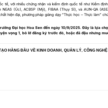
c tế, với nhiều chứng nhận và kiểm định quốc tế như Kiểm định
ận NEAS (Úc), ACBSP (Mỹ), FIBAA (Thụy Sĩ), và AUN-QA (AS
 chất hiện đại, phương pháp giảng dạy “Thực học – Thực làm” chú
 Trường Đại học Hoa Sen
đến ngày 10/9/2025. Đây là lựa ch
uyện vọng 1, bỏ lỡ đăng ký trước đó, hoặc đã đậu nhưng mu
TẠO HÀNG ĐẦU VỀ KINH DOANH, QUẢN LÝ, CÔNG NGHỆ