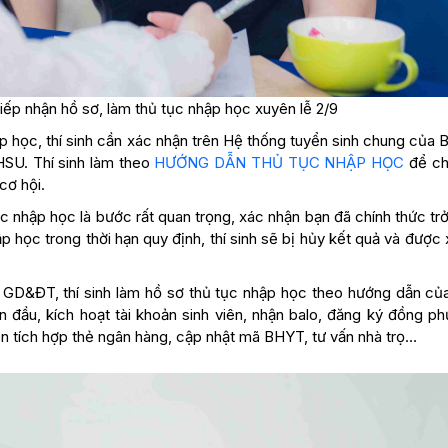
iếp nhận hồ sơ, làm thủ tục nhập học xuyên lễ 2/9
ập học, thí sinh cần xác nhận trên Hệ thống tuyển sinh chung của 
HSU. Thí sinh làm theo
HƯỚNG DẪN THỦ TỤC NHẬP HỌC
để ch
cơ hội.
ục nhập học là bước rất quan trọng, xác nhận bạn đã chính thức tr
 học trong thời hạn quy định, thí sinh sẽ bị hủy kết quả và được
 GD&ĐT, thí sinh làm hồ sơ thủ tục nhập học theo hướng dẫn củ
 đầu, kích hoạt tài khoản sinh viên, nhận balo, đăng ký đồng ph
iên tích hợp thẻ ngân hàng, cập nhật mã BHYT, tư vấn nhà trọ…