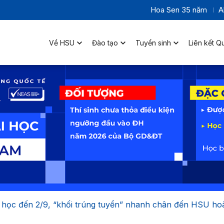
Hoa Sen 35 năm
A
Về HSU
Đào tạo
Tuyển sinh
Liên kết Q
p học đến 2/9, “khối trúng tuyển” nhanh chân đến HSU ho