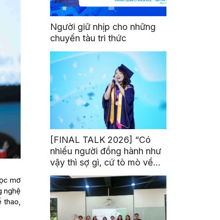
Người giữ nhịp cho những
chuyến tàu tri thức
[FINAL TALK 2026] “Có
nhiều người đồng hành như
vậy thì sợ gì, cứ tò mò về
thế giới thôi”
học mơ
g nghệ
ể thao,