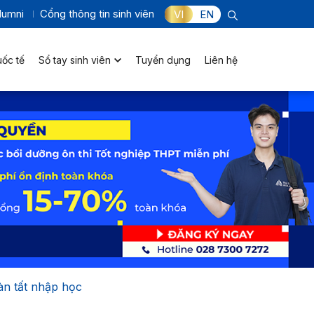
lumni
Cổng thông tin sinh viên
VI
EN
uốc tế
Sổ tay sinh viên
Tuyển dụng
Liên hệ
àn tất nhập học