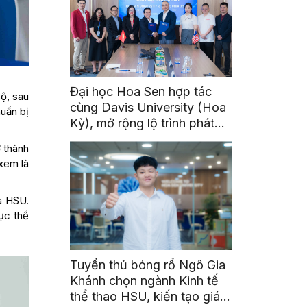
Đại học Hoa Sen hợp tác
Bộ, sau
cùng Davis University (Hoa
uẩn bị
Kỳ), mở rộng lộ trình phát
triển toàn cầu cho sinh viên
ở thành
 xem là
a HSU.
ục thể
Tuyển thủ bóng rổ Ngô Gia
Khánh chọn ngành Kinh tế
thể thao HSU, kiến tạo giá