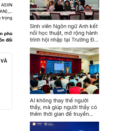
 ASIIN
EAN),…
 trọng
Sinh viên Ngôn ngữ Anh kết
nối học thuật, mở rộng hành
ọn phù
trình hội nhập tại Trường Đại
ốn đổi
học Quốc gia Malaysia
 VÀ
AI không thay thế người
thầy, mà giúp người thầy có
thêm thời gian để truyền
cảm hứng