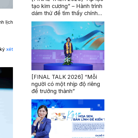
tạo kim cương” – Hành trình
dám thử để tìm thấy chính
mình
h lịch
 ký
xét
[FINAL TALK 2026] “Mỗi
người có một nhịp độ riêng
để trưởng thành”