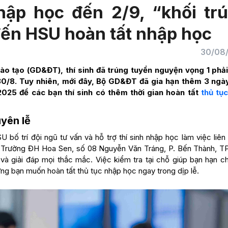
hập học đến 2/9, “khối tr
ến HSU hoàn tất nhập học
30/08
ào tạo (
GD&ĐT
), thí sinh đã trúng tuyển nguyện vọng 1 phả
 30/8. Tuy nhiên, mới đây, Bộ GD&ĐT đã gia hạn thêm 3 ngà
025 để các bạn thí sinh có thêm thời gian hoàn tất
thủ tụ
yên lễ
bố trí đội ngũ tư vấn và hỗ trợ thí sinh nhập học làm việc liên
 tại Trường ĐH Hoa Sen, số 08 Nguyễn Văn Tráng, P. Bến Thành, 
và giải đáp mọi thắc mắc. Việc kiểm tra tại chỗ giúp bạn hạn c
những bạn muốn hoàn tất thủ tục nhập học ngay trong dịp lễ.