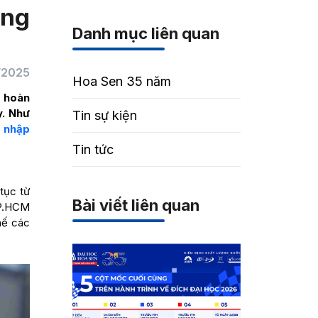
úng
Danh mục liên quan
/2025
Hoa Sen 35 năm
i hoàn
y. Như
Tin sự kiện
c nhập
Tin tức
 tục từ
Bài viết liên quan
TP.HCM
hế các