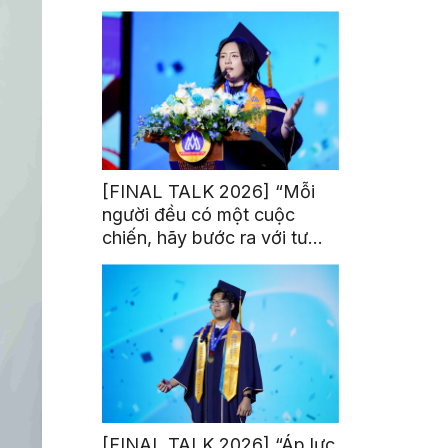
trị từ đam mê thể thao
[FINAL TALK 2026] “Mỗi
người đều có một cuộc
chiến, hãy bước ra với tư
thế của người chiến thắng”
[FINAL TALK 2026] “Áp lực