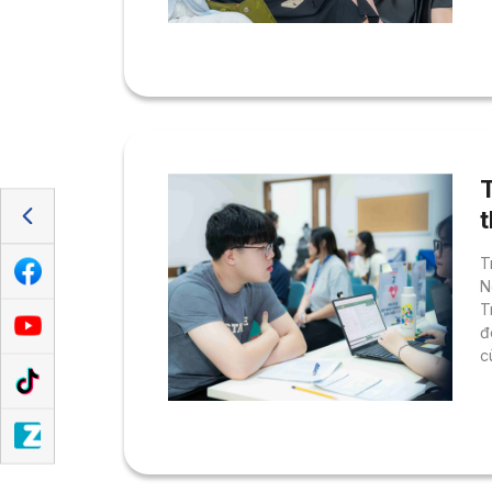
t
P
h
t
k
T
t
T
N
T
đ
c
n
v
c
T
d