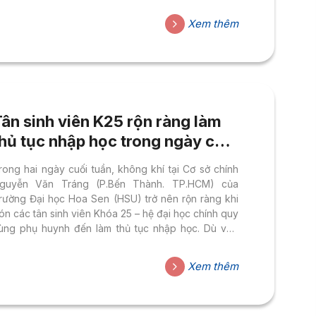
ập mới. Sau đây là những chia sẻ hữu ích từ ThS.
hạm Doãn Nguyên – Phó Hiệu trưởng Trường Đại
Xem thêm
ọc Hoa Sen. Học đại học có gì khác so với học
rung học phổ thông? Học đại học (ĐH) có nhiều
hác biệt so...
ân sinh viên K25 rộn ràng làm
hủ tục nhập học trong ngày cuối
tuần
rong hai ngày cuối tuần, không khí tại Cơ sở chính
guyễn Văn Tráng (P.Bến Thành. TP.HCM) của
rường Đại học Hoa Sen (HSU) trở nên rộn ràng khi
ón các tân sinh viên Khóa 25 – hệ đại học chính quy
ùng phụ huynh đến làm thủ tục nhập học. Dù vào
gày nghỉ cuối tuần, nhưng các bạn vẫn đến trường
ẫn rất đông, cho thấy tinh thần háo hức và sự
Xem thêm
huẩn bị chu đáo cho chặng đường đại học sắp tới.
hời gian nhập học của Tân sinh viên Khóa 25 sẽ
iễn ra từ ngày...