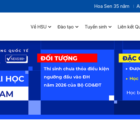
Hoa Sen 35 năm
A
Về HSU
Đào tạo
Tuyển sinh
Liên kết Q