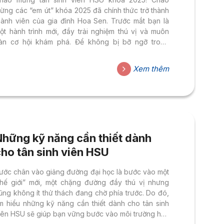
ừng các “em út” khóa 2025 đã chính thức trở thành
hành viên của gia đình Hoa Sen. Trước mắt bạn là
ột hành trình mới, đầy trải nghiệm thú vị và muôn
àn cơ hội khám phá. Để không bị bỡ ngỡ trong
hững ngày đầu, HSU đã chuẩn bị cho bạn một cẩm
ang bỏ túi – nơi tổng hợp tất cả thông tin quan trọng
Xem thêm
iúp bạn khởi động năm học mới thật suôn sẻ. 1. Các
ốc thời gian quan trọng Năm học đầu tiên sẽ bắt...
Những kỹ năng cần thiết dành
ho tân sinh viên HSU
ước chân vào giảng đường đại học là bước vào một
thế giới” mới, một chặng đường đầy thú vị nhưng
ũng không ít thử thách đang chờ phía trước. Do đó,
ìm hiểu những kỹ năng cần thiết dành cho tân sinh
iên HSU sẽ giúp bạn vững bước vào môi trường học