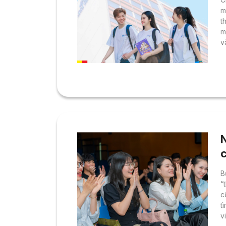
m
t
m
v
n
n
g
m
c
B
“
c
t
v