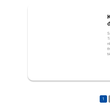
đ
S
T
n
t
t
v
c
s
v
Q
1