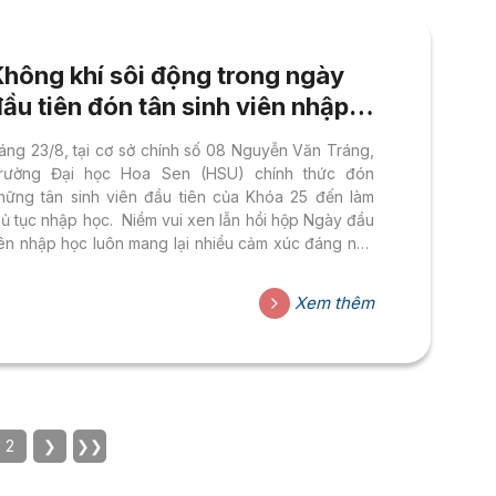
Không khí sôi động trong ngày
ầu tiên đón tân sinh viên nhập
học
áng 23/8, tại cơ sở chính số 08 Nguyễn Văn Tráng,
rường Đại học Hoa Sen (HSU) chính thức đón
hững tân sinh viên đầu tiên của Khóa 25 đến làm
hủ tục nhập học. Niềm vui xen lẫn hồi hộp Ngày đầu
iên nhập học luôn mang lại nhiều cảm xúc đáng nhớ
ới các bạn tân sinh viên. Từ khắp các tỉnh thành,
ác tân sinh viên HSU cùng gia đình đã có mặt từ
Xem thêm
ớm để hoàn thiện hồ sơ, xác nhận trở thành thành
iên chính thức của mái nhà HSU. Bạn Nguyễn Minh
uân, tân...
2
❯
❯❯