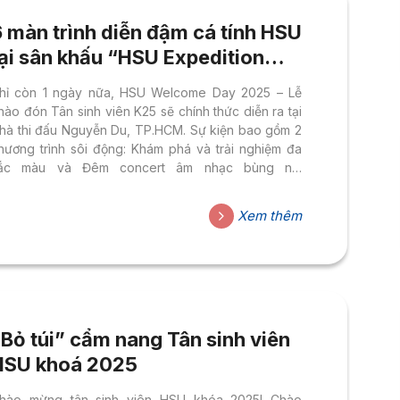
 màn trình diễn đậm cá tính HSU
tại sân khấu “HSU Expedition
2025″
hỉ còn 1 ngày nữa, HSU Welcome Day 2025 – Lễ
hào đón Tân sinh viên K25 sẽ chính thức diễn ra tại
hà thi đấu Nguyễn Du, TP.HCM. Sự kiện bao gồm 2
hương trình sôi động: Khám phá và trải nghiệm đa
ắc màu và Đêm concert âm nhạc bùng nổ.
>>Những lưu ý trước khi “Lên đồ – xuống phố”
ham gia HSU Welcome Day 2025 Sân khấu “HSU
Xem thêm
xpedition 2025” sẽ chào đón dàn nghệ sĩ khách mời
ổi tiếng: Phan Đinh Tùng, Lâm Vỹ Dạ, JSOL, Ánh
áng AZA, Việt Thi, Rapper Kenji, Trung Hiếu...
Bỏ túi” cẩm nang Tân sinh viên
HSU khoá 2025
hào mừng tân sinh viên HSU khóa 2025! Chào