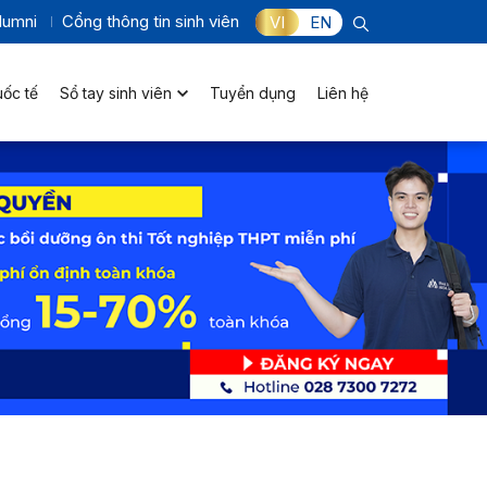
lumni
Cổng thông tin sinh viên
VI
EN
uốc tế
Sổ tay sinh viên
Tuyển dụng
Liên hệ