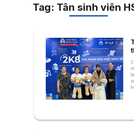
Tag: Tân sinh viên H
T
C
n
l
s
h
t
c
t
h
t