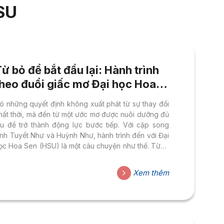
SU
ừ bỏ để bắt đầu lại: Hành trình
theo đuổi giấc mơ Đại học Hoa
Sen của cặp song sinh đến từ
ó những quyết định không xuất phát từ sự thay đổi
Cần Thơ
hất thời, mà đến từ một ước mơ được nuôi dưỡng đủ
âu để trở thành động lực bước tiếp. Với cặp song
inh Tuyết Như và Huỳnh Như, hành trình đến với Đại
ọc Hoa Sen (HSU) là một câu chuyện như thế. Từng
ốt nghiệp THPT Mỹ Xuyên, TP Cần thơ (Sóc Trăng
ũ) vào năm 2025, hai chị em đã mong muốn trở
Xem thêm
hành sinh viên Đại học Hoa Sen. Tuy nhiên, sau khi
oàn thành chương trình THPT, cả hai lại lựa chọn
heo học...