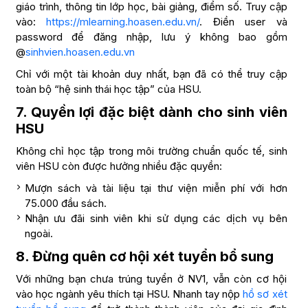
giáo trình, thông tin lớp học, bài giảng, điểm số. Truy cập
vào:
https://mlearning.hoasen.edu.vn/
. Điền user và
password để đăng nhập, lưu ý không bao gồm
@
sinhvien.hoasen.edu.vn
Chỉ với một tài khoản duy nhất, bạn đã có thể truy cập
toàn bộ “hệ sinh thái học tập” của HSU.
7. Quyền lợi đặc biệt dành cho sinh viên
HSU
Không chỉ học tập trong môi trường chuẩn quốc tế, sinh
viên HSU còn được hưởng nhiều đặc quyền:
Mượn sách và tài liệu tại thư viện miễn phí với hơn
75.000 đầu sách.
Nhận ưu đãi sinh viên khi sử dụng các dịch vụ bên
ngoài.
8. Đừng quên cơ hội xét tuyển bổ sung
Với những bạn chưa trúng tuyển ở NV1, vẫn còn cơ hội
vào học ngành yêu thích tại HSU. Nhanh tay nộp
hồ sơ xét