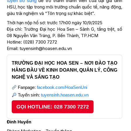
tuyển bổ sung
để trở thành thành viên của đại gia đình
HSU, học tập trong môi trường chuẩn quốc tế, năng động,
giàu trải nghiệm và “Tôn trọng sự khác biệt”.
Thời hạn nộp hồ sơ: trước 17h00 ngày 10/9/2025
Địa chỉ: Trường Đại học Hoa Sen – Sảnh G, tầng trệt, số
08 Nguyễn Văn Tráng, P. Bến Thành, TP.HCM
Hotline: (028) 7300 7272
Email: tuyensinh@hoasen.edu.vn
TRƯỜNG ĐẠI HỌC HOA SEN – NƠI ĐÀO TẠO
HÀNG ĐẦU VỀ KINH DOANH, QUẢN LÝ, CÔNG
NGHỆ VÀ SÁNG TẠO
Fanpage:
facebook.com/HoaSenUni
Tuyển sinh:
tuyensinh.hoasen.edu.vn
GỌI HOTLINE: 028 7300 7272
Đinh Huyền