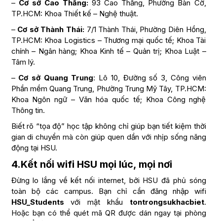
–
Cơ sở Cao Thắng:
93 Cao Thắng, Phường Bàn Cờ,
TP.HCM: Khoa Thiết kế – Nghệ thuật.
–
Cơ sở Thành Thái:
7/1 Thành Thái, Phường Diên Hồng,
TP.HCM: Khoa Logistics – Thương mại quốc tế; Khoa Tài
chính – Ngân hàng; Khoa Kinh tế – Quản trị; Khoa Luật –
Tâm lý.
–
Cơ sở Quang Trung
: Lô 10, Đường số 3, Công viên
Phần mềm Quang Trung, Phường Trung Mỹ Tây, TP.HCM:
Khoa Ngôn ngữ – Văn hóa quốc tế; Khoa Công nghệ
Thông tin.
Biết rõ “tọa độ” học tập không chỉ giúp bạn tiết kiệm thời
gian di chuyển mà còn giúp quen dần với nhịp sống năng
động tại HSU.
4.Kết nối wifi HSU mọi lúc, mọi nơi
Đừng lo lắng về kết nối internet, bởi HSU đã phủ sóng
toàn bộ các campus. Bạn chỉ cần đăng nhập wifi
HSU_Students
với mật khẩu
tontrongsukhacbiet
.
Hoặc bạn có thể quét mã QR được dán ngay tại phòng