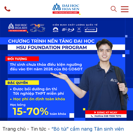
Trang chủ
-
Tin tức
-
“Bỏ túi” cẩm nang Tân sinh viên