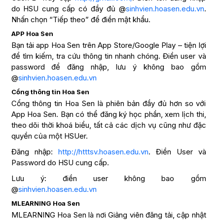
do HSU cung cấp có đầy đủ @
sinhvien.hoasen.edu.vn
.
Nhấn chọn “Tiếp theo” để điền mật khẩu.
APP Hoa Sen
Bạn tải app Hoa Sen trên App Store/Google Play – tiện lợi
để tìm kiếm, tra cứu thông tin nhanh chóng. Điền user và
password để đăng nhập, lưu ý không bao gồm
@
sinhvien.hoasen.edu.vn
Cổng thông tin Hoa Sen
Cổng thông tin Hoa Sen là phiên bản đầy đủ hơn so với
App Hoa Sen. Bạn có thể đăng ký học phần, xem lịch thi,
theo dõi thời khoá biểu, tất cả các dịch vụ cũng như đặc
quyền của một HSUer.
Đăng nhập:
http://htttsv.hoasen.edu.vn
. Điền User và
Password do HSU cung cấp.
Lưu ý: điền user không bao gồm
@
sinhvien.hoasen.edu.vn
MLEARNING Hoa Sen
MLEARNING Hoa Sen là nơi Giảng viên đăng tải, cập nhật