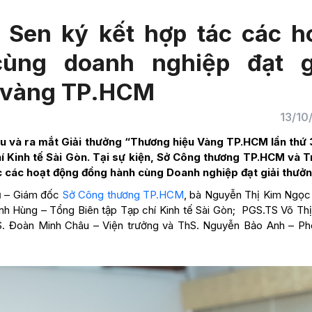
 Sen ký kết hợp tác các h
ùng doanh nghiệp đạt g
 vàng TP.HCM
13/10
ệu và ra mắt Giải thưởng “Thương hiệu Vàng TP.HCM lần thứ
chí Kinh tế Sài Gòn. Tại sự kiện, Sở Công thương TP.HCM và 
c các hoạt động đồng hành cùng Doanh nghiệp đạt giải thưởn
ũ – Giám đốc
Sở Công thương TP.HCM
, bà Nguyễn Thị Kim Ngọc
h Hùng – Tổng Biên tập Tạp chí Kinh tế Sài Gòn; PGS.TS Võ Th
S. Đoàn Minh Châu – Viện trưởng và ThS. Nguyễn Bảo Anh – Ph