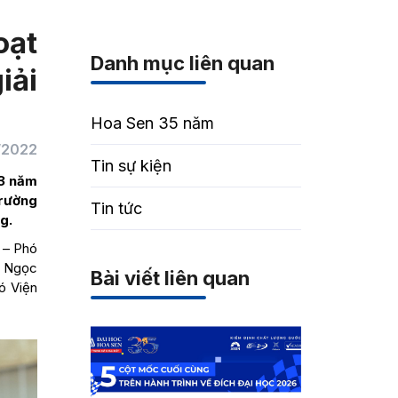
oạt
Danh mục liên quan
iải
Hoa Sen 35 năm
/2022
Tin sự kiện
 3 năm
Trường
Tin tức
g.
 – Phó
ị Ngọc
Bài viết liên quan
ó Viện