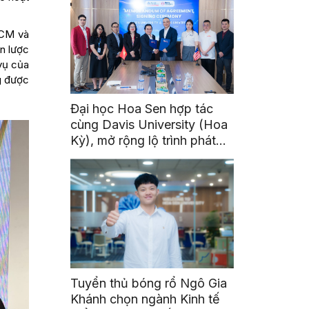
HCM và
ến lược
 vụ của
g được
Đại học Hoa Sen hợp tác
cùng Davis University (Hoa
Kỳ), mở rộng lộ trình phát
triển toàn cầu cho sinh viên
Tuyển thủ bóng rổ Ngô Gia
Khánh chọn ngành Kinh tế