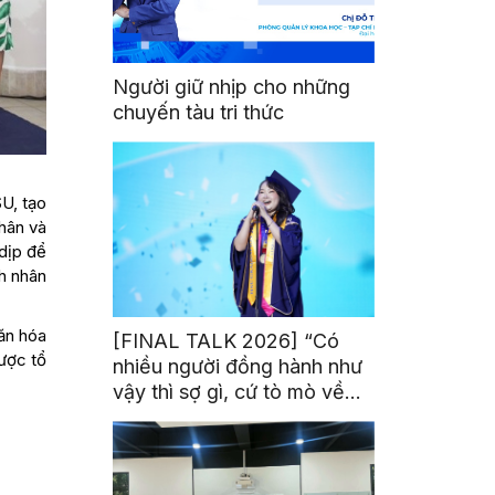
Người giữ nhịp cho những
chuyến tàu tri thức
U, tạo
thân và
 dịp để
h nhân
Văn hóa
[FINAL TALK 2026] “Có
ược tổ
nhiều người đồng hành như
vậy thì sợ gì, cứ tò mò về
thế giới thôi”