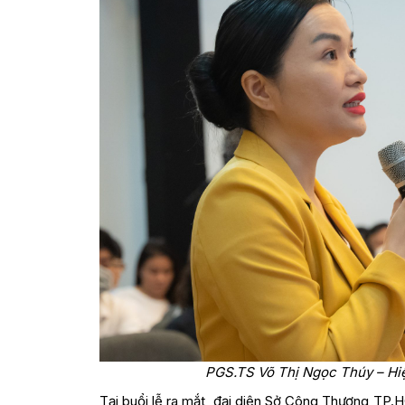
PGS.TS Võ Thị Ngọc Thúy – Hiệ
Tại buổi lễ ra mắt, đại diện Sở Công Thương TP