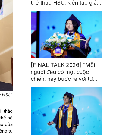
thể thao HSU, kiến tạo giá
trị từ đam mê thể thao
[FINAL TALK 2026] “Mỗi
người đều có một cuộc
chiến, hãy bước ra với tư
thế của người chiến thắng”
g HSU
i thảo
thế hệ
đạo của
ông từ