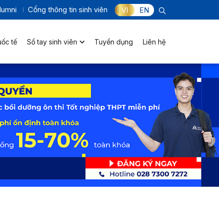
lumni
Cổng thông tin sinh viên
VI
EN
uốc tế
Sổ tay sinh viên
Tuyển dụng
Liên hệ