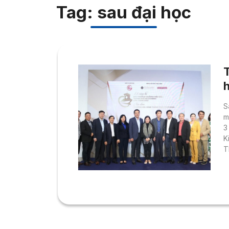
Tag: sau đại học
S
m
3
K
T
k
D