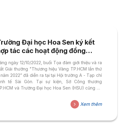
Trường Đại học Hoa Sen ký kết
hợp tác các hoạt động đồng
hành cùng doanh nghiệp đạt giải
áng ngày 12/10/2022, buổi Tọa đàm giới thiệu và ra
thưởng Thương hiệu vàng
ắt Giải thưởng "Thương hiệu Vàng TP.HCM lần thứ
TP.HCM
 năm 2022” đã diễn ra tại tại Hội trường A - Tạp chí
inh tế Sài Gòn. Tại sự kiện, Sở Công thương
P.HCM và Trường Đại học Hoa Sen (HSU) cũng đã
ý kết hợp tác các hoạt động đồng hành cùng
oanh nghiệp đạt giải thưởng.
Xem thêm