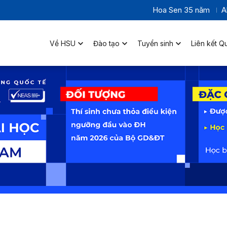
Hoa Sen 35 năm
A
Về HSU
Đào tạo
Tuyển sinh
Liên kết Q