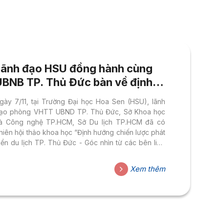
Lãnh đạo HSU đồng hành cùng
UBNB TP. Thủ Đức bàn về định
ướng chiến lược phát triển du
gày 7/11, tại Trường Đại học Hoa Sen (HSU), lãnh
lịch TP. Thủ Đức
ạo phòng VHTT UBND TP. Thủ Đức, Sở Khoa học
à Công nghệ TP.HCM, Sở Du lịch TP.HCM đã có
hiên hội thảo khoa học “Định hướng chiến lược phát
riển du lịch TP. Thủ Đức - Góc nhìn từ các bên liên
uan”.
Xem thêm