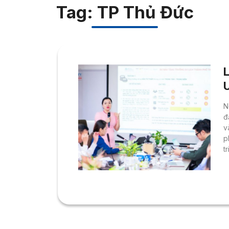
Tag: TP Thủ Đức
h
N
đ
v
p
t
q