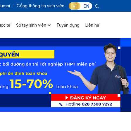
lumni
Cổng thông tin sinh viên
VI
EN
uốc tế
Sổ tay sinh viên
Tuyển dụng
Liên hệ