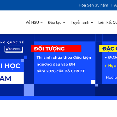
Hoa Sen 35 năm
A
Về HSU
Đào tạo
Tuyển sinh
Liên kết Q