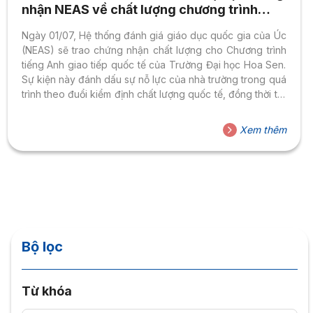
nhận NEAS về chất lượng chương trình
tiếng Anh giao tiếp quốc tế
Ngày 01/07, Hệ thống đánh giá giáo dục quốc gia của Úc
(NEAS) sẽ trao chứng nhận chất lượng cho Chương trình
tiếng Anh giao tiếp quốc tế của Trường Đại học Hoa Sen.
Sự kiện này đánh dấu sự nỗ lực của nhà trường trong quá
trình theo đuổi kiểm định chất lượng quốc tế, đồng thời trở
thành là trường đại học đầu tiên và duy nhất vinh dự đạt
được chứng nhận này. Hệ thống đánh giá giáo dục quốc
Xem thêm
gia của Úc – NEAS (National English Language Teaching
Accreditation Scheme) là tổ chức độc lập hàng...
Bộ lọc
Từ khóa