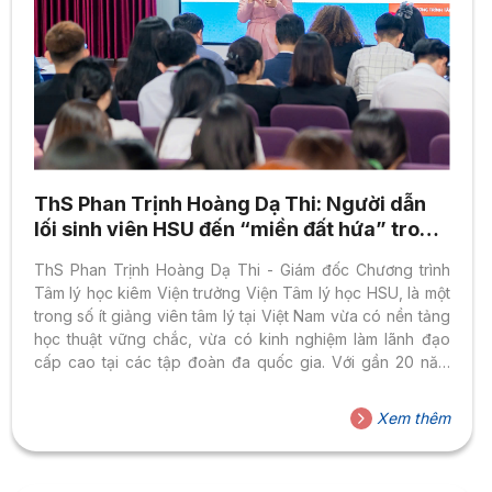
ThS Phan Trịnh Hoàng Dạ Thi: Người dẫn
lối sinh viên HSU đến “miền đất hứa” trong
lĩnh vực tâm lý học
ThS Phan Trịnh Hoàng Dạ Thi - Giám đốc Chương trình
Tâm lý học kiêm Viện trưởng Viện Tâm lý học HSU, là một
trong số ít giảng viên tâm lý tại Việt Nam vừa có nền tảng
học thuật vững chắc, vừa có kinh nghiệm làm lãnh đạo
cấp cao tại các tập đoàn đa quốc gia. Với gần 20 năm
đảm nhiệm các vai trò quản lý, giảng viên, nhà tâm lý lâm
sàng, Cô đã có một hành trình sự nghiệp đầy khác biệt.
Xem thêm
Trong đó, HSU là nơi định hình bản thân cũng như định
hướng sự nghiệp của Cô trên chặng đường này.