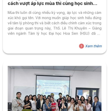
cách vượt áp lực mùa thi cùng học sinh
THCS – THPT Hoa Sen
Mùa thi luôn đi cùng nhiều kỳ vọng, áp lực và những cảm
xúc khó gọi tên. Với mong muốn giúp học sinh hiểu đúng
về tâm lý phòng thi và biết cách điều chỉnh cảm xúc trong
giai đoạn quan trọng này, ThS. Lê Thị Khuyên – Giảng
viên ngành Tâm lý học Đại học Hoa Sen (HSU) đã có
buổi chia sẻ chuyên đề “Tư vấn tâm lý mùa thi” dành cho
học sinh Trường THCS – THPT Hoa Sen. Không chỉ mang
Xem thêm
đến những kiến thức tâm lý gần gũi, thực tế, buổi chia sẻ
còn giúp...