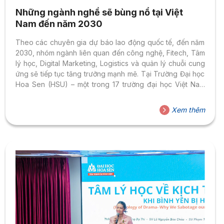
Những ngành nghề sẽ bùng nổ tại Việt
Nam đến năm 2030
Theo các chuyên gia dự báo lao động quốc tế, đến năm
2030, nhóm ngành liên quan đến công nghệ, Fitech, Tâm
lý học, Digital Marketing, Logistics và quản lý chuỗi cung
ứng sẽ tiếp tục tăng trưởng mạnh mẽ. Tại Trường Đại học
Hoa Sen (HSU) – một trong 17 trường đại học Việt Nam
đạt tiêu chuẩn quốc tế, các chương trình đào tạo được
thiết kế hiện đại, theo triết lý “Thực học – Thực làm”, đào
Xem thêm
tạo gắn liền với thực tiễn, giúp sinh viên được học đúng
những ngành nghề hot và sẵn sàng thích...