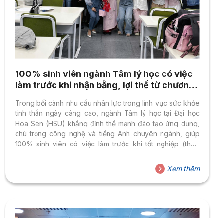
100% sinh viên ngành Tâm lý học có việc
làm trước khi nhận bằng, lợi thế từ chương
trình đào tạo ứng dụng
Trong bối cảnh nhu cầu nhân lực trong lĩnh vực sức khỏe
tinh thần ngày càng cao, ngành Tâm lý học tại Đại học
Hoa Sen (HSU) khẳng định thế mạnh đào tạo ứng dụng,
chú trọng công nghệ và tiếng Anh chuyên ngành, giúp
100% sinh viên có việc làm trước khi tốt nghiệp (theo
thống kê trước Lễ tốt nghiệp 2026). Đào tạo gắn liền thực
tiễn, thực tập lâm sàng gần 600 giờ Không dừng lại ở nền
Xem thêm
tảng lý thuyết, ngành Tâm lý học tại HSU được thiết kế
theo hướng ứng dụng, giúp sinh viên...