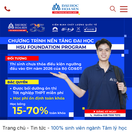
Trang chủ
-
Tin tức
-
100% sinh viên ngành Tâm lý học