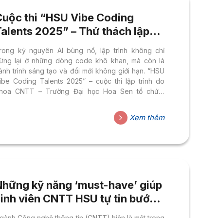
Cuộc thi “HSU Vibe Coding
Talents 2025” – Thử thách lập
rình AI, bứt phá giới hạn
rong kỷ nguyên AI bùng nổ, lập trình không chỉ
ừng lại ở những dòng code khô khan, mà còn là
ành trình sáng tạo và đổi mới không giới hạn. “HSU
ibe Coding Talents 2025” – cuộc thi lập trình do
hoa CNTT – Trường Đại học Hoa Sen tổ chức,
hính thức khởi động, tạo cơ hội để những bạn trẻ
am mê công nghệ cùng tham gia sân chơi thú vị.
Xem thêm
ân chơi của những nhà lập trình trẻ bản lĩnh Không
hỉ đơn thuần là một cuộc thi, HSU Vibe Coding
alents 2025 là bệ phóng...
Những kỹ năng ‘must-have’ giúp
sinh viên CNTT HSU tự tin bước
ào thị trường việc làm toàn cầu
gành Công nghệ thông tin (CNTT) hiện là một trong