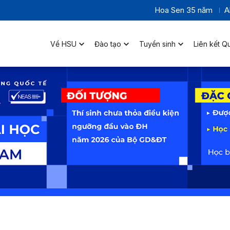
Hoa Sen 35 năm
A
Về HSU
Đào tạo
Tuyển sinh
Liên kết Q