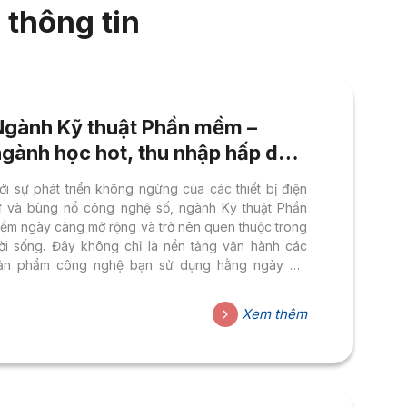
 thông tin
Ngành Kỹ thuật Phần mềm –
ngành học hot, thu nhập hấp dẫn
trong kỷ nguyên công nghệ
ới sự phát triển không ngừng của các thiết bị điện
ử và bùng nổ công nghệ số, ngành Kỹ thuật Phần
ềm ngày càng mở rộng và trở nên quen thuộc trong
ời sống. Đây không chỉ là nền tảng vận hành các
ản phẩm công nghệ bạn sử dụng hằng ngày mà
òn là động lực thúc đẩy đổi mới trong hầu hết các
ĩnh vực kinh tế – xã hội. Ngành kỹ thuật phần mềm –
Xem thêm
ức hút trong kỷ nguyên số Không phải ngẫu nhiên
à ngành Kỹ thuật Phần mềm luôn nằm trong top 5...