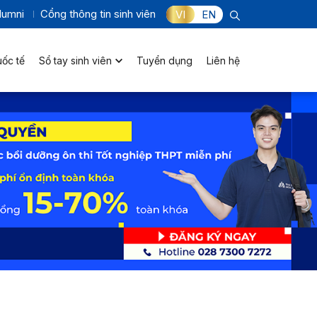
lumni
Cổng thông tin sinh viên
VI
EN
uốc tế
Sổ tay sinh viên
Tuyển dụng
Liên hệ