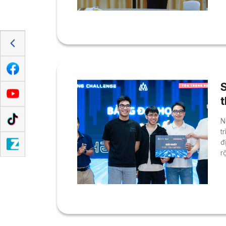
m
t
N
t
đ
rộ