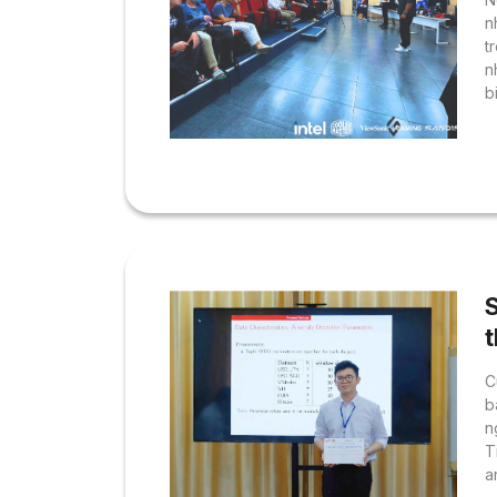
n
t
n
b
t
I
n
t
n
t
k
C
b
n
T
a