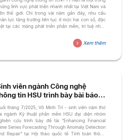
hững lĩnh vực phát triển nhanh nhất tại Việt Nam và
rên thế giới. Chỉ trong vài năm gần đây, nhu cầu
hân lực tăng trưởng liên tục ở mức hai con số, đặc
iệt tại các mảng phát triển phần mềm, trí tuệ nhân
ạo (AI), bảo mật hệ thống, điện toán đám mây và
nternet vạn vật (IoT). Cơ hội nghề nghiệp trong
Xem thêm
gành Công nghệ thông tin luôn rộng mở, nhưng để
rở thành nhân sự được săn đón ở cả thị trường trong
ước lẫn quốc...
Sinh viên ngành Công nghệ
hông tin HSU trình bày bài báo
hoa học tại Hội nghị Quốc tế
uối tháng 7/2025, Võ Minh Trí - sinh viên năm thứ
ICCIES 2025
a ngành Kỹ thuật phần mềm HSU đại diện nhóm
ghiên cứu trình bày đề tài “Enhancing Financial
ime Series Forecasting Through Anomaly Detection
nd Repair” tại Hội thảo quốc tế Tính toán thông