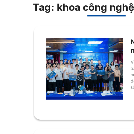
Tag: khoa công nghệ
V
t
m
đ
s
c
l
s
m