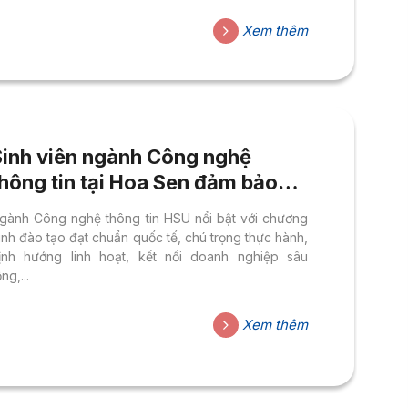
inh trong Khoa học Kỹ thuật 2025 - ICCIES 2025.
Xem thêm
Sinh viên ngành Công nghệ
hông tin tại Hoa Sen đảm bảo
100% có việc làm đúng chuyên
gành Công nghệ thông tin HSU nổi bật với chương
ngành
rình đào tạo đạt chuẩn quốc tế, chú trọng thực hành,
ịnh hướng linh hoạt, kết nối doanh nghiệp sâu
ng,...
Xem thêm