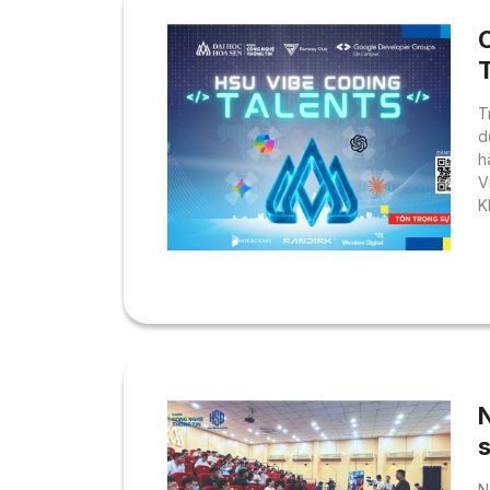
t
T
d
h
V
K
c
đ
S
c
T
v
N