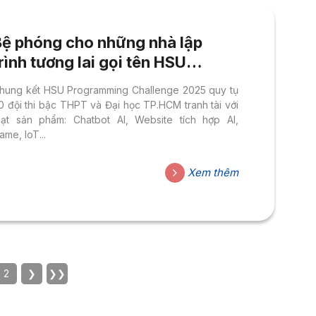
Bệ phóng cho những nhà lập
rình tương lai gọi tên HSU
Programming Challenge 2025
hung kết HSU Programming Challenge 2025 quy tụ
0 đội thi bậc THPT và Đại học TP.HCM tranh tài với
oạt sản phẩm: Chatbot AI, Website tích hợp AI,
ame, IoT...
Xem thêm
2
❯
❯❯