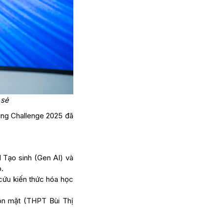
 sẻ
ing Challenge 2025 đã
 Tạo sinh (Gen AI) và
p.
cứu kiến thức hóa học
uôn mặt (THPT Bùi Thị