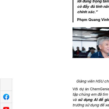
lời đúng trọng tâ
có đầy đủ tính năn
chính xác.”
Phạm Quang Vinh 
Giảng viên HSU chi
Với dự án ChemGenie
tập chúng em đã tìm 
và
sử dụng AI để gi
trường sử dụng để xe