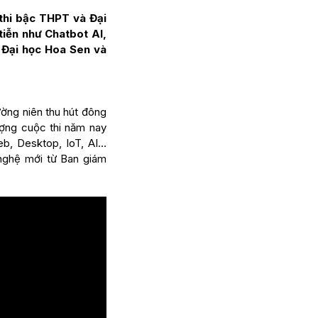
thi bậc THPT và Đại
tiễn như Chatbot AI,
 Đại học Hoa Sen
và
hường niên thu hút đông
ượng cuộc thi năm nay
, Desktop, IoT, AI…
 nghệ mới từ Ban giám