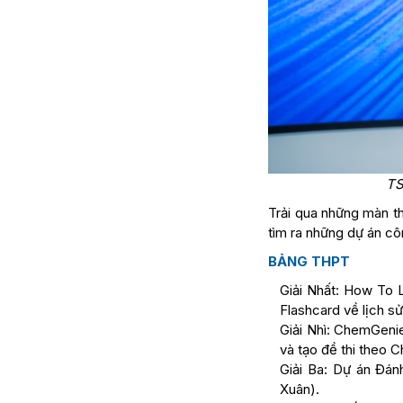
TS
Trải qua những màn t
tìm ra những dự án cô
BẢNG THPT
Giải Nhất: How To 
Flashcard về lịch s
Giải Nhì: ChemGeni
và tạo đề thi theo 
Giải Ba: Dự án Đán
Xuân).