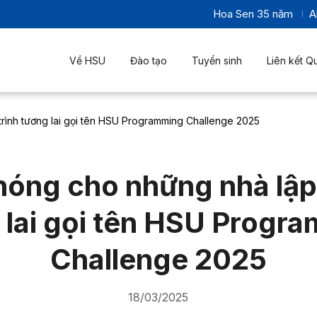
Hoa Sen 35 năm
A
Về HSU
Đào tạo
Tuyển sinh
Liên kết Q
rình tương lai gọi tên HSU Programming Challenge 2025
hóng cho những nhà lập 
 lai gọi tên HSU Progr
Challenge 2025
18/03/2025