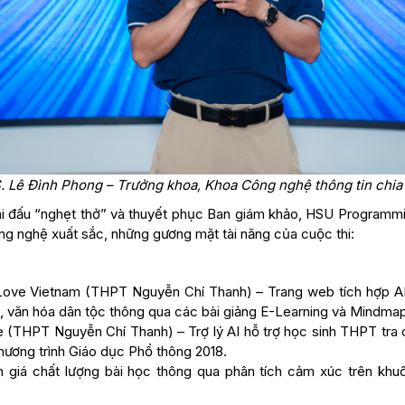
. Lê Đình Phong – Trưởng khoa, Khoa Công nghệ thông tin chia
hi đấu “nghẹt thở” và thuyết phục Ban giám khảo, HSU Programm
ng nghệ xuất sắc, những gương mặt tài năng của cuộc thi:
Love Vietnam (THPT Nguyễn Chí Thanh) – Trang web tích hợp AI
ử, văn hóa dân tộc thông qua các bài giảng E-Learning và Mindma
e (THPT Nguyễn Chí Thanh) – Trợ lý AI hỗ trợ học sinh THPT tra 
Chương trình Giáo dục Phổ thông 2018.
h giá chất lượng bài học thông qua phân tích cảm xúc trên kh