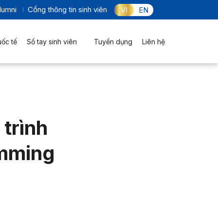
lumni
Cổng thông tin sinh viên
VI
EN
uốc tế
Sổ tay sinh viên
Tuyển dụng
Liên hệ
trình
amming