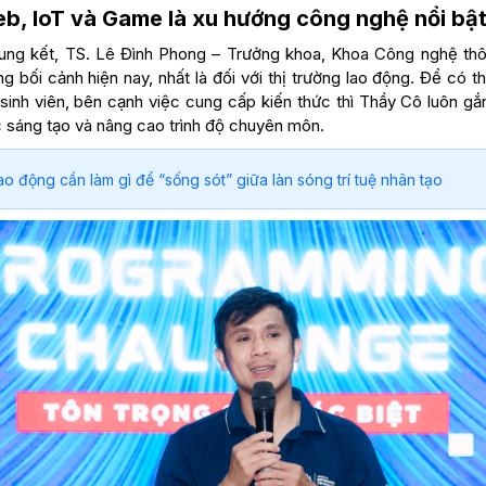
b, IoT và Game là xu hướng công nghệ nổi bật 
hung kết, TS. Lê Đình Phong – Trưởng khoa, Khoa Công nghệ th
g bối cảnh hiện nay, nhất là đối với thị trường lao động. Để có t
sinh viên, bên cạnh việc cung cấp kiến thức thì Thầy Cô luôn g
 sáng tạo và nâng cao trình độ chuyên môn.
ao động cần làm gì để “sống sót” giữa làn sóng trí tuệ nhân tạo