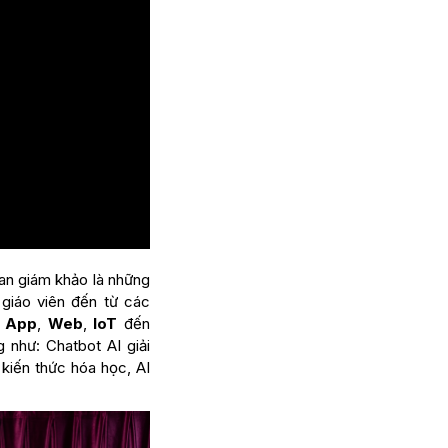
Ban giám khảo là những
giáo viên đến từ các
e App
,
Web
,
IoT
đến
 như: Chatbot AI giải
 kiến thức hóa học, AI