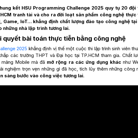
hung kết HSU Programming Challenge 2025 quy tụ 20 đội 
.HCM tranh tài và cho ra đời loạt sản phẩm công nghệ thực 
I, Game, IoT… khẳng định chất lượng đào tạo công nghệ tại
o những nhà lập trình tương lai.
iải quyết bài toán thực tiễn bằng công nghệ
allenge 2025
khẳng định vị thế một cuộc thi lập trình sinh viên t
g khắp các trường THPT và Đại học tại TP.HCM tham gia. Chất l
 ở mảng Mobile mà đã
mở rộng ra các ứng dụng khác
như Web
ải nghiệm trọn vẹn những gì đã học, tích lũy thêm những công
n sàng bước vào công việc tương lai
.