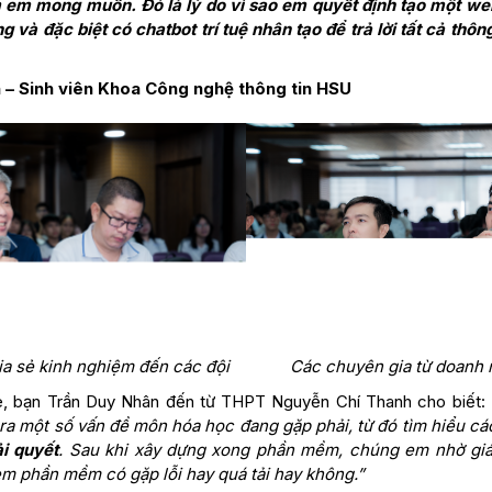
m em mong muốn. Đó là lý do vì sao em quyết định tạo một web
g và đặc biệt có chatbot trí tuệ nhân tạo để trả lời tất cả thôn
– Sinh viên Khoa Công nghệ thông tin HSU
a sẻ kinh nghiệm đến các đội
Các chuyên gia từ doanh 
, bạn Trần Duy Nhân đến từ THPT Nguyễn Chí Thanh cho biết:
ra một số vấn đề môn hóa học đang gặp phải, từ đó tìm hiểu c
ải quyết
. Sau khi xây dựng xong phần mềm, chúng em nhờ giá
m phần mềm có gặp lỗi hay quá tải hay không.”