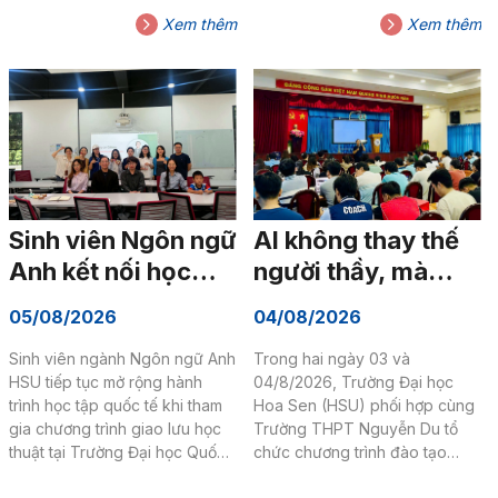
con số này cho thấy năng lực
tự tin hơn khi bước vào thị
Xem thêm
Xem thêm
thích ứng và mức độ sẵn sàng
trường lao động. Với Khoa
nghề nghiệp của sinh viên HSU
Marketing – Truyền thông
sau hành trình đại học. Nhưng
HSU, những câu chuyện được
phía sau mỗi kết quả ấy vẫn là
chia sẻ tại Final Talk còn cho
những câu chuyện rất riêng về
thấy một hành trình khác: khi
cách người trẻ học cách tin
sinh viên được tự do khám
vào lựa chọn, bước qua những
phá, được thử sức, được kết
hoài nghi và trưởng thành theo
nối và có những người đồng
nhịp độ của chính...
hành đủ tin tưởng để các bạn
Sinh viên Ngôn ngữ
AI không thay thế
dám bước...
Anh kết nối học
người thầy, mà
thuật, mở rộng
giúp người thầy có
05/08/2026
04/08/2026
hành trình hội nhập
thêm thời gian để
Sinh viên ngành Ngôn ngữ Anh
Trong hai ngày 03 và
tại Trường Đại học
truyền cảm hứng
HSU tiếp tục mở rộng hành
04/8/2026, Trường Đại học
Quốc gia Malaysia
trình học tập quốc tế khi tham
Hoa Sen (HSU) phối hợp cùng
gia chương trình giao lưu học
Trường THPT Nguyễn Du tổ
thuật tại Trường Đại học Quốc
chức chương trình đào tạo
gia Malaysia (UKM). Chuỗi trải
“Nâng cao ứng dụng AI trong