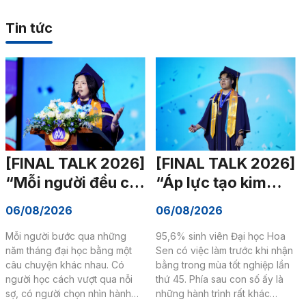
Tin tức
[FINAL TALK 2026]
[FINAL TALK 2026]
“Mỗi người đều có
“Áp lực tạo kim
một cuộc chiến,
cương” – Hành
06/08/2026
06/08/2026
hãy bước ra với tư
trình dám thử để
Mỗi người bước qua những
95,6% sinh viên Đại học Hoa
thế của người
tìm thấy chính
năm tháng đại học bằng một
Sen có việc làm trước khi nhận
chiến thắng”
mình
câu chuyện khác nhau. Có
bằng trong mùa tốt nghiệp lần
người học cách vượt qua nỗi
thứ 45. Phía sau con số ấy là
sợ, có người chọn nhìn hành
những hành trình rất khác