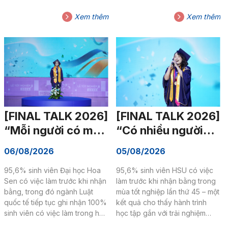
trình như một chuyến phiêu lưu,
nhau: có người kiên trì vượt
cũng có người nhận ra rằng
qua áp lực, có người mạnh dạn
Xem thêm
Xem thêm
thành công được tạo nên từ
thay đổi lựa chọn, cũng có
cách mình sống mỗi ngày. Tại
người sẵn sàng dừng lại để tìm
Final Talk trong Lễ Tốt nghiệp
một hướng đi phù hợp hơn.
HSU 2026, bốn Thủ khoa của
Trong Final Talk tại Lễ tốt
Khoa Du lịch – Nhà hàng –
nghiệp HSU 2026, ba Thủ
Khách sạn đã mang đến bốn
khoa Khoa Công nghệ đã kể
góc nhìn khác nhau về hành
về hành trình trưởng thành của
trình trưởng thành. Nhưng phía
mình bằng những câu chuyện
sau những câu chuyện ấy là
rất riêng, nhưng cùng gặp
[FINAL TALK 2026]
[FINAL TALK 2026]
một suy nghĩ đồng nhất: khi...
nhau ở một...
“Mỗi người có một
“Có nhiều người
nhịp độ riêng để
đồng hành như vậy
06/08/2026
05/08/2026
trưởng thành”
thì sợ gì, cứ tò mò
95,6% sinh viên Đại học Hoa
95,6% sinh viên HSU có việc
về thế giới thôi”
Sen có việc làm trước khi nhận
làm trước khi nhận bằng trong
bằng, trong đó ngành Luật
mùa tốt nghiệp lần thứ 45 – một
quốc tế tiếp tục ghi nhận 100%
kết quả cho thấy hành trình
sinh viên có việc làm trong hai
học tập gắn với trải nghiệm
mùa tốt nghiệp liên tiếp. Những
thực tế có thể giúp người học