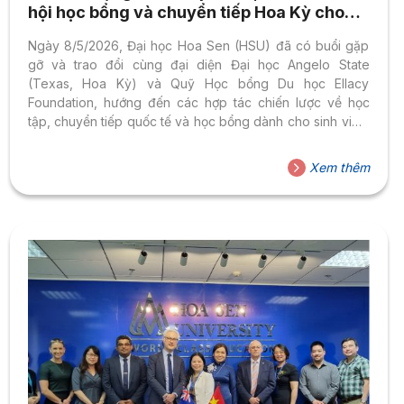
hội học bổng và chuyển tiếp Hoa Kỳ cho
sinh viên
Ngày 8/5/2026, Đại học Hoa Sen (HSU) đã có buổi gặp
gỡ và trao đổi cùng đại diện Đại học Angelo State
(Texas, Hoa Kỳ) và Quỹ Học bổng Du học Ellacy
Foundation, hướng đến các hợp tác chiến lược về học
tập, chuyển tiếp quốc tế và học bổng dành cho sinh viên.
Buổi làm việc có sự tham dự của đại diện các bên. Về
phía Đại học Hoa Sen có: PGS.TS. Nguyễn Tuấn Đức –
Xem thêm
Phó Hiệu trưởng Nhà trường; ThS. Phù Trường Thắng –
Phó Viện trưởng Viện Đào tạo và Hợp tác quốc tế. Về...